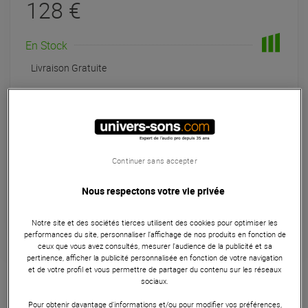
128 €
En Stock
Livraison Gratuite
Expédiable immédiatement
+infos
Retrait magasin en 24h
à Univers-sons
Continuer sans accepter
Payer en
3x
4x
10x
12x
Nous respectons votre vie privée
Apport initial :
42.67 €
42
,67 €
/ mois
Mensualités :
2
x
42.67 €
Coût de financement :
0 €
Notre site et des sociétés tierces utilisent des cookies pour optimiser les
TAEG fixe :
0
%
performances du site, personnaliser l’affichage de nos produits en fonction de
ceux que vous avez consultés, mesurer l'audience de la publicité et sa
pertinence, afficher la publicité personnalisée en fonction de votre navigation
Garantie
3
ans
et de votre profil et vous permettre de partager du contenu sur les réseaux
sociaux.
Sac / housse DJ
Pour obtenir davantage d'informations et/ou pour modifier vos préférences,