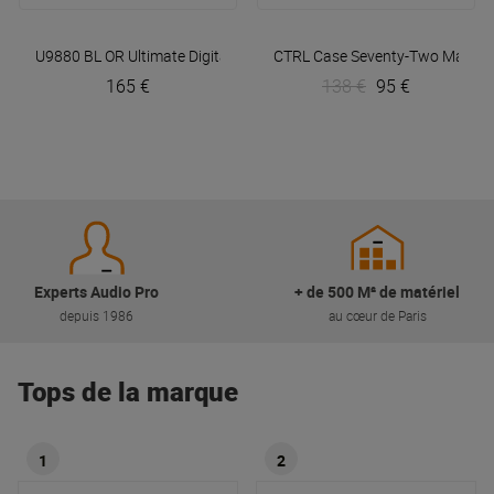
U9880 BL OR Ultimate Digital Trolley To Go Black/Orange
CTRL Case Seventy-Two
UDG
Magma
165 €
138 €
95 €
Experts Audio Pro
+ de 500 M² de matériel
depuis 1986
au cœur de Paris
Tops de la marque
1
2