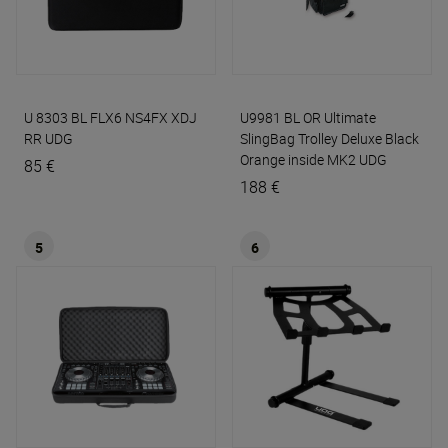
U 8303 BL FLX6 NS4FX XDJ
U9981 BL OR Ultimate
RR
UDG
SlingBag Trolley Deluxe Black
Orange inside MK2
UDG
85 €
188 €
5
6