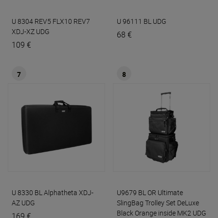
U 8304 REV5 FLX10 REV7
U 96111 BL
UDG
XDJ-XZ
UDG
68 €
109 €
7
8
U 8330 BL Alphatheta XDJ-
U9679 BL OR Ultimate
AZ
UDG
SlingBag Trolley Set DeLuxe
Black Orange inside MK2
UDG
169 €