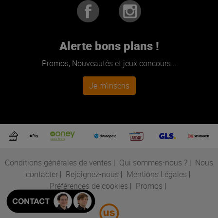
Alerte bons plans !
Promos, Nouveautés et jeux concours...
Je m'inscris
Conditions générales de ventes
|
Qui sommes-nous ?
|
Nous
contacter
|
Rejoignez-nous
|
Mentions Légales
|
Préférences de cookies
|
Promos
|