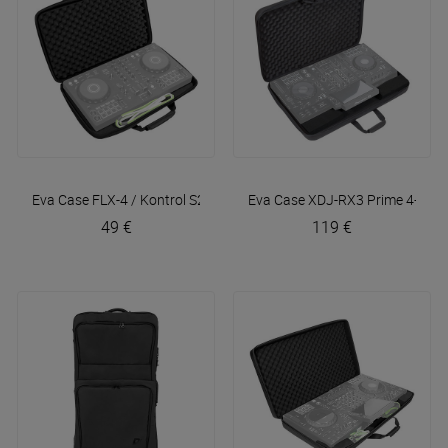
Eva Case FLX-4 / Kontrol S2 MK3
Walkasse
Eva Case XDJ-RX3 Prime 4+ Ba
49 €
119 €