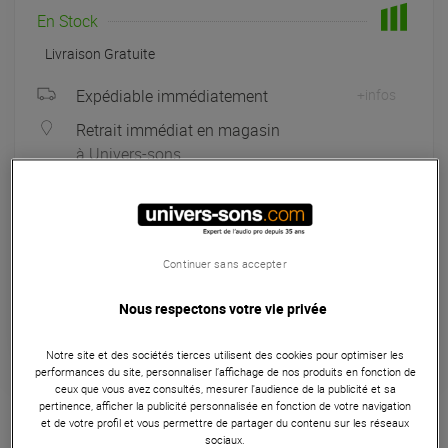
En Stock
Livraison Gratuite
Expédiable immédiatement
+infos
Retrait immédiat en magasin
à Univers-sons
Exposé en magasin
à Univers-sons
Continuer sans accepter
Payer en
3x
4x
10x
12x
Apport initial :
43.00 €
43
,00 €
/ mois
Nous respectons votre vie privée
Mensualités :
2
x
43.00 €
Coût de financement :
0 €
TAEG fixe :
0
%
Notre site et des sociétés tierces utilisent des cookies pour optimiser les
performances du site, personnaliser l’affichage de nos produits en fonction de
ceux que vous avez consultés, mesurer l'audience de la publicité et sa
Sac / housse DJ
pertinence, afficher la publicité personnalisée en fonction de votre navigation
et de votre profil et vous permettre de partager du contenu sur les réseaux
sociaux.
Le Walkasse Eva Case DDJ-FLX10 Backpack est un étui