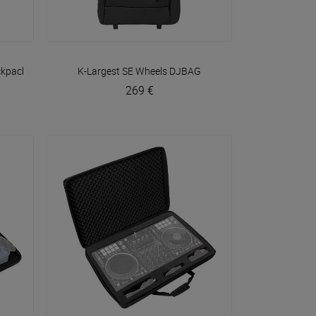
VOIR EN DÉTAIL
ckpack
Walkasse
K-Largest SE Wheels
DJBAG
269 €