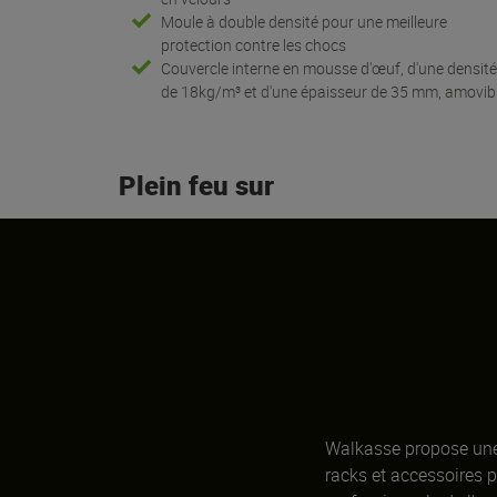
Moule à double densité pour une meilleure
protection contre les chocs
Couvercle interne en mousse d'œuf, d'une densit
de 18kg/m³ et d'une épaisseur de 35 mm, amovibl
Plein feu sur
Walkasse propose une 
racks et accessoires 