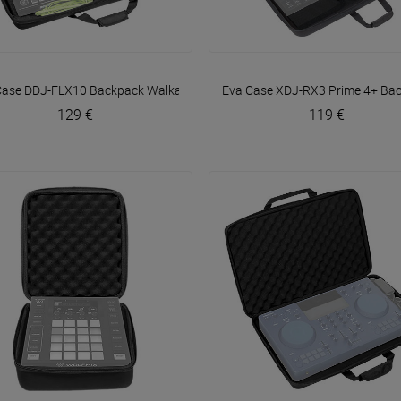
VOIR EN DÉTAIL
VOIR EN DÉTAIL
Case DDJ-FLX10 Backpack
Walkasse
Eva Case XDJ-RX3 Prime 4+ Ba
129 €
119 €