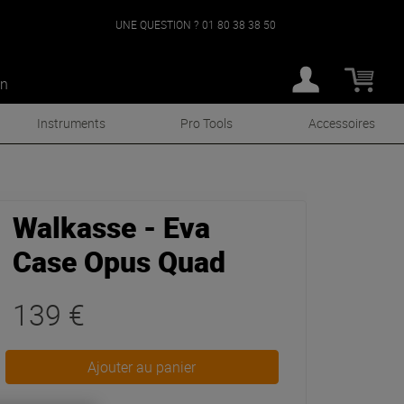
UNE QUESTION ?
01 80 38 38 50
an
Instruments
Pro Tools
Accessoires
Walkasse - Eva
Case Opus Quad
139 €
Ajouter au panier