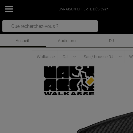
LIVRAISON OFFERTE DÈS 59€*
Accueil
Audio pro
DJ
Walkasse
DJ
Sac / housse DJ
W