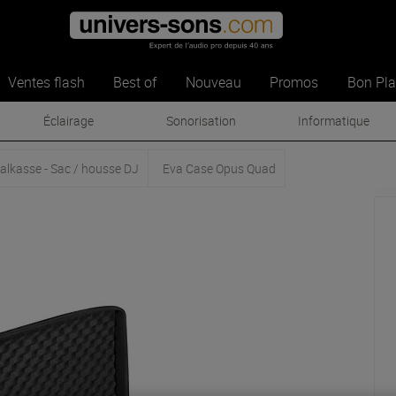
Ventes flash
Best of
Nouveau
Promos
Bon Pl
Éclairage
Sonorisation
Informatique
alkasse - Sac / housse DJ
Eva Case Opus Quad