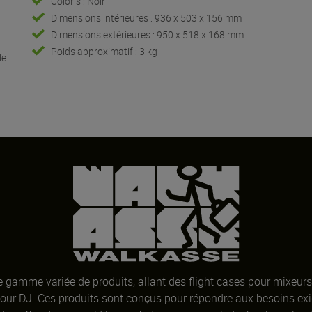
Coloris : Noir
Dimensions intérieures : 936 x 503 x 156 mm
Dimensions extérieures : 950 x 518 x 168 mm
é
Poids approximatif : 3 kg
e.
gamme variée de produits, allant des flight cases pour mixeurs
pour DJ. Ces produits sont conçus pour répondre aux besoins ex