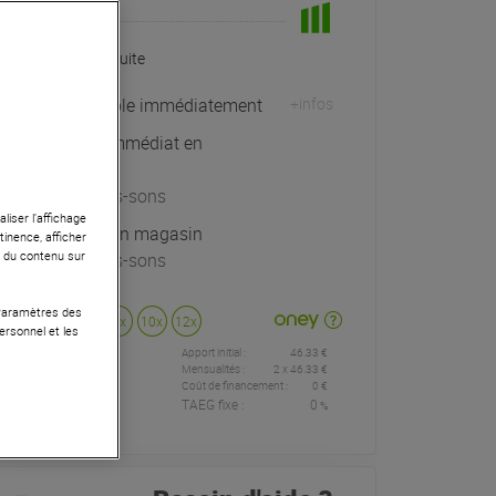
En Stock
Livraison Gratuite
Expédiable immédiatement
+infos
Retrait immédiat en
magasin
à Univers-sons
liser l’affichage
Exposé en magasin
tinence, afficher
r du contenu sur
à Univers-sons
 Paramètres des
Payer en
3x
4x
10x
12x
ersonnel et les
Apport initial :
46.33 €
46
,33 €
/
Mensualités :
2
x
46.33 €
Coût de financement :
0 €
TAEG fixe :
0
%
mois