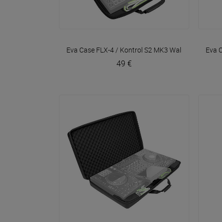
VOIR EN DÉTAIL
Eva Case FLX-4 / Kontrol S2 MK3
Walkasse
Eva 
49 €