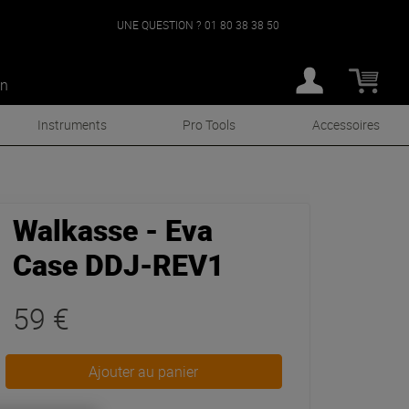
UNE QUESTION ?
01 80 38 38 50
an
Instruments
Pro Tools
Accessoires
Walkasse - Eva
Case DDJ-REV1
59 €
Ajouter au panier