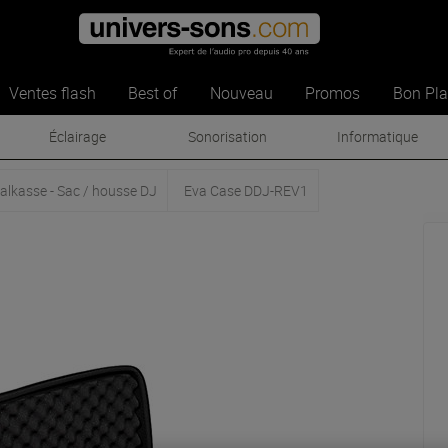
Ventes flash
Best of
Nouveau
Promos
Bon Pl
Éclairage
Sonorisation
Informatique
alkasse - Sac / housse DJ
Eva Case DDJ-REV1