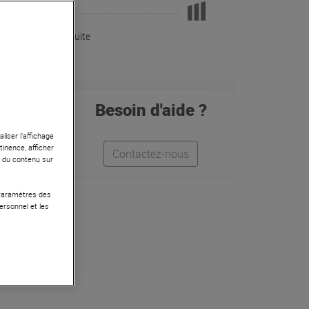
Pas en Stock
Livraison Gratuite
Besoin d'aide ?
liser l’affichage
tinence, afficher
Quentin
Contactez-nous
r du contenu sur
 Paramètres des
ersonnel et les