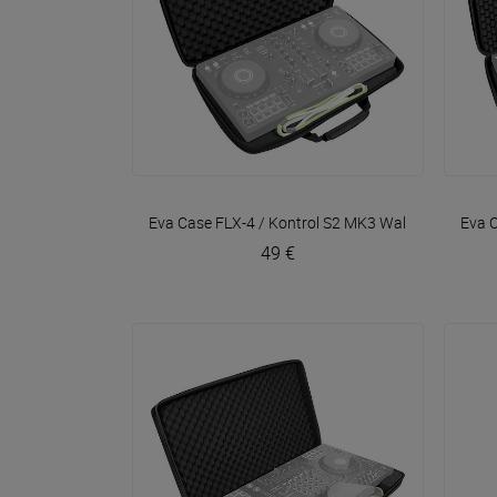
VOIR EN DÉTAIL
Eva Case FLX-4 / Kontrol S2 MK3
Walkasse
Eva 
49 €