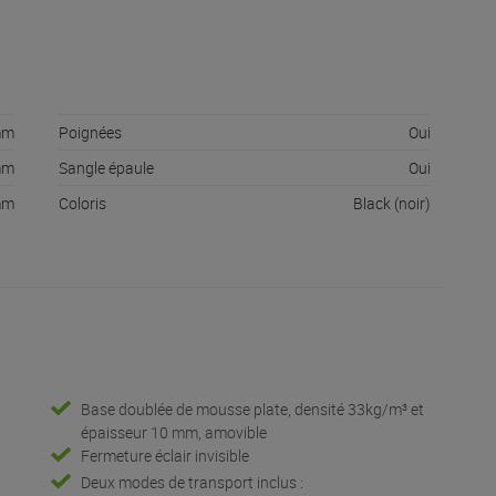
mm
Poignées
Oui
mm
Sangle épaule
Oui
mm
Coloris
Black (noir)
Base doublée de mousse plate, densité 33kg/m³ et
épaisseur 10 mm, amovible
Fermeture éclair invisible
Deux modes de transport inclus :