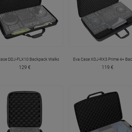
VOIR EN DÉTAIL
VOIR EN DÉTAIL
Case DDJ-FLX10 Backpack
Walkasse
Eva Case XDJ-RX3 Prime 4+ Ba
129 €
119 €