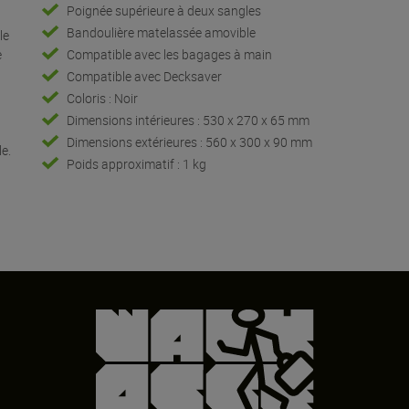
Poignée supérieure à deux sangles
Bandoulière matelassée amovible
le
e
Compatible avec les bagages à main
Compatible avec Decksaver
Coloris : Noir
Dimensions intérieures : 530 x 270 x 65 mm
é
Dimensions extérieures : 560 x 300 x 90 mm
e.
Poids approximatif : 1 kg