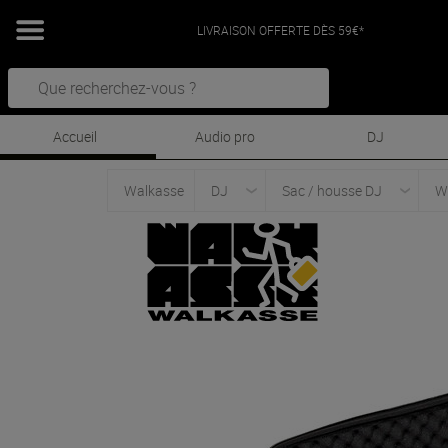
LIVRAISON OFFERTE DÈS 59€*
Accueil
Audio pro
DJ
Walkasse
DJ
Sac / housse DJ
W