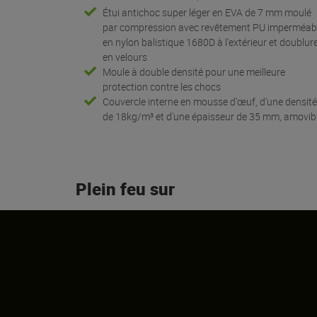
Étui antichoc super léger en EVA de 7 mm moulé
par compression avec revêtement PU imperméab
en nylon balistique 1680D à l'extérieur et doublur
en velours
Moule à double densité pour une meilleure
protection contre les chocs
Couvercle interne en mousse d'œuf, d'une densit
de 18kg/m³ et d'une épaisseur de 35 mm, amovibl
Plein feu sur