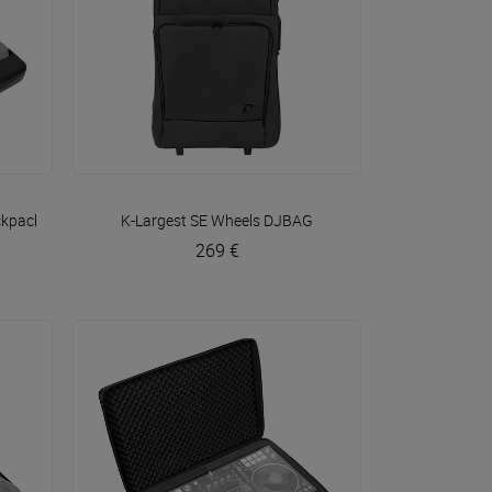
VOIR EN DÉTAIL
ckpack
Walkasse
K-Largest SE Wheels
DJBAG
269 €