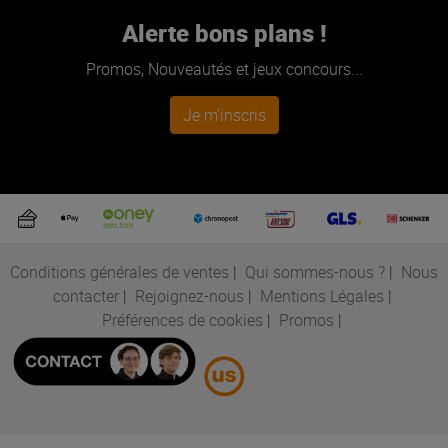
Alerte bons plans !
Promos, Nouveautés et jeux concours...
Je m'inscris
Conditions générales de ventes
|
Qui sommes-nous ?
|
Nous
contacter
|
Rejoignez-nous
|
Mentions Légales
|
Préférences de cookies
|
Promos
|