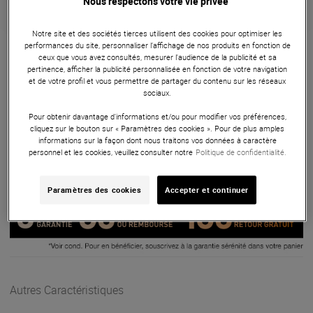
Nous respectons votre vie privée
Garantie
3
ans
Notre site et des sociétés tierces utilisent des cookies pour optimiser les
performances du site, personnaliser l’affichage de nos produits en fonction de
Eligible à la Garantie Sérénité
ceux que vous avez consultés, mesurer l'audience de la publicité et sa
pertinence, afficher la publicité personnalisée en fonction de votre navigation
Processeurs de signal
et de votre profil et vous permettre de partager du contenu sur les réseaux
sociaux.
Compresseur mono à lampes, transformateurs d'entrée et
Pour obtenir davantage d'informations et/ou pour modifier vos préférences,
sortie.
cliquez sur le bouton sur « Paramètres des cookies ». Pour de plus amples
informations sur la façon dont nous traitons vos données à caractère
ARTICLE N° 57579
personnel et les cookies, veuillez consulter notre
Politique de confidentialité.
Paramètres des cookies
Accepter et continuer
Autres Caractéristiques