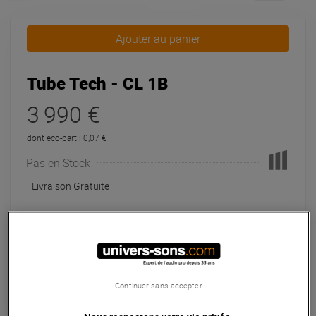
Ajouter au panier
Tube Tech - CL 1B
3 990 €
dont éco-part : 0,07 €
Pas en Stock
Livraison Gratuite
Payer en
3x
4x
10x
12x
24x
36x
48x
60x
Apport initial :
1330.00 €
1330
,00 €
/
Mensualités :
2
x
1330.00 €
Continuer sans accepter
Coût de financement :
0 €
TAEG fixe :
0
%
mois