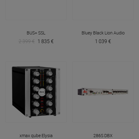
BUS+
SSL
Bluey
Black Lion Audio
2 399 €
1 835 €
1 039 €
xmax qube
Elysia
286S
DBX