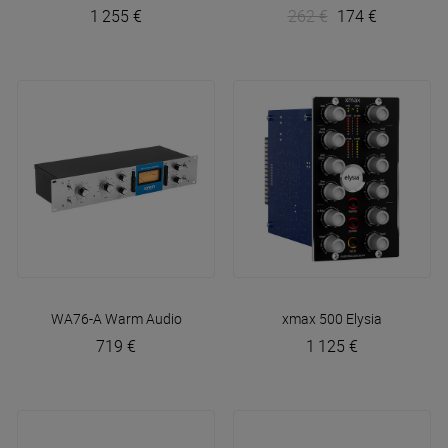
1 255 €
262 €
174 €
WA76-A
Warm Audio
xmax 500
Elysia
719 €
1 125 €