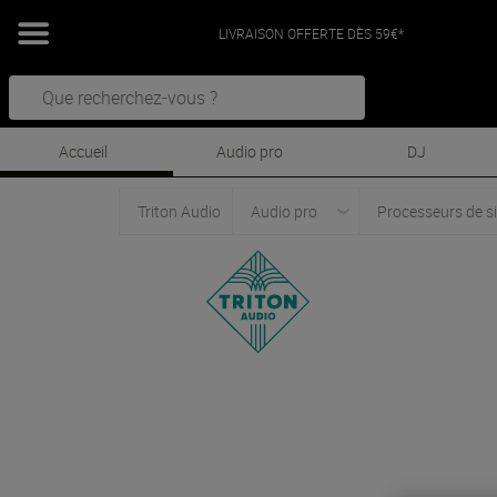
LIVRAISON OFFERTE DÈS 59€*
Accueil
Audio pro
DJ
Triton Audio
Audio pro
Processeurs de s