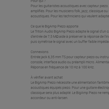
Pour qui ?
Pour les guitaristes acoustiques avec capteur piezo. 
amplifiés. Pour les musiciens folk, jazz, classique o
acoustiques. Pour les techniciens qui veulent adapte
Ce que le BigAmp Piezo apporte
Le Triton Audio BigAmp Piezo adapte le signal d’un
d’entrée de 7,5 MΩ aide à préserver la réponse de l’in
puis symétrise le signal avec un buffer faible impéda
Connexions
Entrée jack 6,35 mm TS pour capteur piezo ou instr
console, interface audio ou préampli micro. Alimentat
Réponse en fréquence de 10 Hz à 100 kHz.
À vérifier avant achat
Le BigAmp Piezo nécessite une alimentation fantôme 4
acoustiques équipés piezo. Pour une guitare électriq
classique sera plus adapté. Le BigAmp Piezo ne rem
accordeur ou anti-larsen.