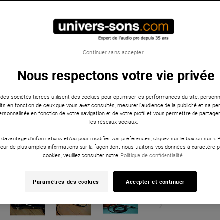
Continuer sans accepter
Nous respectons votre vie privée
 des sociétés tierces utilisent des cookies pour optimiser les performances du site, personna
ts en fonction de ceux que vous avez consultés, mesurer l'audience de la publicité et sa per
 personnalisée en fonction de votre navigation et de votre profil et vous permettre de partage
les réseaux sociaux.
 davantage d'informations et/ou pour modifier vos préférences, cliquez sur le bouton sur «
Pour de plus amples informations sur la façon dont nous traitons vos données à caractère p
cookies, veuillez consulter notre
Politique de confidentialité.
Paramètres des cookies
Accepter et continuer