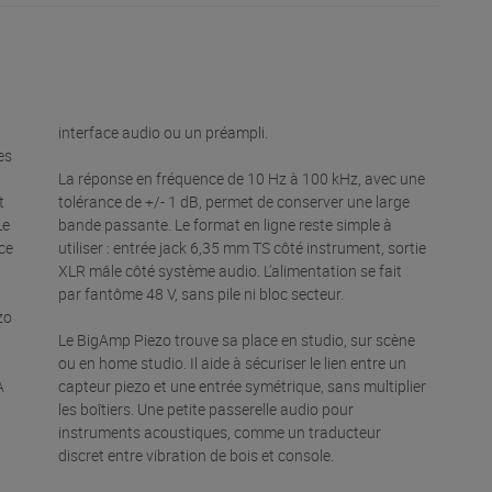
interface audio ou un préampli.
es
La réponse en fréquence de 10 Hz à 100 kHz, avec une
t
tolérance de +/- 1 dB, permet de conserver une large
Le
bande passante. Le format en ligne reste simple à
ce
utiliser : entrée jack 6,35 mm TS côté instrument, sortie
XLR mâle côté système audio. L’alimentation se fait
par fantôme 48 V, sans pile ni bloc secteur.
zo
Le BigAmp Piezo trouve sa place en studio, sur scène
ou en home studio. Il aide à sécuriser le lien entre un
A
capteur piezo et une entrée symétrique, sans multiplier
les boîtiers. Une petite passerelle audio pour
instruments acoustiques, comme un traducteur
discret entre vibration de bois et console.