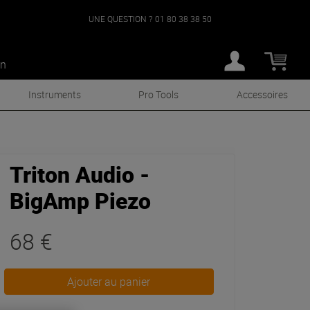
UNE QUESTION ?
01 80 38 38 50
an
Instruments
Pro Tools
Accessoires
Triton Audio -
BigAmp Piezo
68 €
Ajouter au panier