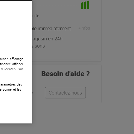
En Stock
Livraison Gratuite
Expédiable immédiatement
+infos
Retrait magasin en 24h
à Univers-sons
liser l’affichage
tinence, afficher
r du contenu sur
Besoin d'aide ?
 Paramètres des
ersonnel et les
Léo
Anthony
Contactez-nous