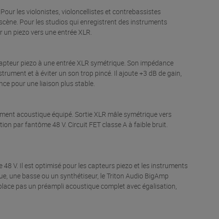
Pour les violonistes, violoncellistes et contrebassistes
u scène. Pour les studios qui enregistrent des instruments
r un piezo vers une entrée XLR.
 capteur piezo à une entrée XLR symétrique. Son impédance
strument et à éviter un son trop pincé. Il ajoute +3 dB de gain,
nce pour une liaison plus stable.
ument acoustique équipé. Sortie XLR mâle symétrique vers
ion par fantôme 48 V. Circuit FET classe A à faible bruit.
8 V. Il est optimisé pour les capteurs piezo et les instruments
ue, une basse ou un synthétiseur, le Triton Audio BigAmp
place pas un préampli acoustique complet avec égalisation,