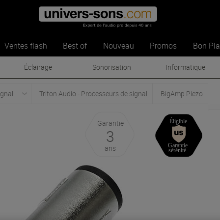
Ventes flash
Best of
Nouveau
Promos
Bon Pl
Éclairage
Sonorisation
Informatique
ignal
Triton Audio - Processeurs de signal
BigAmp Piezo
Garantie
3
ans