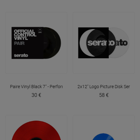
Paire Vinyl Black 7" - Performance
Serato
2x12" Logo Picture Disk
Serato
30 €
58 €