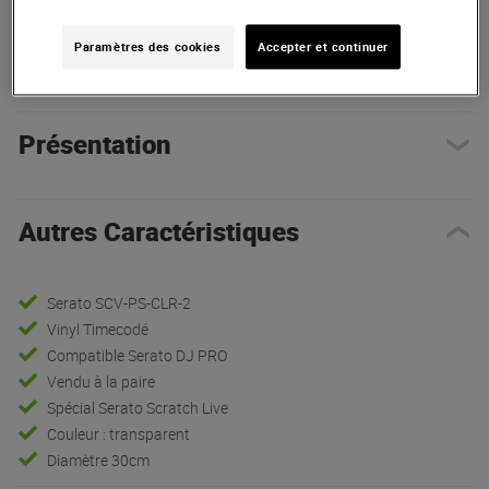
Paramètres des cookies
Accepter et continuer
Autres Caractéristiques
|
Présentation
|
Accessoires
Présentation
Autres Caractéristiques
Serato SCV-PS-CLR-2
Vinyl Timecodé
Compatible Serato DJ PRO
Vendu à la paire
Spécial Serato Scratch Live
Couleur : transparent
Diamètre 30cm