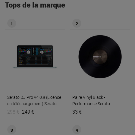
Tops de la marque
1
2
Serato DJ Pro v4.0.9 (Licence
Paire Vinyl Black -
en téléchargement)
Serato
Performance
Serato
298 €
249 €
33 €
3
4