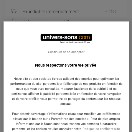
Expédiable immédiatement
+infos
Retrait magasin en 24h
à Univers-sons
Continuer sans accepter
Seconde Vie :
A partir de 31,20 €
Nous respectons votre vie privée
Choisir mon grade
Notre site et des sociétés tierces utilisent des cookies pour optimiser les
performances du site, personnaliser l’affichage de nos produits en fonction de
Logiciel DJ
ceux que vous avez consultés, mesurer l'audience de la publicité et sa
pertinence, afficher la publicité personnalisée en fonction de votre navigation
et de votre profil et vous permettre de partager du contenu sur les réseaux
Le Serato SCV-PS-CLR-2 est une paire de vinyles timecodés
sociaux.
transparents de 12", conçus pour Serato DJ Pro avec pack
Pour obtenir davantage d'informations et/ou pour modifier vos préférences,
d'extension DVS.
cliquez sur le bouton sur « Paramètres des cookies ». Pour de plus amples
informations sur la façon dont nous traitons vos données à caractère
ARTICLE N° 61608
personnel et les cookies, veuillez consulter notre
Politique de confidentialité.