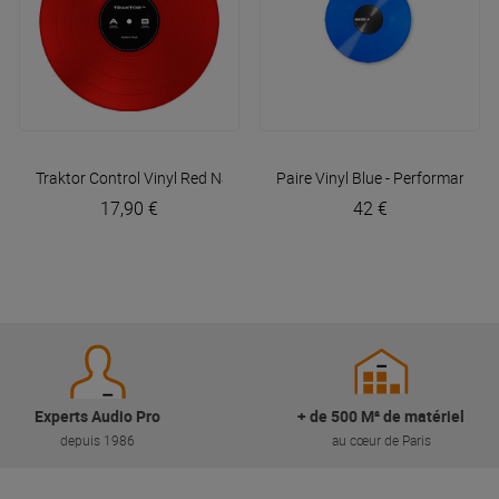
Traktor Control Vinyl Red
Native Instruments
Paire Vinyl Blue - Performance
S
17,90 €
42 €
Experts Audio Pro
+ de 500 M² de matériel
depuis 1986
au cœur de Paris