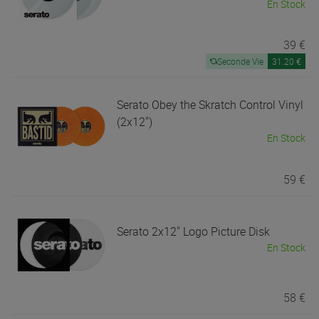
En Stock
39 €
Seconde Vie
31.20 €
Serato
Obey the Skratch Control Vinyl
(2x12")
En Stock
59 €
Serato
2x12" Logo Picture Disk
En Stock
58 €