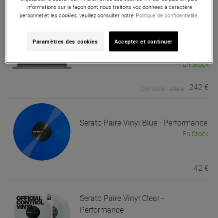
30 €
informations sur la façon dont nous traitons vos données à caractère
personnel et les cookies, veuillez consulter notre
Politique de confidentialité.
Serato
Serato DJ Pro v4.0.9 (Licence
en téléchargement)
Paramètres des cookies
Accepter et continuer
Best of
En Stock
242 €
Conseillé :
298 €
Serato
Paire Vinyl Blue - Performance
En Stock
42 €
Serato
Paire Vinyl Clear -
Performance