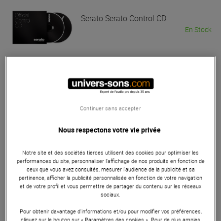
Serato
Serato Control CD
En Stock
30 €
Serato
Paire Vinyl Red - Performance
Bon Plan
Continuer sans accepter
En Stock
Nous respectons votre vie privée
49 €
Conseillé :
58 €
Notre site et des sociétés tierces utilisent des cookies pour optimiser les
performances du site, personnaliser l’affichage de nos produits en fonction de
ceux que vous avez consultés, mesurer l'audience de la publicité et sa
Serato
Paire Vinyl Black 7" -
pertinence, afficher la publicité personnalisée en fonction de votre navigation
Performance
et de votre profil et vous permettre de partager du contenu sur les réseaux
sociaux.
En Stock
Pour obtenir davantage d'informations et/ou pour modifier vos préférences,
cliquez sur le bouton sur « Paramètres des cookies ». Pour de plus amples