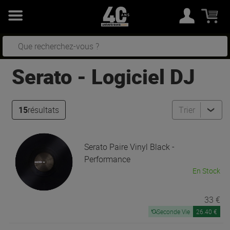
Serato
-
Logiciel DJ
15
résultats
Trier
Serato
Paire Vinyl Black -
Performance
En Stock
33 €
Seconde Vie
26.40 €