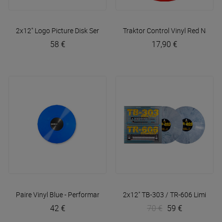
2x12" Logo Picture Disk
Serato
Traktor Control Vinyl Red
Native
58 €
17,90 €
Paire Vinyl Blue - Performance
Serato
2x12" TB-303 / TR-606 Limited E
42 €
70 €
59 €