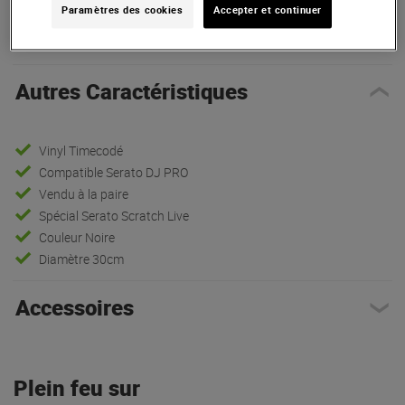
Paramètres des cookies
Accepter et continuer
Autres Caractéristiques
|
Accessoires
Autres Caractéristiques
Vinyl Timecodé
Compatible Serato DJ PRO
Vendu à la paire
Spécial Serato Scratch Live
Couleur Noire
Diamètre 30cm
Accessoires
Plein feu sur