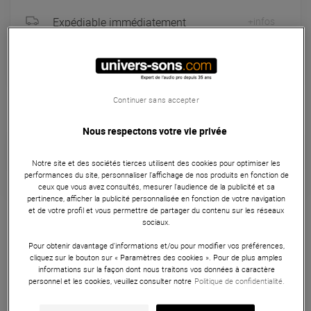
Expédiable immédiatement
+infos
Retrait immédiat en magasin
à Univers-sons
Continuer sans accepter
Seconde Vie :
A partir de 26,40 €
Nous respectons votre vie privée
Choisir mon grade
Notre site et des sociétés tierces utilisent des cookies pour optimiser les
performances du site, personnaliser l’affichage de nos produits en fonction de
ceux que vous avez consultés, mesurer l'audience de la publicité et sa
pertinence, afficher la publicité personnalisée en fonction de votre navigation
Logiciel DJ
et de votre profil et vous permettre de partager du contenu sur les réseaux
sociaux.
Serato Paire de vinyles timecodés, compatible avec Serato
Pour obtenir davantage d'informations et/ou pour modifier vos préférences,
DJ PRO. Couleur noir.
cliquez sur le bouton sur « Paramètres des cookies ». Pour de plus amples
informations sur la façon dont nous traitons vos données à caractère
ARTICLE N° 36893
personnel et les cookies, veuillez consulter notre
Politique de confidentialité.