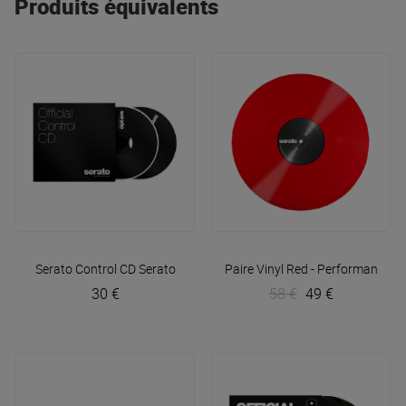
Produits équivalents
Serato Control CD
Serato
Paire Vinyl Red - Performance
Se
30 €
58 €
49 €