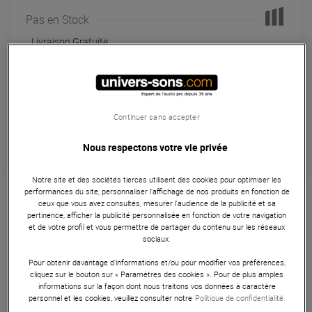
Pas en Stock
Livraison Gratuite
Payer en
3x
4x
10x
12x
Apport initial :
116.33 €
116
,33 €
/ mois
Continuer sans accepter
Mensualités :
2
x
116.33 €
Coût de financement :
0 €
TAEG fixe :
0
%
Nous respectons votre vie privée
Garantie
3
ans
Notre site et des sociétés tierces utilisent des cookies pour optimiser les
performances du site, personnaliser l’affichage de nos produits en fonction de
Eligible à la Garantie Sérénité
ceux que vous avez consultés, mesurer l'audience de la publicité et sa
pertinence, afficher la publicité personnalisée en fonction de votre navigation
Micro sans fil chant
et de votre profil et vous permettre de partager du contenu sur les réseaux
sociaux.
Double récepteur de la série XSW 1 Dual pour 2 micros type
Pour obtenir davantage d'informations et/ou pour modifier vos préférences,
SKM 825-XSW-B ou SKM 835-XSW-B et SKM 865-XSW-B.
cliquez sur le bouton sur « Paramètres des cookies ». Pour de plus amples
Plan de fréquences B (614-638 MHz).
informations sur la façon dont nous traitons vos données à caractère
personnel et les cookies, veuillez consulter notre
Politique de confidentialité.