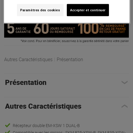
ARTICLE N° 61336
Paramètres des cookies
Accepter et continuer
Autres Caractéristiques
|
Présentation
Présentation
Autres Caractéristiques
Récepteur double EM-XSW 1 DUAL-B
Compatible avec les micros : SKM 825-XSW-B, SKM 835-XSW-