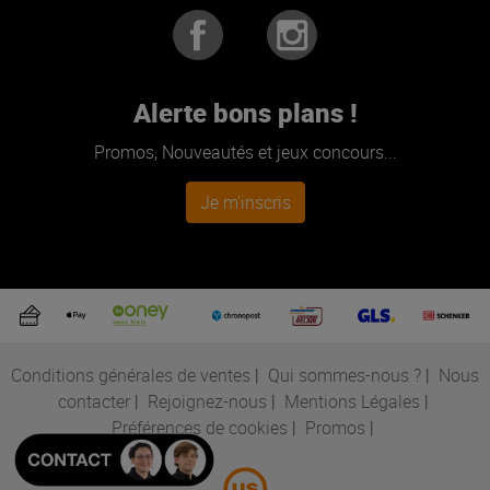
Alerte bons plans !
Promos, Nouveautés et jeux concours...
Je m'inscris
Conditions générales de ventes
|
Qui sommes-nous ?
|
Nous
contacter
|
Rejoignez-nous
|
Mentions Légales
|
Préférences de cookies
|
Promos
|