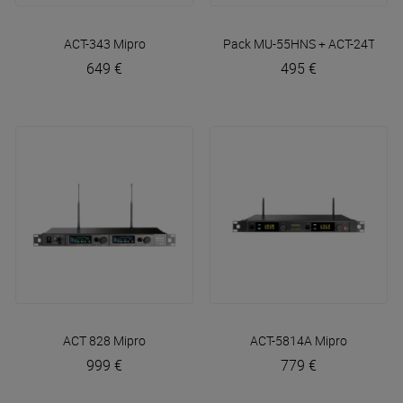
ACT-343
Mipro
Pack MU-55HNS + ACT-24TC Lit
649 €
495 €
ACT 828
Mipro
ACT-5814A
Mipro
999 €
779 €