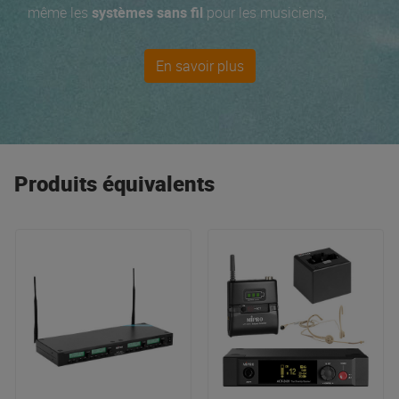
même les
systèmes sans fil
pour les musiciens,
Sennheiser répond à tous vos besoins en matière de
micros pour instruments
. Depuis les
micros filaires
de
En savoir plus
la série E, la série haut de gamme des
micros sans fils
EW et les incontournables casques HD, tout le monde y
trouve son compte ! Nos
best-sellers
Sennheiser : les
micros
XSW, le
casque DJ
HD 25 et pour les
audiophiles
élitistes : le HD 650.
Produits équivalents