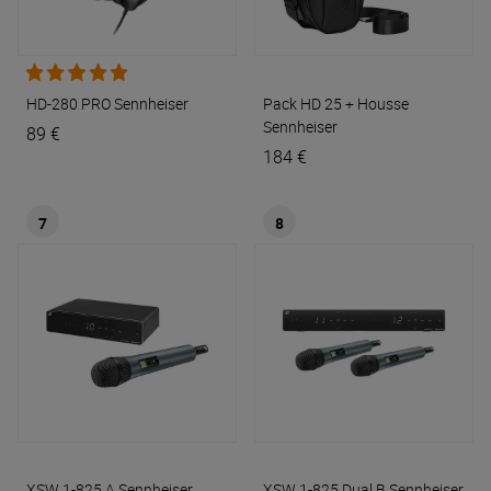
HD-280 PRO
Sennheiser
Pack HD 25 + Housse
Sennheiser
89 €
184 €
7
8
XSW 1-825 A
Sennheiser
XSW 1-825 Dual B
Sennheiser