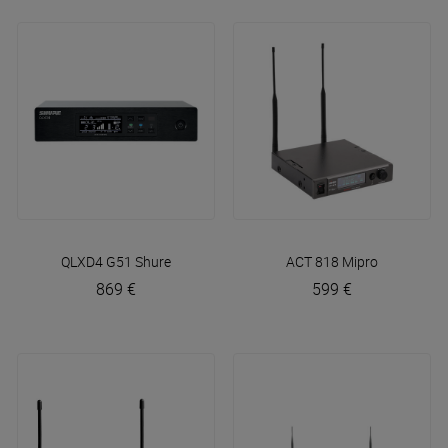
QLXD4 G51
Shure
ACT 818
Mipro
869 €
599 €