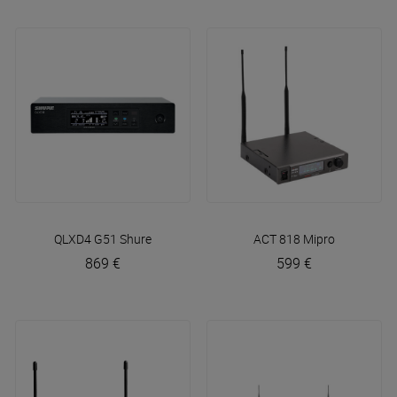
QLXD4 G51
Shure
ACT 818
Mipro
869 €
599 €