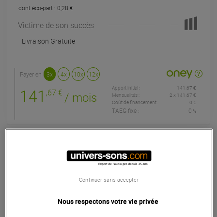
dont éco-part : 0,28 €
Victime de son succès
Livraison Gratuite
Payer en
3x
4x
10x
12x
Apport initial :
141.67 €
141
,67 €
/ mois
Mensualités :
2
x
141.67 €
Coût de financement :
0 €
TAEG fixe :
0
%
Garantie
5
ans
Eligible à la Garantie Sérénité
Micro sans fil chant
Continuer sans accepter
Pack Mipro avec micro serre-tête MU-55HNS, émetteur ACT-
32T et récepteur ACT-311-II, offrant une captation vocale
Nous respectons votre vie privée
précise et une liberté sans-fil idéale pour les présentations