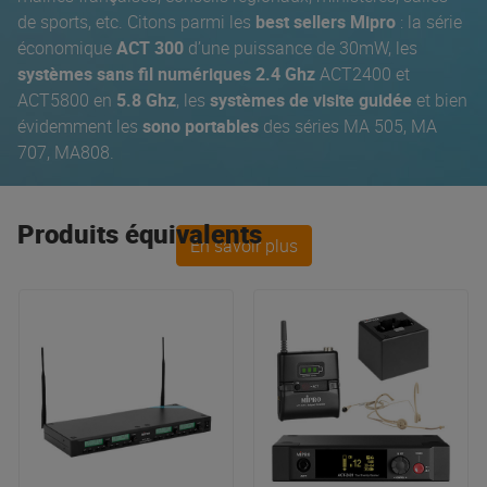
de sports, etc. Citons parmi les
best sellers Mipro
: la série
économique
ACT 300
d’une puissance de 30mW, les
systèmes sans fil numériques 2.4 Ghz
ACT2400 et
ACT5800 en
5.8 Ghz
, les
systèmes de visite guidée
et bien
évidemment les
sono portables
des séries MA 505, MA
707, MA808.
Produits équivalents
En savoir plus