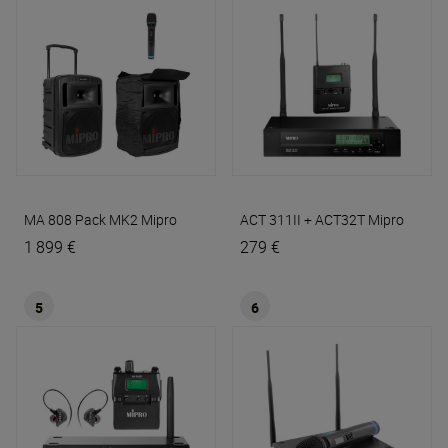
MA 808 Pack MK2
Mipro
ACT 311II + ACT32T
Mipro
1 899 €
279 €
5
6