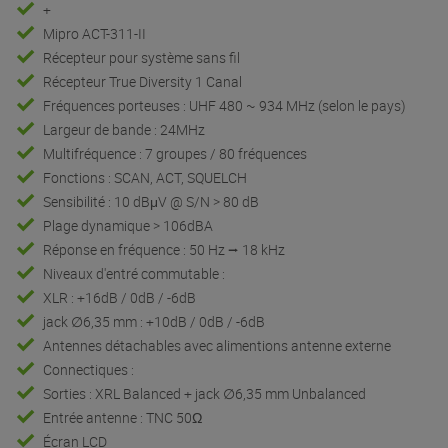
+
Mipro ACT-311-II
Récepteur pour système sans fil
Récepteur True Diversity 1 Canal
Fréquences porteuses : UHF 480 ~ 934 MHz (selon le pays)
Largeur de bande : 24MHz
Multifréquence : 7 groupes / 80 fréquences
Fonctions : SCAN, ACT, SQUELCH
Sensibilité : 10 dBμV @ S/N > 80 dB
Plage dynamique > 106dBA
Réponse en fréquence : 50 Hz ⭢ 18 kHz
Niveaux d'entré commutable :
XLR : +16dB / 0dB / -6dB
jack ∅6,35 mm : +10dB / 0dB / -6dB
Antennes détachables avec alimentions antenne externe
Connectiques :
Sorties : XRL Balanced + jack ∅6,35 mm Unbalanced
Entrée antenne : TNC 50Ω
Écran LCD