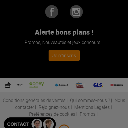
Alerte bons plans !
Promos, Nouveautés et jeux concours...
Je m'inscris
Conditions générales de ventes
|
Qui sommes-nous ?
|
Nous
contacter
|
Rejoignez-nous
|
Mentions Légales
|
Préférences de cookies
|
Promos
|