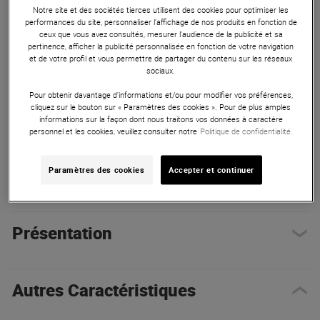
et performances.
Notre site et des sociétés tierces utilisent des cookies pour optimiser les
performances du site, personnaliser l’affichage de nos produits en fonction de
ceux que vous avez consultés, mesurer l'audience de la publicité et sa
ARTICLE N° 99665
pertinence, afficher la publicité personnalisée en fonction de votre navigation
et de votre profil et vous permettre de partager du contenu sur les réseaux
sociaux.
Pour obtenir davantage d'informations et/ou pour modifier vos préférences,
cliquez sur le bouton sur « Paramètres des cookies ». Pour de plus amples
informations sur la façon dont nous traitons vos données à caractère
personnel et les cookies, veuillez consulter notre
Politique de confidentialité.
Paramètres des cookies
Accepter et continuer
Autres Caractéristiques
|
Présentation
Présentation
Autres Caractéristiques