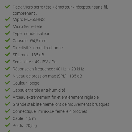
Pack Micro serre-tête + émetteur / récepteur sans-fil,
comprenant :
Mipro MU-55HNS
Micro Serre-Tête
Type : condensateur
Capsule : Ø4,5 mm
Directivité : omnidirectionnel
SPL max : 135 dB
Sensibilité : -49 dBV / Pa
Réponse en fréquence : 40 Hz ⭢ 20 kHz
Niveau de pression max (SPL) : 135 dB
Couleur : beige
Capsule traitée anti-humidité
Arceau extrêmement fin et entièrement réglable
Grande stabilité même lors de mouvements brusques
Connectique : mini-XLR femelle 4 broches
Câble : 1,5 m
Poids : 20,5 g