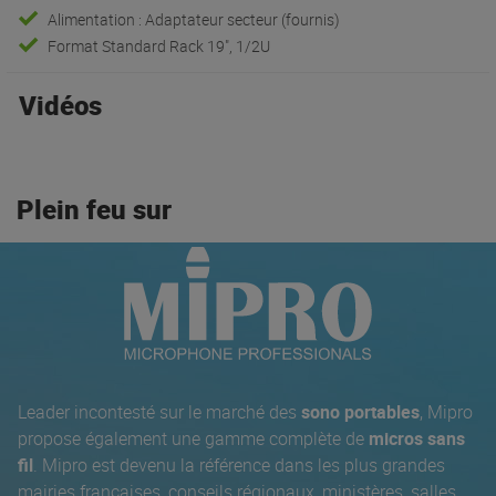
Alimentation : Adaptateur secteur (fournis)
Format Standard Rack 19", 1/2U
Vidéos
Plein feu sur
Leader incontesté sur le marché des
sono portables
, Mipro
propose également une gamme complète de
micros sans
fil
. Mipro est devenu la référence dans les plus grandes
mairies françaises, conseils régionaux, ministères, salles