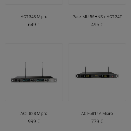
ACT-343
Mipro
Pack MU-55HNS + ACT-24TC Lit
649 €
495 €
ACT 828
Mipro
ACT-5814A
Mipro
999 €
779 €