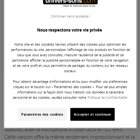
Pas en Stock
Livraison Gratuite
Continuer sans accepter
Nous respectons votre vie privée
Payer en
3x
4x
10x
12x
Apport initial :
689.67 €
689
,67 €
Notre site et des sociétés tierces utilisent des cookies pour optimiser les
/ mois
Mensualités :
2
x
689.67 €
performances du site, personnaliser l’affichage de nos produits en fonction de
Coût de financement :
0 €
ceux que vous avez consultés, mesurer l'audience de la publicité et sa
TAEG fixe :
0
%
pertinence, afficher la publicité personnalisée en fonction de votre navigation
et de votre profil et vous permettre de partager du contenu sur les réseaux
sociaux.
Garantie
3
ans
Pour obtenir davantage d'informations et/ou pour modifier vos préférences,
Eligible à la Garantie Sérénité
cliquez sur le bouton sur « Paramètres des cookies ». Pour de plus amples
informations sur la façon dont nous traitons vos données à caractère
Microphones
personnel et les cookies, veuillez consulter notre
Politique de confidentialité.
Le Royer Labs R-122 MKII est un Microphone à ruban actif,
avec atténuateur de 15 dB et pad d'atténuation des basses.
Paramètres des cookies
Accepter et continuer
Royer a amélioré l'un de ses micros à ruban les plus
célèbres, avec le microphone à ruban actif R-122 MKII.
Cette version offre le même rendement impressionnant et la