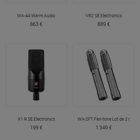
WA-44
Warm Audio
VR2
SE Electronics
863 €
889 €
X1 R
SE Electronics
WA-2FT Fen-tone Lot de 2 micro
199 €
1 349 €