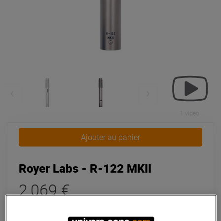
1 vidéo
Ajouter au panier
Royer Labs - R-122 MKII
2 069 €
dont éco-part : 0,07 €