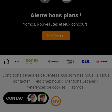
Alerte bons plans !
Promos, Nouveautés et jeux concours...
Je m'inscris
Conditions générales de ventes
|
Qui sommes-nous ?
|
Nous
contacter
|
Rejoignez-nous
|
Mentions Légales
|
Préférences de cookies
|
Promos
|