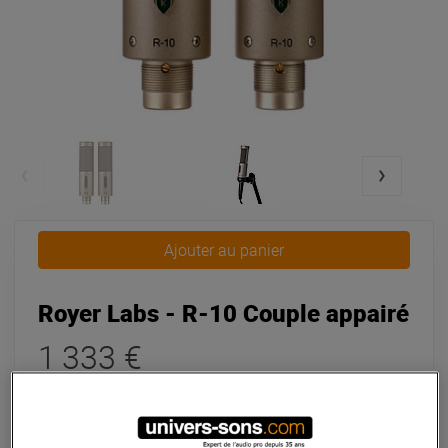
Ajouter au panier
Royer Labs - R-10 Couple appairé
1 333 €
dont éco-part : 0,07 €
Pas en Stock