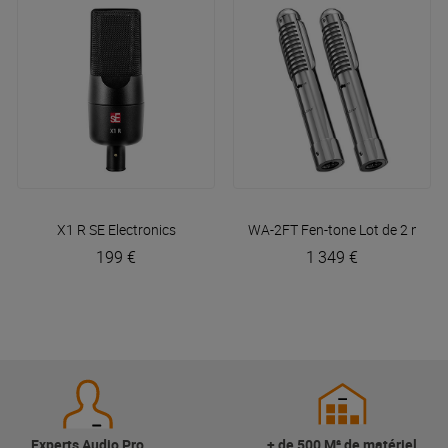
X1 R
SE Electronics
WA-2FT Fen-tone Lot de 2 micro
199 €
1 349 €
Experts Audio Pro
+ de 500 M² de matériel