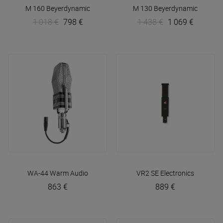
M 160
Beyerdynamic
M 130
Beyerdynamic
1 018 €
798 €
1 438 €
1 069 €
WA-44
Warm Audio
VR2
SE Electronics
863 €
889 €