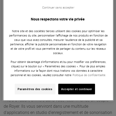
Livraison Gratuite
Continuer sans accepter
Nous respectons votre vie privée
Payer en
3x
4x
10x
12x
Apport initial :
444.33 €
444
,33 €
/ mois
Notre site et des sociétés tierces utilisent des cookies pour optimiser les
Mensualités :
2
x
444.33 €
performances du site, personnaliser l’affichage de nos produits en fonction de
Coût de financement :
0 €
TAEG fixe :
0
ceux que vous avez consultés, mesurer l'audience de la publicité et sa
%
pertinence, afficher la publicité personnalisée en fonction de votre navigation
et de votre profil et vous permettre de partager du contenu sur les réseaux
sociaux.
Garantie
3
ans
Eligible à la Garantie Sérénité
Pour obtenir davantage d'informations et/ou pour modifier vos préférences,
cliquez sur le bouton sur « Paramètres des cookies ». Pour de plus amples
Microphones
informations sur la façon dont nous traitons vos données à caractère
personnel et les cookies, veuillez consulter notre
Politique de confidentialité.
Le Royer R-10 MP est un couple appairé de microphones à
ruban passifs dynamiques, avec une directivité Figure-en-8.
Paramètres des cookies
Accepter et continuer
Si vous êtes à la recherche du son doux et chaleureux d'un
micro à ruban, Univers Sons vous recommande un couple
de Royer. Ils vous serviront dans une multitude
d'applications en studio d'enregistrement et de sonorisation