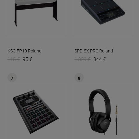
KSC-FP10
Roland
SPD-SX PRO
Roland
116 €
95 €
1 329 €
844 €
7
8