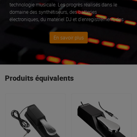
technologie musicale. Les progrès réalisés dans le
domaine des synthétiseurs, des batteries
électroniques, du matériel DJ et d'enregistrement, des
produits pour guitariste perpétuent l'héritage de la
marque. Les Batteries V-Drums (TD-1DMK, TD-17KV,
En savoir plus
TD-27KVX et TD-07KX), les batteries hybrides VAD, les
accordéons numériques et les amplis pour instruments
avec le fameux CUBE Roland. Ne cherchez pas ailleurs
et prenez le meilleur là où il est !!!
Produits équivalents