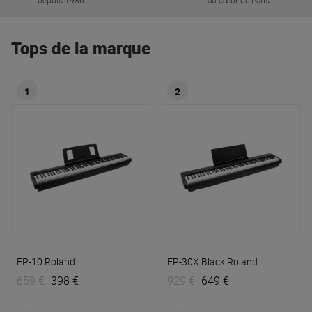
depuis 1986
au cœur de Paris
Tops de la marque
1
2
FP-10
Roland
FP-30X Black
Roland
659 €
398 €
929 €
649 €