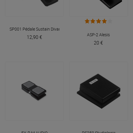
SP001 Pédale Sustain
Divarte
ASP-2
Alesis
12,90 €
20 €
EX-P
M AUDIO
PS250
Studiologic