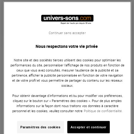
Habituellement expédié sous 3 jours
+infos
Retrait magasin en 4 jour(s)
à Univers-sons
Continuer sans accepter
Nous respectons votre vie privée
Garantie
3
ans
Pédales claviers
Notre site et des sociétés tierces utilisent des cookies pour optimiser les
performances du site, personnaliser l’affichage de nos produits en fonction de
ceux que vous avez consultés, mesurer l'audience de la publicité et sa
Pédale switch fugitif polyvalent.
pertinence, afficher la publicité personnalisée en fonction de votre navigation
et de votre profil et vous permettre de partager du contenu sur les réseaux
ARTICLE N° 5281
sociaux.
Pour obtenir davantage d'informations et/ou pour modifier vos préférences,
cliquez sur le bouton sur « Paramètres des cookies ». Pour de plus amples
|
Accessoires
informations sur la façon dont nous traitons vos données à caractère
personnel et les cookies, veuillez consulter notre
Politique de confidentialité.
Caracteristiques
Paramètres des cookies
Accepter et continuer