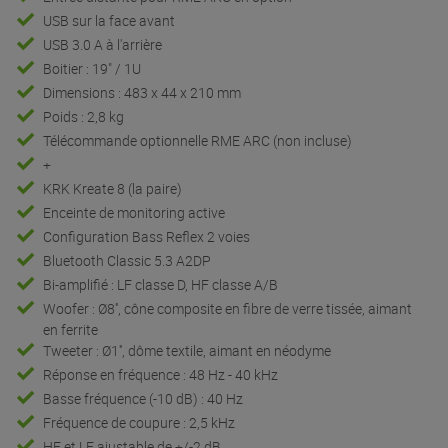
USB sur la face avant
USB 3.0 A à l'arrière
Boitier : 19" / 1U
Dimensions : 483 x 44 x 210 mm
Poids : 2,8 kg
Télécommande optionnelle RME ARC (non incluse)
+
KRK Kreate 8 (la paire)
Enceinte de monitoring active
Configuration Bass Reflex 2 voies
Bluetooth Classic 5.3 A2DP
Bi-amplifié : LF classe D, HF classe A/B
Woofer : Ø8'', cône composite en fibre de verre tissée, aimant
en ferrite
Tweeter : Ø1'', dôme textile, aimant en néodyme
Réponse en fréquence : 48 Hz - 40 kHz
Basse fréquence (-10 dB) : 40 Hz
Fréquence de coupure : 2,5 kHz
HF et LF ajustable de +/-2 dB