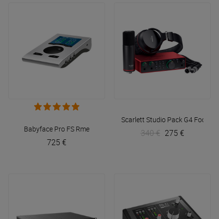
Scarlett Studio Pack G4
Focusri
Babyface Pro FS
Rme
340 €
275 €
725 €