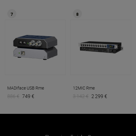
7
8
MADIface USB
Rme
12MIC
Rme
886 €
749 €
3 142 €
2 299 €