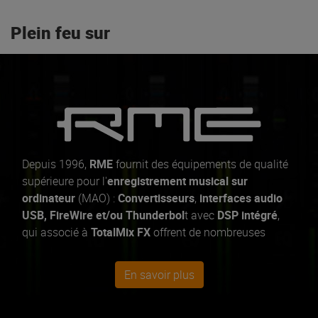
Plein feu sur
Depuis 1996,
RME
fournit des équipements de qualité
supérieure pour l'
enregistrement musical sur
ordinateur
(MAO) :
Convertisseurs
,
interfaces audio
USB, FireWire et/ou Thunderbol
t avec
DSP intégré
,
qui associé à
TotalMix FX
offrent de nombreuses
fonctionnalités de mixage, d'effets et même de
contrôle à distance. La majorité des produits RME sont
En savoir plus
compatibles Mac, PC et iOS
, vous donnant la liberté
d'enregistrer et de produire, où que la musique vous
emmène. Que ce soit pour la
scène
ou le
studio
, vous