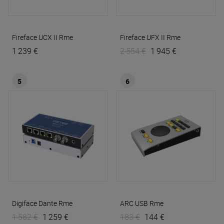
Fireface UCX II
Rme
Fireface UFX II
Rme
1 239 €
2 554 €
1 945 €
5
6
Digiface Dante
Rme
ARC USB
Rme
1 582 €
1 259 €
183 €
144 €