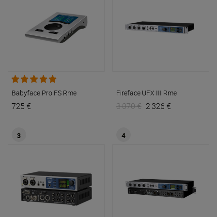
Babyface Pro FS
Rme
Fireface UFX III
Rme
725 €
3 070 €
2 326 €
3
4