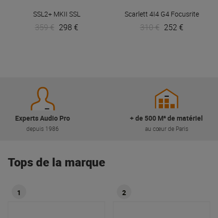
SSL2+ MKII
SSL
Scarlett 4I4 G4
Focusrite
359 €
298 €
310 €
252 €
Experts Audio Pro
+ de 500 M² de matériel
depuis 1986
au cœur de Paris
Tops de la marque
1
2