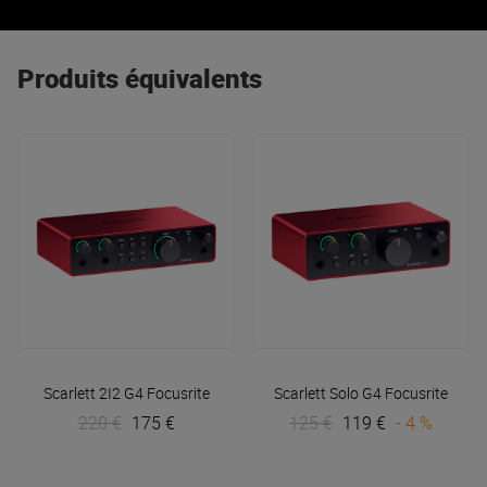
pourrez compter sur votre équipement audio RME pour
vous offrir la
qualité
et la
fiabilité
attendus.
Produits équivalents
Scarlett 2I2 G4
Focusrite
Scarlett Solo G4
Focusrite
220 €
175 €
125 €
119 €
- 4 %