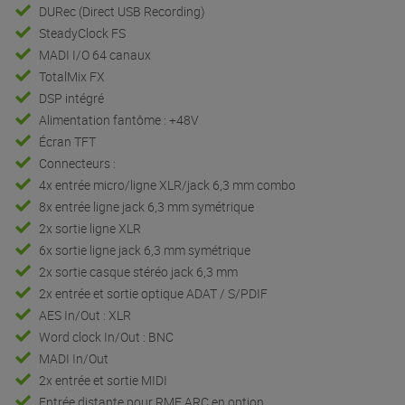
DURec (Direct USB Recording)
SteadyClock FS
MADI I/O 64 canaux
TotalMix FX
DSP intégré
Alimentation fantôme : +48V
Écran TFT
Connecteurs :
4x entrée micro/ligne XLR/jack 6,3 mm combo
8x entrée ligne jack 6,3 mm symétrique
2x sortie ligne XLR
6x sortie ligne jack 6,3 mm symétrique
2x sortie casque stéréo jack 6,3 mm
2x entrée et sortie optique ADAT / S/PDIF
AES In/Out : XLR
Word clock In/Out : BNC
MADI In/Out
2x entrée et sortie MIDI
Entrée distante pour RME ARC en option