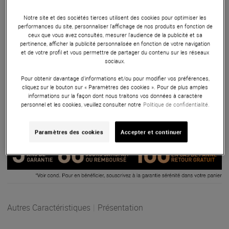
interface audio de studio très complète et une paire de
monitors puissants pour produire, enregistrer et mixer dans
Notre site et des sociétés tierces utilisent des cookies pour optimiser les
de bonnes conditions. La Fireface UFX III apporte un
performances du site, personnaliser l’affichage de nos produits en fonction de
ceux que vous avez consultés, mesurer l'audience de la publicité et sa
routage avancé, un monitoring souple et une connectique
pertinence, afficher la publicité personnalisée en fonction de votre navigation
pensée pour les setups évolutifs. Les KRK Kreate 8 offrent
et de votre profil et vous permettre de partager du contenu sur les réseaux
une écoute ample et précise, idéale pour travailler les voix,
sociaux.
les instruments et les prods avec une vraie lecture du bas
Pour obtenir davantage d'informations et/ou pour modifier vos préférences,
du spectre.
cliquez sur le bouton sur « Paramètres des cookies ». Pour de plus amples
informations sur la façon dont nous traitons vos données à caractère
personnel et les cookies, veuillez consulter notre
Politique de confidentialité.
ARTICLE N° 110250
Paramètres des cookies
Accepter et continuer
Autres Caractéristiques
|
Présentation