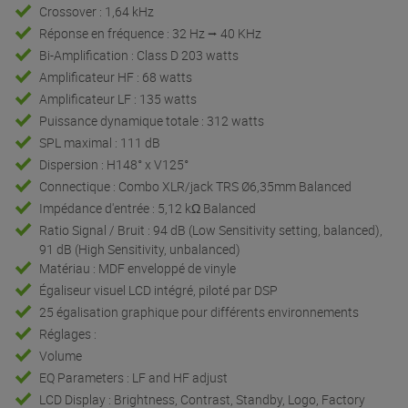
Crossover : 1,64 kHz
Réponse en fréquence : 32 Hz ⭢ 40 KHz
Bi-Amplification : Class D 203 watts
Amplificateur HF : 68 watts
Amplificateur LF : 135 watts
Puissance dynamique totale : 312 watts
SPL maximal : 111 dB
Dispersion : H148° x V125°
Connectique : Combo XLR/jack TRS Ø6,35mm Balanced
Impédance d'entrée : 5,12 kΩ Balanced
Ratio Signal / Bruit : 94 dB (Low Sensitivity setting, balanced),
91 dB (High Sensitivity, unbalanced)
Matériau : MDF enveloppé de vinyle
Égaliseur visuel LCD intégré, piloté par DSP
25 égalisation graphique pour différents environnements
Réglages :
Volume
EQ Parameters : LF and HF adjust
LCD Display : Brightness, Contrast, Standby, Logo, Factory