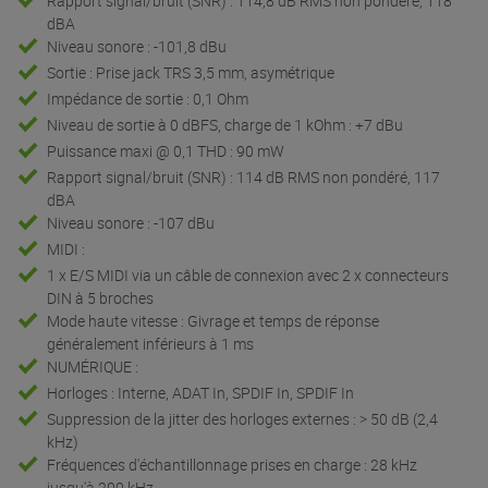
Rapport signal/bruit (SNR) : 114,8 dB RMS non pondéré, 118
dBA
Niveau sonore : -101,8 dBu
Sortie : Prise jack TRS 3,5 mm, asymétrique
Impédance de sortie : 0,1 Ohm
Niveau de sortie à 0 dBFS, charge de 1 kOhm : +7 dBu
Puissance maxi @ 0,1 THD : 90 mW
Rapport signal/bruit (SNR) : 114 dB RMS non pondéré, 117
dBA
Niveau sonore : -107 dBu
MIDI :
1 x E/S MIDI via un câble de connexion avec 2 x connecteurs
DIN à 5 broches
Mode haute vitesse : Givrage et temps de réponse
généralement inférieurs à 1 ms
NUMÉRIQUE :
Horloges : Interne, ADAT In, SPDIF In, SPDIF In
Suppression de la jitter des horloges externes : > 50 dB (2,4
kHz)
Fréquences d'échantillonnage prises en charge : 28 kHz
jusqu'à 200 kHz