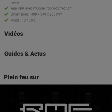
Reset
App KRK avec module "room-correction"
Dimensions : 400 x 319 x 266 mm
Poids : 10,45 Kg
Vidéos
Guides & Actus
Plein feu sur