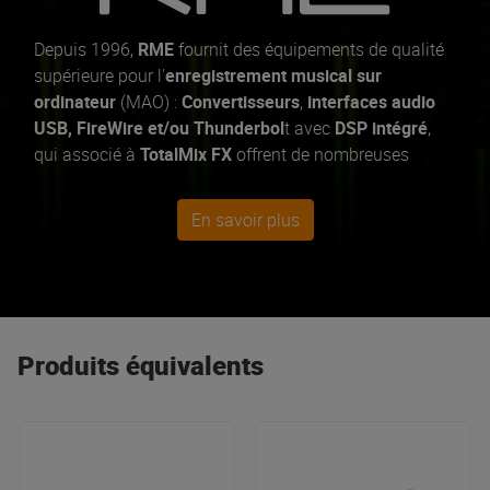
Depuis 1996,
RME
fournit des équipements de qualité
supérieure pour l'
enregistrement musical sur
ordinateur
(MAO) :
Convertisseurs
,
interfaces audio
USB, FireWire et/ou Thunderbol
t avec
DSP intégré
,
qui associé à
TotalMix FX
offrent de nombreuses
fonctionnalités de mixage, d'effets et même de
contrôle à distance. La majorité des produits RME sont
En savoir plus
compatibles Mac, PC et iOS
, vous donnant la liberté
d'enregistrer et de produire, où que la musique vous
emmène. Que ce soit pour la
scène
ou le
studio
, vous
pourrez compter sur votre équipement audio RME pour
vous offrir la
qualité
et la
fiabilité
attendus.
Produits équivalents