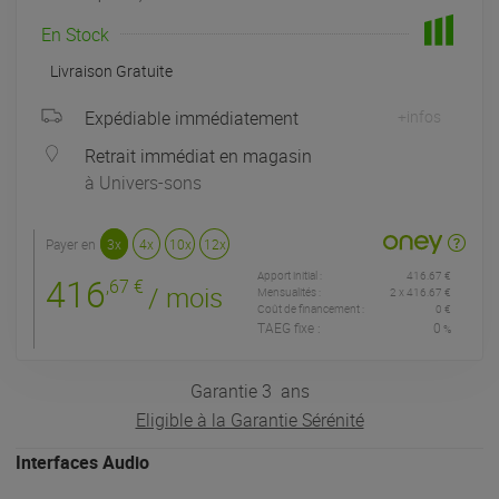
En Stock
Livraison Gratuite
Expédiable immédiatement
+infos
Retrait immédiat en magasin
à Univers-sons
Payer en
3x
4x
10x
12x
Apport initial :
416.67 €
416
,67 €
/ mois
Mensualités :
2
x
416.67 €
Coût de financement :
0 €
TAEG fixe :
0
%
Garantie
3
ans
Eligible à la Garantie Sérénité
Interfaces Audio