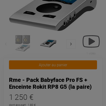
1 vidéo
Ajouter au panier
Rme - Pack Babyface Pro FS +
Enceinte Rokit RP8 G5 (la paire)
1 250 €
dont éco-part : 1,80 €