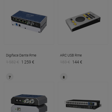
Digiface Dante
Rme
ARC USB
Rme
1 582 €
1 259 €
183 €
144 €
7
8