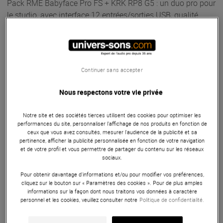
Pack RME Babyface Pro FS + KRK RP8 G5 : un duo pro pour
le studio, avec interface 12 entrées/sorties USB, qualité
RME, et enceintes 8" DSP bi-amplifiées puissantes. Idéal
pour un setup de production haut de gamme.
ARTICLE N° 110168
Continuer sans accepter
Nous respectons votre vie privée
Notre site et des sociétés tierces utilisent des cookies pour optimiser les
performances du site, personnaliser l’affichage de nos produits en fonction de
ceux que vous avez consultés, mesurer l'audience de la publicité et sa
pertinence, afficher la publicité personnalisée en fonction de votre navigation
et de votre profil et vous permettre de partager du contenu sur les réseaux
Autres Caractéristiques
|
Présentation
sociaux.
Pour obtenir davantage d'informations et/ou pour modifier vos préférences,
cliquez sur le bouton sur « Paramètres des cookies ». Pour de plus amples
Composition du package
informations sur la façon dont nous traitons vos données à caractère
personnel et les cookies, veuillez consulter notre
Politique de confidentialité.