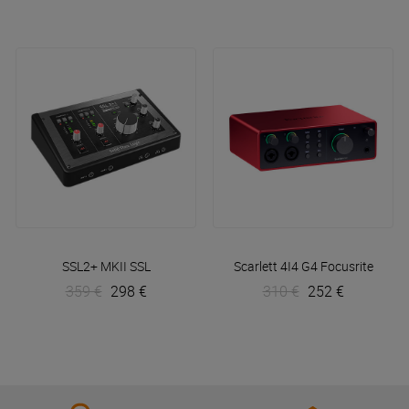
SSL2+ MKII
SSL
Scarlett 4I4 G4
Focusrite
359 €
298 €
310 €
252 €