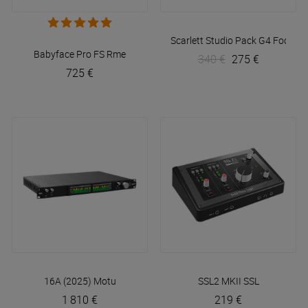
Scarlett Studio Pack G4
Focusri
Babyface Pro FS
Rme
340 €
275 €
725 €
16A (2025)
Motu
SSL2 MKII
SSL
1 810 €
219 €