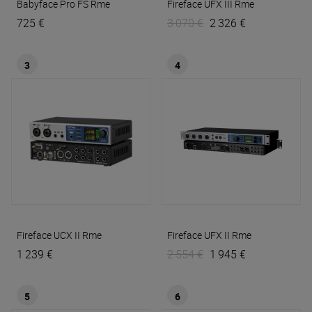
Babyface Pro FS
Rme
Fireface UFX III
Rme
725 €
3 070 €
2 326 €
3
4
Fireface UCX II
Rme
Fireface UFX II
Rme
1 239 €
2 554 €
1 945 €
5
6