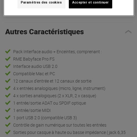
Paramètres des cookies
Accepter et continuer
Présentation
Autres Caractéristiques
Pack Interface audio + Enceintes, comprenant :
RME Babyface Pro FS
Interface audio USB 2.0
Compatible Mac et PC
12 canaux d’entrée et 12 canaux de sortie
4 x entrées analogiques (micro, ligne, instrument)
4 x sorties analogiques (2 x XLR, 2 x casque)
1 entrée/sortie ADAT ou SPDIF optique
1 entrée/sortie MIDI
1 port USB 2.0 (compatible USB 3)
Contrôle de gain numérique sur toutes les entrées
Sorties pour casque à haute ou basse impédance ( jack 6,35