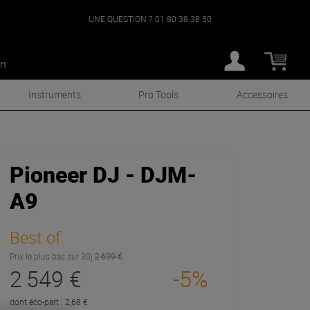
UNE QUESTION ?
01 80 38 38 50
an
Instruments
Pro Tools
Accessoires
Pioneer DJ - DJM-
A9
Best of
Prix le plus bas sur 30j
2 699 €
2 549 €
-5%
dont éco-part : 2,68 €