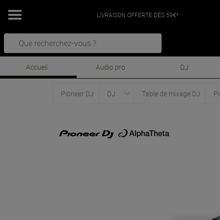
LIVRAISON OFFERTE DÈS 59€*
Accueil
Audio pro
DJ
Pioneer DJ
DJ
Table de mixage DJ
Pi