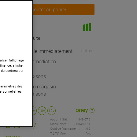
Ajouter au panier
En Stock
Livraison Gratuite
Expédiable immédiatement
+infos
liser l’affichage
Retrait immédiat en
tinence, afficher
magasin
r du contenu sur
à Univers-sons
Exposé en magasin
 Paramètres des
ersonnel et les
à Univers-sons
Payer en
3x
4x
10x
12x
Apport initial :
849.67 €
849
,67 €
/
Mensualités :
2
x
849.67 €
Coût de financement :
0 €
TAEG fixe :
0
%