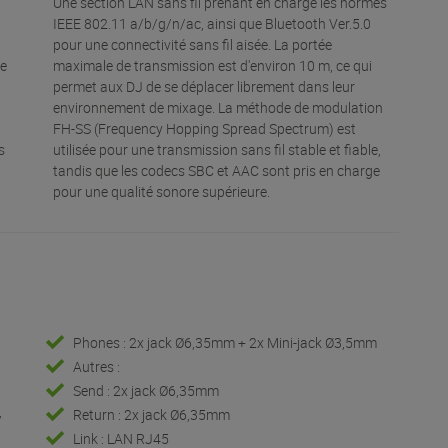
Une section LAN sans fil prenant en charge les normes
IEEE 802.11 a/b/g/n/ac, ainsi que Bluetooth Ver.5.0
pour une connectivité sans fil aisée. La portée
de
maximale de transmission est d'environ 10 m, ce qui
permet aux DJ de se déplacer librement dans leur
environnement de mixage. La méthode de modulation
FH-SS (Frequency Hopping Spread Spectrum) est
s
utilisée pour une transmission sans fil stable et fiable,
tandis que les codecs SBC et AAC sont pris en charge
pour une qualité sonore supérieure.
Phones : 2x jack Ø6,35mm + 2x Mini-jack Ø3,5mm
Autres :
Send : 2x jack Ø6,35mm
,
Return : 2x jack Ø6,35mm
Link : LAN RJ45