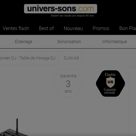
Ventes flash
Best of
Nouveau
Promos
Bon Pl
Éclairage
Sonorisation
Informatique
oneer DJ - Table de mixage DJ
DJM-A9
Garantie
3
ans