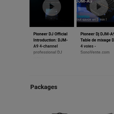
Pioneer DJ Official
Pioneer Dj DJM-A
Introduction: DJM-
Table de mixage 
A9 4-channel
4 voies -
professional DJ
SonoVente.com
mixer.
28/02/2023
16/11/2023
Packages