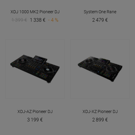
XDJ 1000 MK2
Pioneer DJ
System One
Rane
1 399 €
1 338 €
- 4 %
2 479 €
XDJ-AZ
Pioneer DJ
XDJ-XZ
Pioneer DJ
3 199 €
2 899 €