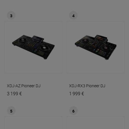
3
4
XDJ-AZ
Pioneer DJ
XDJ-RX3
Pioneer DJ
3 199 €
1 999 €
5
6