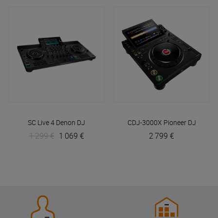
SC Live 4
Denon DJ
CDJ-3000X
Pioneer DJ
1 299 €
1 069 €
2 799 €