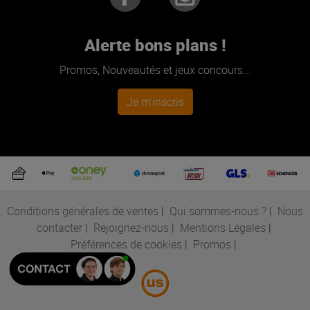
Alerte bons plans !
Promos, Nouveautés et jeux concours...
Je m'inscris
Conditions générales de ventes
|
Qui sommes-nous ?
|
Nous
contacter
|
Rejoignez-nous
|
Mentions Légales
|
Préférences de cookies
|
Promos
|