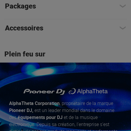
Packages
Accessoires
Plein feu sur
AlphaTheta Corporation
, propriétaire de la marque
Pioneer DJ,
est un leader mondial dans le domaine
des
équipements pour DJ
et de la musique
électronique. Depuis sa création, l'entreprise s'est