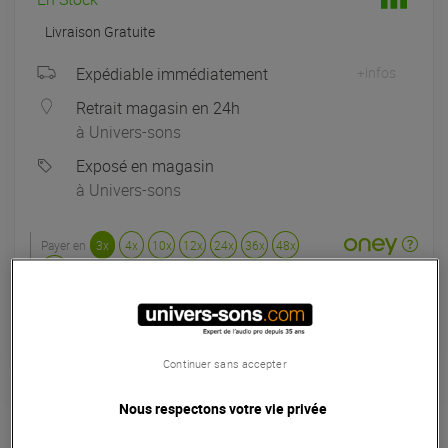
Livraison Gratuite
Expédiable immédiatement
+infos
Retrait magasin en 24h
à Univers-sons
Exposé en magasin
à Univers-sons
Payer en
3x
4x
10x
12x
24x
36x
48x
60x
Apport initial :
1066.33 €
1066
,33 €
/
Mensualités :
2
x
1066.33 €
Coût de financement :
0 €
TAEG fixe :
0
%
mois
Continuer sans accepter
Nous respectons votre vie privée
Garantie
3
ans
Eligible à la Garantie Sérénité