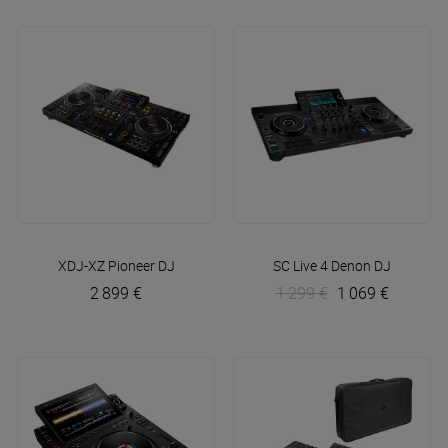
XDJ-XZ
Pioneer DJ
SC Live 4
Denon DJ
2 899 €
1 299 €
1 069 €