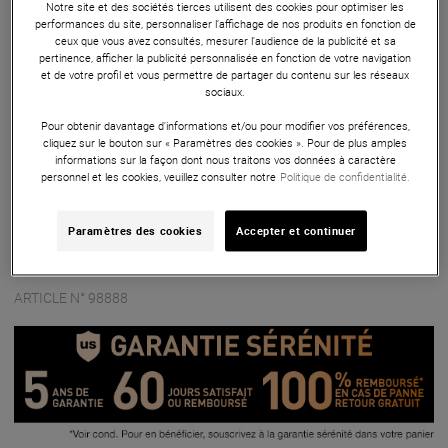
Notre site et des sociétés tierces utilisent des cookies pour optimiser les
performances du site, personnaliser l’affichage de nos produits en fonction de
Contrôleur DJ
ceux que vous avez consultés, mesurer l'audience de la publicité et sa
pertinence, afficher la publicité personnalisée en fonction de votre navigation
Le XDJ-AZ est un tout-en-un autonome qui offre une
et de votre profil et vous permettre de partager du contenu sur les réseaux
expérience DJ professionnelle avec un écran tactile de 10,1
sociaux.
pouces, la lecture autonome sur 4 platines, et des
Pour obtenir davantage d'informations et/ou pour modifier vos préférences,
fonctionnalités avancées comme Playlist Bank et Touch
cliquez sur le bouton sur « Paramètres des cookies ». Pour de plus amples
Preview. Compatible avec rekordbox CloudDirectPlay et
informations sur la façon dont nous traitons vos données à caractère
personnel et les cookies, veuillez consulter notre
Politique de confidentialité.
Beatport Streaming, il permet également un contrôle sans fil
avec un casque DJ grâce à l’émetteur SonicLink intégré.
Paramètres des cookies
Accepter et continuer
Parfait pour les clubs et festivals, il garantit un son de
qualité supérieure avec son convertisseur N/A 32 bits.
ARTICLE N° 98888