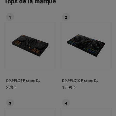
Tops de la marque
1
2
DDJ-FLX4
Pioneer DJ
DDJ-FLX10
Pioneer DJ
329 €
1 599 €
3
4