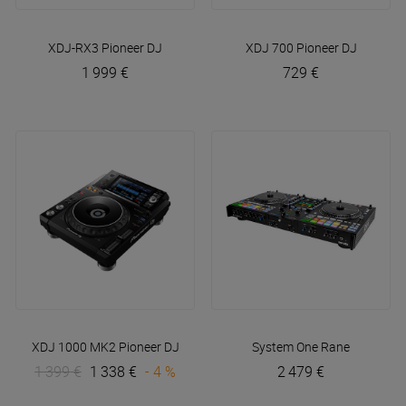
XDJ-RX3
Pioneer DJ
XDJ 700
Pioneer DJ
1 999 €
729 €
XDJ 1000 MK2
Pioneer DJ
System One
Rane
1 399 €
1 338 €
- 4 %
2 479 €