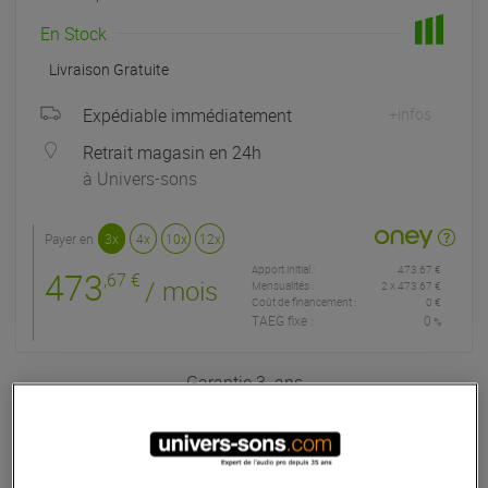
En Stock
Livraison Gratuite
Expédiable immédiatement
+infos
Retrait magasin en 24h
à Univers-sons
Payer en
3x
4x
10x
12x
Apport initial :
473.67 €
473
,67 €
/ mois
Mensualités :
2
x
473.67 €
Coût de financement :
0 €
TAEG fixe :
0
%
Garantie
3
ans
Eligible à la Garantie Sérénité
Contrôleur DJ