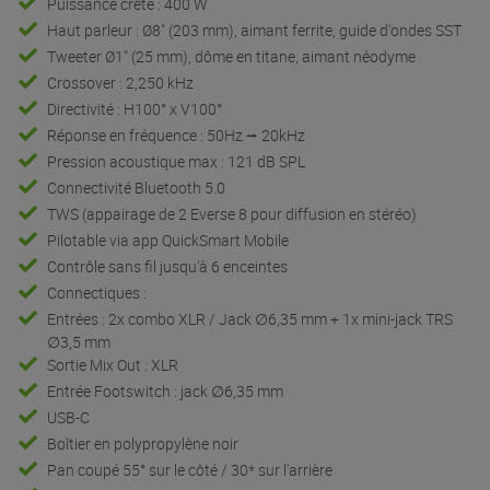
Puissance crête : 400 W
Haut parleur : Ø8" (203 mm), aimant ferrite, guide d'ondes SST
Tweeter Ø1" (25 mm), dôme en titane, aimant néodyme
Crossover : 2,250 kHz
Directivité : H100° x V100°
Réponse en fréquence : 50Hz ⭢ 20kHz
Pression acoustique max : 121 dB SPL
Connectivité Bluetooth 5.0
TWS (appairage de 2 Everse 8 pour diffusion en stéréo)
Pilotable via app QuickSmart Mobile
Contrôle sans fil jusqu'à 6 enceintes
Connectiques :
Entrées : 2x combo XLR / Jack ∅6,35 mm + 1x mini-jack TRS
∅3,5 mm
Sortie Mix Out : XLR
Entrée Footswitch : jack ∅6,35 mm
USB-C
Boîtier en polypropylène noir
Pan coupé 55° sur le côté / 30* sur l'arrière