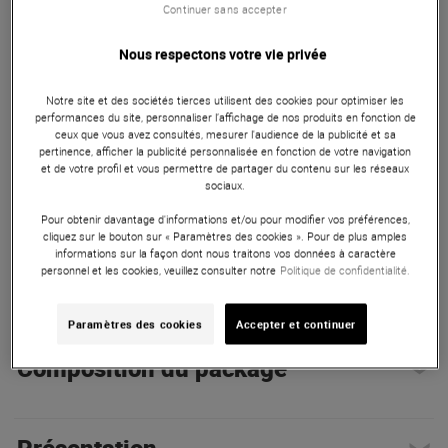
Pack Numark Mixstream Pro + Everse 8 : contrôleur DJ
Continuer sans accepter
autonome 2 voies avec écran tactile et Wi-Fi, associé à
l’enceinte portable Electro-Voice Everse 8 sur batterie.
Nous respectons votre vie privée
ARTICLE N° 110516
Notre site et des sociétés tierces utilisent des cookies pour optimiser les
performances du site, personnaliser l’affichage de nos produits en fonction de
ceux que vous avez consultés, mesurer l'audience de la publicité et sa
pertinence, afficher la publicité personnalisée en fonction de votre navigation
et de votre profil et vous permettre de partager du contenu sur les réseaux
sociaux.
Pour obtenir davantage d'informations et/ou pour modifier vos préférences,
cliquez sur le bouton sur « Paramètres des cookies ». Pour de plus amples
informations sur la façon dont nous traitons vos données à caractère
personnel et les cookies, veuillez consulter notre
Politique de confidentialité.
Autres Caractéristiques
|
Présentation
Paramètres des cookies
Accepter et continuer
Composition du package
Présentation