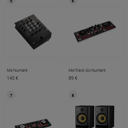
5
6
M4
Numark
MixTrack Go
Numark
145 €
89 €
7
8