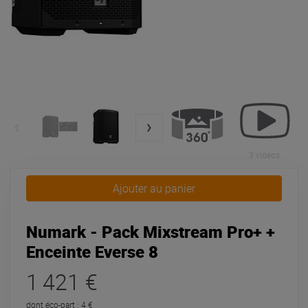
3 vidéos
Ajouter au panier
Numark - Pack Mixstream Pro+ +
Enceinte Everse 8
1 421 €
dont éco-part : 4 €