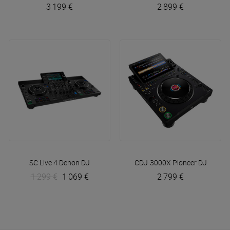
3 199 €
2 899 €
SC Live 4
Denon DJ
CDJ-3000X
Pioneer DJ
1 299 €
1 069 €
2 799 €