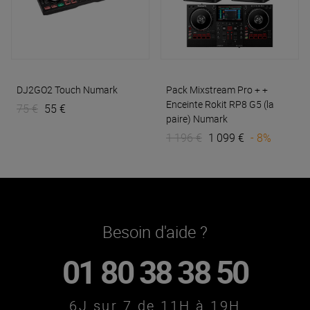
DJ2GO2 Touch
Numark
Pack Mixstream Pro + +
Enceinte Rokit RP8 G5 (la
75 €
55 €
paire)
Numark
1 196 €
1 099 €
- 8%
Besoin d'aide ?
01 80 38 38 50
6J sur 7 de 11H à 19H