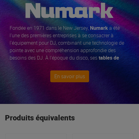
Fondée en 1971 dans le New Jersey,
Numark
a été
l'une des premières entreprises à se consacrer à
l'équipement pour DJ, combinant une technologie de
pointe avec une compréhension approfondie des
besoins des DJ. À l'époque du disco, ses
tables de
mixage
, ses
platines vinyles
TT500 ou l'inimitable
TTX USB et ses
enceintes
ont connu un succès
En savoir plus
considérable, ce qui leur a valu la réputation de
concevoir et de fabriquer des
outils performants pour
les professionnels.
Mais Numark c'est aussi un large
choix de
contrôleurs DJ
comme le NS7III d'un rapport
qualité prix imbattable !
Produits équivalents