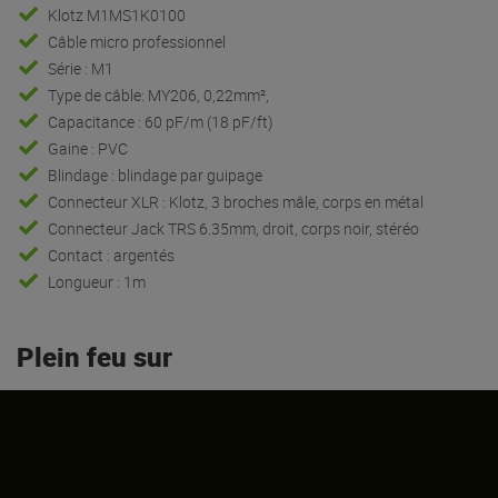
Klotz M1MS1K0100
Câble micro professionnel
Série : M1
Type de câble: MY206, 0,22mm²,
Capacitance : 60 pF/m (18 pF/ft)
Gaine : PVC
Blindage : blindage par guipage
Connecteur XLR : Klotz, 3 broches mâle, corps en métal
Connecteur Jack TRS 6.35mm, droit, corps noir, stéréo
Contact : argentés
Longueur : 1m
Plein feu sur