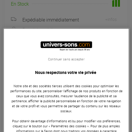
En Stock
Expédiable immédiatement
+infos
Retrait immédiat en magasin
à Univers-sons
Garantie
3
ans
Continuer sans accepter
Câblerie
Nous respectons votre vie privée
Le Klotz M1MS1K0100 est un câble micro professionnel de
Notre site et des sociétés tierces utilisent des cookies pour optimiser les
haute qualité, long de 1 mètre, conçu pour fournir une
performances du site, personnaliser l’affichage de nos produits en fonction de
performance audio exceptionnelle. Doté d'une faible
ceux que vous avez consultés, mesurer l'audience de la publicité et sa
pertinence, afficher la publicité personnalisée en fonction de votre navigation
capacitance de 60 pF/m, d'une gaine en PVC durable, et
et de votre profil et vous permettre de partager du contenu sur les réseaux
d'un blindage efficace contre les interférences, ce câble
sociaux.
garantit une transmission du signal claire et fidèle. Il est
Pour obtenir davantage d'informations et/ou pour modifier vos préférences,
équipé de connecteurs XLR et Jack TRS 6.35mm avec
cliquez sur le bouton sur « Paramètres des cookies ». Pour de plus amples
contacts argentés, offrant une connexion solide et fiable.
informations sur la façon dont nous traitons vos données à caractère