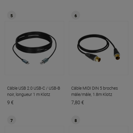
5
6
Câble USB 2.0 USB-C / USB-B
Câble MIDI DIN 5 broches
noir, longueur 1 m
Klotz
mâle/mâle, 1.8m
Klotz
9 €
7,80 €
7
8