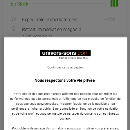
En Stock
Expédiable immédiatement
+infos
Retrait immédiat en magasin
à Univers-sons
Garantie
3
ans
Continuer sans accepter
Câblerie
Nous respectons votre vie privée
Le câble adaptateur MiniLink Pro Klotz KT-CJ150 allie
esthétique et performance avec ses connecteurs RCA et
Notre site et des sociétés tierces utilisent des cookies pour optimiser les
Jack 6.35mm plaqués or, soudés à la main pour une qualité
performances du site, personnaliser l’affichage de nos produits en fonction de
supérieure. Sa construction en zip cord et sa gaine PVC très
ceux que vous avez consultés, mesurer l'audience de la publicité et sa
flexible offrent une durabilité et une facilité d'usage
pertinence, afficher la publicité personnalisée en fonction de votre navigation
et de votre profil et vous permettre de partager du contenu sur les réseaux
exceptionnelles. Long de 1.5m, ce câble est idéal pour
sociaux.
connecter des équipements audio avec précision et fiabilité,
Pour obtenir davantage d'informations et/ou pour modifier vos préférences,
tout en bénéficiant d'une qualité de signal irréprochable.