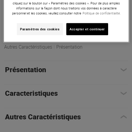
cliquez sur le bouton sur « Paramètres des cookies ». Pour de plus amples
Parfait pour les professionnels et les amateurs exigeants, il
informations sur la façon dont nous traitons vos données à caractère
répond aux normes de qualité les plus strictes.
personnel et les cookies, veuillez consulter notre
Politique de confidentialité.
ARTICLE N° 83250
Paramètres des cookies
Accepter et continuer
Autres Caractéristiques
|
Présentation
Présentation
Caracteristiques
Autres Caractéristiques