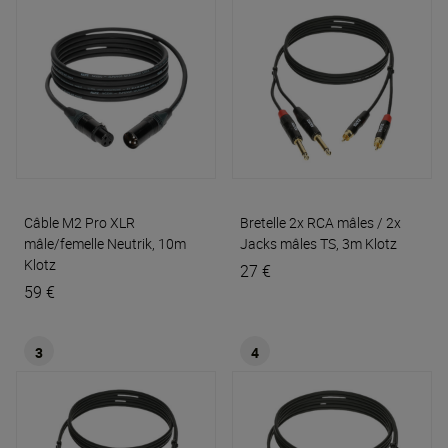
Câble M2 Pro XLR
Bretelle 2x RCA mâles / 2x
mâle/femelle Neutrik, 10m
Jacks mâles TS, 3m
Klotz
Klotz
27 €
59 €
3
4