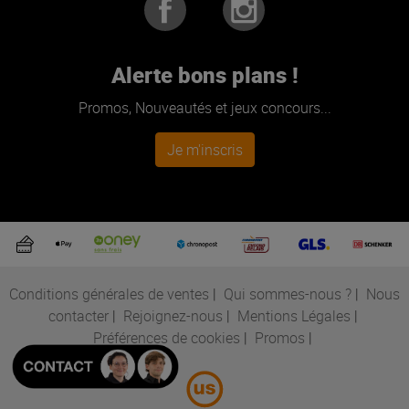
Alerte bons plans !
Promos, Nouveautés et jeux concours...
Je m'inscris
Conditions générales de ventes
|
Qui sommes-nous ?
|
Nous
contacter
|
Rejoignez-nous
|
Mentions Légales
|
Préférences de cookies
|
Promos
|