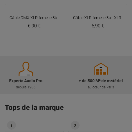
Câble DMX XLR femelle 3b - XLR mâle 3b 3m Easy
Câble XLR femelle 3b - XLR mâl
Plugger
6,90 €
5,90 €
Experts Audio Pro
+ de 500 M² de matériel
depuis 1986
au cœur de Paris
Tops de la marque
1
2