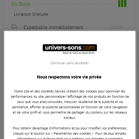
En Stock
Livraison Gratuite
Expédiable immédiatement
+infos
Retrait magasin en 24h
à Univers-sons
Continuer sans accepter
Garantie
3
ans
Nous respectons votre vie privée
Câblerie
Notre site et des sociétés tierces utilisent des cookies pour optimiser les
Le Klotz M1K1FM3000 est un câble micro professionnel de
performances du site, personnaliser l’affichage de nos produits en fonction de
30m de la série M1, conçu pour fournir une performance
ceux que vous avez consultés, mesurer l'audience de la publicité et sa
audio supérieure dans les environnements professionnels.
pertinence, afficher la publicité personnalisée en fonction de votre navigation
et de votre profil et vous permettre de partager du contenu sur les réseaux
Avec une faible capacitance, un blindage par guipage, et
sociaux.
des connecteurs XLR mâle/femelle en métal avec contacts
Pour obtenir davantage d'informations et/ou pour modifier vos préférences,
argentés, ce câble garantit une transmission de signal
cliquez sur le bouton sur « Paramètres des cookies ». Pour de plus amples
claire et sans interférences. Sa construction robuste et sa
informations sur la façon dont nous traitons vos données à caractère