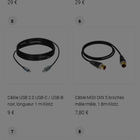
29 €
29 €
5
6
Câble USB 2.0 USB-C / USB-B
Câble MIDI DIN 5 broches
noir, longueur 1 m
Klotz
mâle/mâle, 1.8m
Klotz
9 €
7,80 €
7
8