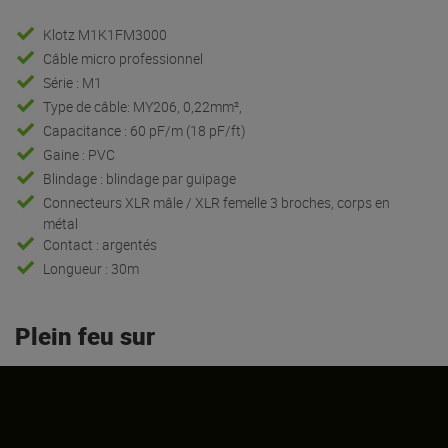
Klotz M1K1FM3000
Câble micro professionnel
Série : M1
Type de câble: MY206, 0,22mm²,
Capacitance : 60 pF/m (18 pF/ft)
Gaine : PVC
Blindage : blindage par guipage
Connecteurs XLR mâle / XLR femelle 3 broches, corps en
métal
Contact : argentés
Longueur : 30m
Plein feu sur