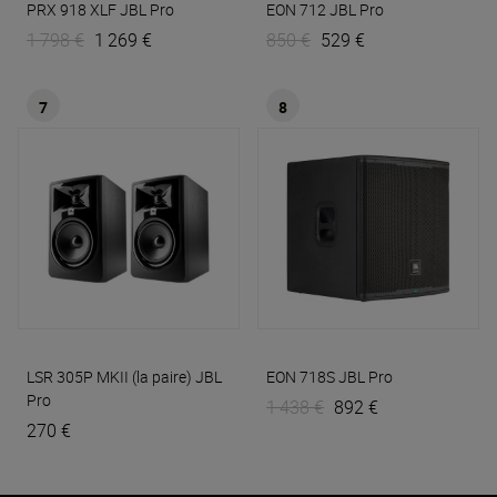
PRX 918 XLF
JBL Pro
EON 712
JBL Pro
1 798 €
1 269 €
850 €
529 €
7
8
LSR 305P MKII (la paire)
JBL
EON 718S
JBL Pro
Pro
1 438 €
892 €
270 €