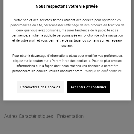
Eligible à la Garantie Sérénité
Nous respectons votre vie privée
Enceinte
Notre site et des sociétés tierces utilisent des cookies pour optimiser les
Le Pack JBL EON ONE MK2 et micro sans fil Mac Mah est
performances du site, personnaliser l’affichage de nos produits en fonction de
une solution portable puissante et autonome, idéale pour
ceux que vous avez consultés, mesurer l'audience de la publicité et sa
pertinence, afficher la publicité personnalisée en fonction de votre navigation
des événements nécessitant une sonorisation claire et
et de votre profil et vous permettre de partager du contenu sur les réseaux
professionnelle.
sociaux.
Pour obtenir davantage d'informations et/ou pour modifier vos préférences,
ARTICLE N° 100222
cliquez sur le bouton sur « Paramètres des cookies ». Pour de plus amples
informations sur la façon dont nous traitons vos données à caractère
personnel et les cookies, veuillez consulter notre
Politique de confidentialité.
Paramètres des cookies
Accepter et continuer
Autres Caractéristiques
|
Présentation