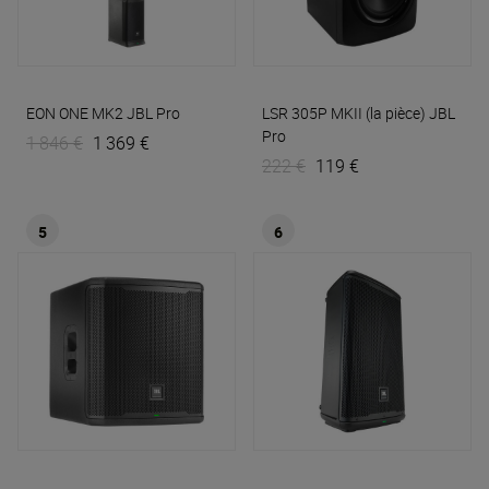
EON ONE MK2
JBL Pro
LSR 305P MKII (la pièce)
JBL
Pro
1 846 €
1 369 €
222 €
119 €
5
6