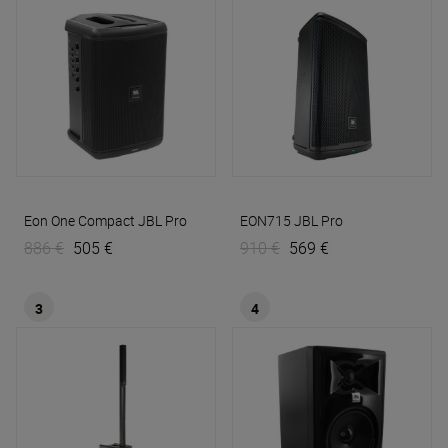
Eon One Compact
JBL Pro
EON715
JBL Pro
886 €
505 €
910 €
569 €
3
4