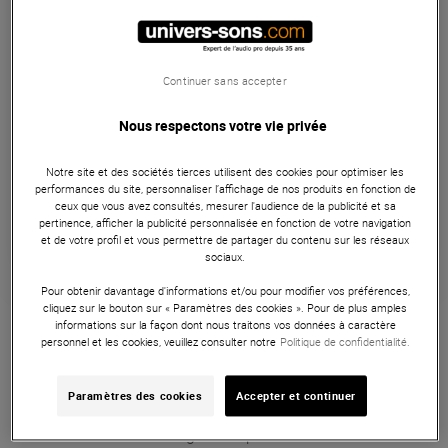
285 €
dont éco-part : 0,90 €
Pas en Stock
Continuer sans accepter
Livraison Gratuite
Nous respectons votre vie privée
Notre site et des sociétés tierces utilisent des cookies pour optimiser les
Payer en
3x
4x
10x
12x
performances du site, personnaliser l’affichage de nos produits en fonction de
Apport initial :
95.00 €
ceux que vous avez consultés, mesurer l'audience de la publicité et sa
95
,00 €
/ mois
Mensualités :
2
x
95.00 €
pertinence, afficher la publicité personnalisée en fonction de votre navigation
Coût de financement :
0 €
et de votre profil et vous permettre de partager du contenu sur les réseaux
TAEG fixe :
0
%
sociaux.
Pour obtenir davantage d'informations et/ou pour modifier vos préférences,
Garantie
3
ans
cliquez sur le bouton sur « Paramètres des cookies ». Pour de plus amples
informations sur la façon dont nous traitons vos données à caractère
Eligible à la Garantie Sérénité
personnel et les cookies, veuillez consulter notre
Politique de confidentialité.
Contrôleurs MIDI
Paramètres des cookies
Accepter et continuer
Le contrôleur MIDI Intuitive Instrument Exquis offre une
matrice de touches hexagonales pour une création