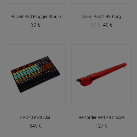
Pocket Pad
Plugger Studio
Nano Pad 2 BK
Korg
39 €
59 €
49 €
APC40 mkII
Akai
Re.corder Red
ARTinoise
345 €
127 €