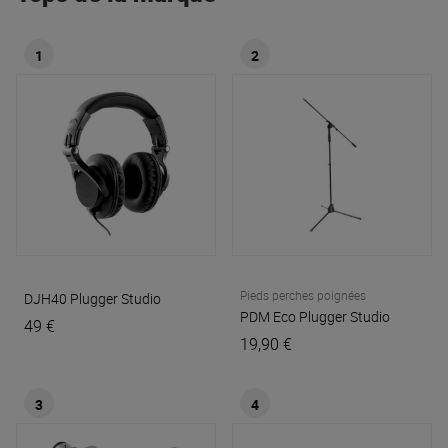
1
2
Pieds perches poignées
DJH40
Plugger Studio
PDM Eco
Plugger Studio
49 €
19,90 €
3
4