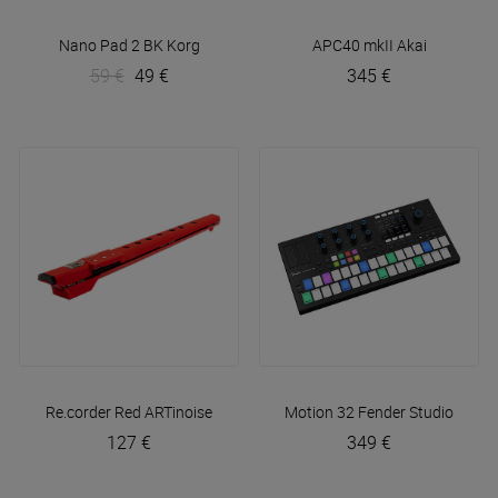
Nano Pad 2 BK
Korg
APC40 mkII
Akai
59 €
49 €
345 €
Re.corder Red
ARTinoise
Motion 32
Fender Studio
127 €
349 €