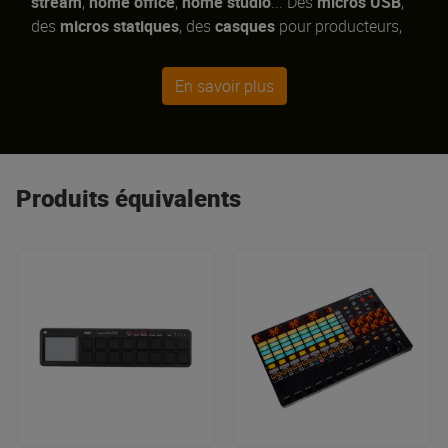
stream
,
home office
,
home studio
... Des
micros USB
,
des
micros statiques
, des
casques
pour producteurs,
musiciens, DJ et également une série d'accessoires qui
vous permettront de bénéficier des meilleures
En savoir plus
performances acoustiques. La
qualité professionnelle
accessible à tous !
Produits équivalents