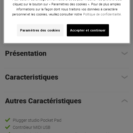
cliquez sur le bouton sur « Paramètres des cookies ». Pour de plus amples
ARTICLE N° 76145
informations sur la façon dont nous traitons vos données à caractère
personnel et les cookies, veuillez consulter notre
Politique de confidentialité.
Autres Caractéristiques
|
Présentation
Paramètres des cookies
Accepter et continuer
Présentation
Caracteristiques
Autres Caractéristiques
Plugger studio Pocket Pad
Contrôleur MIDI USB