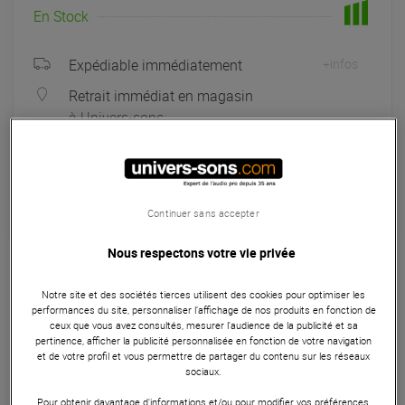
En Stock
Expédiable immédiatement
+infos
Retrait immédiat en magasin
à Univers-sons
Exposé en magasin
à Univers-sons
Continuer sans accepter
Garantie
3
ans
Nous respectons votre vie privée
Contrôleurs MIDI
Notre site et des sociétés tierces utilisent des cookies pour optimiser les
Le Plugger studio Pocket Pad est un mini-contrôleur MIDI /
performances du site, personnaliser l’affichage de nos produits en fonction de
ceux que vous avez consultés, mesurer l'audience de la publicité et sa
USB idéal pour lancer des beats, lancer des boucles ou
pertinence, afficher la publicité personnalisée en fonction de votre navigation
jouer des parties rythmiques. Il dispose de 12 pads
et de votre profil et vous permettre de partager du contenu sur les réseaux
sensibles à la vélocité, un fader, les boutons de transport et
sociaux.
4 banques d'assignations.
Pour obtenir davantage d'informations et/ou pour modifier vos préférences,