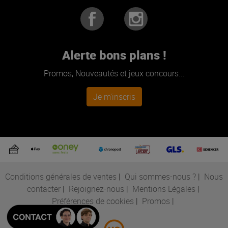
Alerte bons plans !
Promos, Nouveautés et jeux concours...
Je m'inscris
Conditions générales de ventes
|
Qui sommes-nous ?
|
Nous
contacter
|
Rejoignez-nous
|
Mentions Légales
|
Préférences de cookies
|
Promos
|