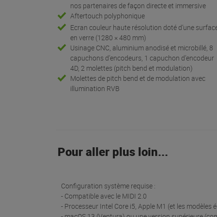
nos partenaires de façon directe et immersive
Aftertouch polyphonique
Ecran couleur haute résolution doté d’une surfac
en verre (1280 × 480 mm)
Usinage CNC, aluminium anodisé et microbillé, 8
capuchons d’encodeurs, 1 capuchon d’encodeur
4D, 2 molettes (pitch bend et modulation)
Molettes de pitch bend et de modulation avec
illumination RVB
Pour aller plus loin...
Configuration système requise :
- Compatible avec le MIDI 2.0
- Processeur Intel Core i5, Apple M1 (et les modèles 
- macOS 13 (Ventura) ou une version supérieure (c