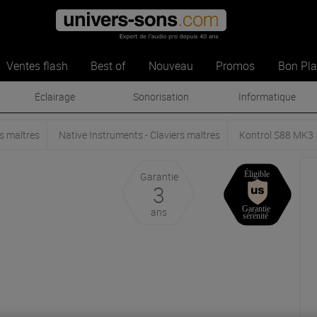
Ventes flash
Best of
Nouveau
Promos
Bon Pl
Éclairage
Sonorisation
Informatique
s maîtres
Native Instruments - Claviers maîtres
Kontrol S88 MK3
Garantie
3
ans