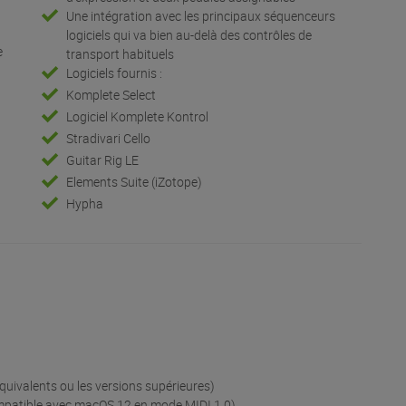
Une intégration avec les principaux séquenceurs
logiciels qui va bien au-delà des contrôles de
e
transport habituels
Logiciels fournis :
Komplete Select
Logiciel Komplete Kontrol
Stradivari Cello
Guitar Rig LE
Elements Suite (iZotope)
Hypha
équivalents ou les versions supérieures)
ompatible avec macOS 12 en mode MIDI 1.0)