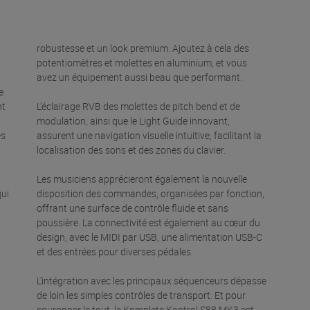
robustesse et un look premium. Ajoutez à cela des
potentiomètres et molettes en aluminium, et vous
avez un équipement aussi beau que performant.
e
nt
L'éclairage RVB des molettes de pitch bend et de
modulation, ainsi que le Light Guide innovant,
es
assurent une navigation visuelle intuitive, facilitant la
localisation des sons et des zones du clavier.
Les musiciens apprécieront également la nouvelle
qui
disposition des commandes, organisées par fonction,
offrant une surface de contrôle fluide et sans
poussière. La connectivité est également au cœur du
design, avec le MIDI par USB, une alimentation USB-C
et des entrées pour diverses pédales.
L'intégration avec les principaux séquenceurs dépasse
de loin les simples contrôles de transport. Et pour
couronner le tout, le Komplete Kontrol S88 MK3 est