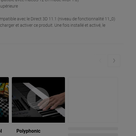
supérieure
mpatible avec le Direct 3D 11.1 (niveau de fonctionnalité 11_0)
arger et activer ce produit. Une fois installé et activé, le
l
Polyphonic