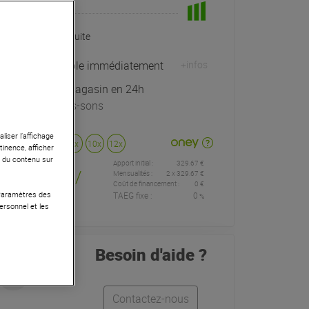
En Stock
Livraison Gratuite
Expédiable immédiatement
+infos
Retrait magasin en 24h
à Univers-sons
liser l’affichage
Payer en
3x
4x
10x
12x
tinence, afficher
r du contenu sur
Apport initial :
329.67 €
329
,67 €
/
Mensualités :
2
x
329.67 €
Coût de financement :
0 €
 Paramètres des
TAEG fixe :
0
%
mois
ersonnel et les
Besoin d'aide ?
Contactez-nous