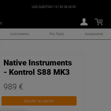
UNE QUESTION ?
01 80 38 38 50
an
Instruments
Pro Tools
Accessoires
Native Instruments
- Kontrol S88 MK3
989 €
Ajouter au panier