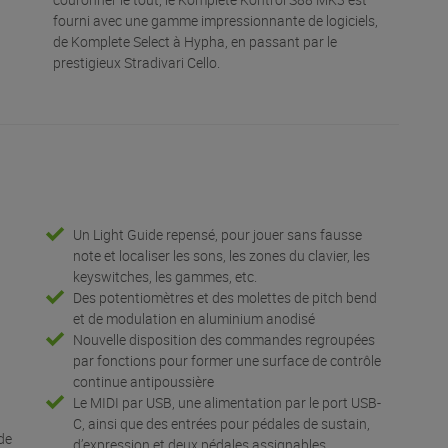
fourni avec une gamme impressionnante de logiciels,
de Komplete Select à Hypha, en passant par le
prestigieux Stradivari Cello.
Un Light Guide repensé, pour jouer sans fausse
note et localiser les sons, les zones du clavier, les
keyswitches, les gammes, etc.
Des potentiomètres et des molettes de pitch bend
et de modulation en aluminium anodisé
Nouvelle disposition des commandes regroupées
par fonctions pour former une surface de contrôle
continue antipoussière
Le MIDI par USB, une alimentation par le port USB-
C, ainsi que des entrées pour pédales de sustain,
 de
d’expression et deux pédales assignables