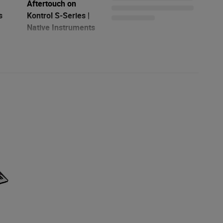
Aftertouch on
s
Kontrol S-Series |
Native Instruments
12/09/2023