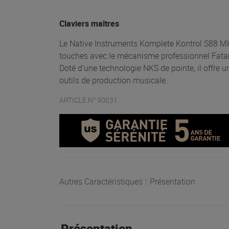
Claviers maîtres
Le Native Instruments Komplete Kontrol S88 M
touches avec le mécanisme professionnel Fata
Doté d'une technologie NKS de pointe, il offre 
outils de production musicale.
ARTICLE N° 90031
Autres Caractéristiques
|
Présentation
Présentation