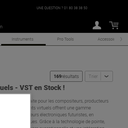
UNE QUESTION ?
01 80 38 38 50
an
Instruments
Pro Tools
Accessoires
169
résultats
Trier
uels - VST en Stock !
 destination parfaite pour les compositeurs, producteurs
ée. Nos instruments virtuels offrent une gamme
s aux synthétiseurs électroniques futuristes, en
inématographiques. Grâce à la technologie de pointe,