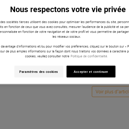
nstruments virtuels permettent une créativité sans limites, offran
Nous respectons votre vie privée
e dans n'importe quel setup de production musicale. Découvrez ch
aines créations musicales.
 des sociétés tierces utilisent des cookies pour optimiser les performances du site, personna
ts en fonction de ceux que vous avez consultés, mesurer l'audience de la publicité et sa per
Voir les articles pré
 personnalisée en fonction de votre navigation et de votre profil et vous permettre de partage
les réseaux sociaux.
 davantage d'informations et/ou pour modifier vos préférences, cliquez sur le bouton sur «
Pour de plus amples informations sur la façon dont nous traitons vos données à caractère p
Status : 0 - Message : error
cookies, veuillez consulter notre
Politique de confidentialité.
Paramètres des cookies
Accepter et continuer
Vous avez vu 20 sur 169 
Voir plus d''artic