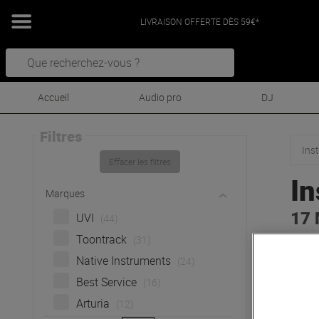
LIVRAISON OFFERTE DÈS 59€*
Accueil
Audio pro
DJ
Filtres
Ins
Effacer les filtres
In
Marques
17 
UVI
(44)
Toontrack
(31)
Explo
Native Instruments
(24)
et mu
Best Service
(16)
impre
passa
Arturia
(12)