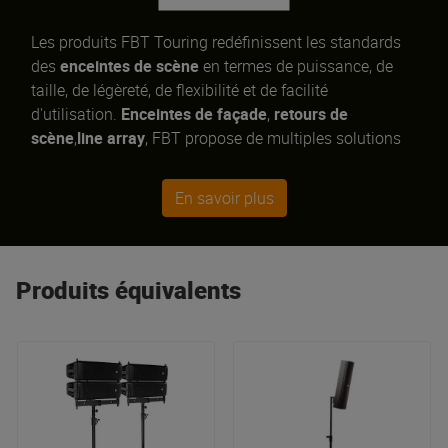
Les produits FBT Touring redéfinissent les standards
des
enceintes de scène
en termes de puissance, de
taille, de légèreté, de flexibilité et de facilité
d'utilisation.
Enceintes de façade
,
retours de
scène
,
line array
, FBT propose de multiples solutions
passives et actives, idéales pour le
Live
et
l’
installation
.
Vertus
,
Horizon
,
Mitus
,
Muse
et
Modus
En savoir plus
sont devenues des références incontournables
associant un design haut de gamme et une efficacité
redoutable !
Produits équivalents