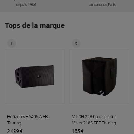
depuis 1986
au cœur de Paris
Tops de la marque
1
2
Horizon VHA406 A
FBT
MT-CH 218 housse pour
Touring
Mitus 218S
FBT Touring
2 499 €
155 €