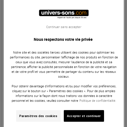
dont éco-part : 0,90 €
En Stock
Livraison Gratuite
Continuer sans accepter
Expédiable immédiatement
+infos
Nous respectons votre vie privée
Retrait magasin en 24h
à Univers-sons
Notre site et des sociétés tierces utilisent des cookies pour optimiser les
performances du site, personnaliser l’affichage de nos produits en fonction de
ceux que vous avez consultés, mesurer l'audience de la publicité et sa
Payer en
3x
4x
10x
12x
pertinence, afficher la publicité personnalisée en fonction de votre navigation
et de votre profil et vous permettre de partager du contenu sur les réseaux
Apport initial :
833.00 €
833
,00 €
sociaux.
/ mois
Mensualités :
2
x
833.00 €
Coût de financement :
0 €
Pour obtenir davantage d'informations et/ou pour modifier vos préférences,
TAEG fixe :
0
%
cliquez sur le bouton sur « Paramètres des cookies ». Pour de plus amples
informations sur la façon dont nous traitons vos données à caractère
personnel et les cookies, veuillez consulter notre
Politique de confidentialité.
Garantie
5
ans
Eligible à la Garantie Sérénité
Paramètres des cookies
Accepter et continuer
Enceinte