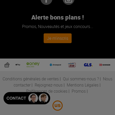
Alerte bons plans !
Promos, Nouveautés et jeux concours...
Je m'inscris
Conditions générales de ventes
|
Qui sommes-nous ?
|
Nous
contacter
|
Rejoignez-nous
|
Mentions Légales
|
Préférences de cookies
|
Promos
|