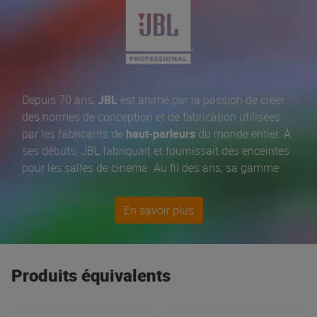
Depuis 70 ans,
JBL
est animé par la passion de créer
des normes de conception et de fabrication utilisées
par les fabricants de
haut-parleurs
du monde entier. À
ses débuts, JBL fabriquait et fournissait des enceintes
pour les salles de cinéma. Au fil des ans, sa gamme
s'est étendue aux
enceintes de sonorisation
, aux
enceintes de monitoring de studio
et aux
caissons de
En savoir plus
basses
utilisés sur scène et en studio. Avec sa célèbre
série
JBL EON
, son incontournable
série passive JRX
,
sa nouvelle gamme d’
enceintes de monitoring LSR
ou
la série haut de gamme
PRX
, JBL reste
Produits équivalents
incontestablement une des meilleures firme
d’enceintes de sonorisation au monde !