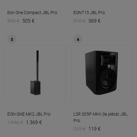
Eon One Compact
JBL Pro
EON715
JBL Pro
886 €
505 €
910 €
569 €
3
4
EON ONE MK2
JBL Pro
LSR 305P MKII (la pièce)
JBL
Pro
1 846 €
1 369 €
222 €
119 €