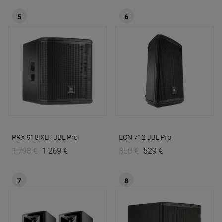
5
6
PRX 918 XLF
JBL Pro
EON 712
JBL Pro
1 798 €
1 269 €
850 €
529 €
7
8