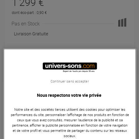
1 299 €
dont éco-part : 0,90 €
Pas en Stock
Livraison Gratuite
Payer en
3x
4x
10x
12x
Apport initial :
433.00 €
433
,00 €
/ mois
Mensualités :
2
x
433.00 €
Coût de financement :
0 €
TAEG fixe :
0
%
Continuer sans accepter
Nous respectons votre vie privée
Garantie
3
ans
Eligible à la Garantie Sérénité
Notre site et des sociétés tierces utilisent des cookies pour optimiser les
Enceinte
performances du site, personnaliser l’affichage de nos produits en fonction de
ceux que vous avez consultés, mesurer l'audience de la publicité et sa
pertinence, afficher la publicité personnalisée en fonction de votre navigation
La JBL CBT 100LA-1 Black est une enceinte line array
et de votre profil et vous permettre de partager du contenu sur les réseaux
passive destinée au marché de l'installation, équipée de 16
sociaux.