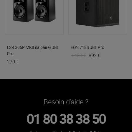
LSR 305P MKII (la paire)
JBL
EON 718S
JBL Pro
Pro
1 438 €
892 €
270 €
Besoin d'aide ?
01 80 38 38 50