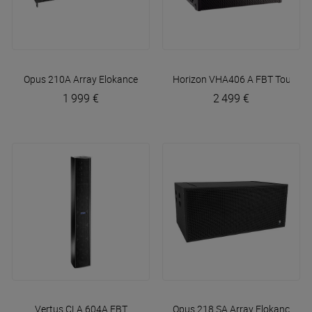
Opus 210A Array
Elokance
Horizon VHA406 A
FBT Touring
1 999 €
2 499 €
Vertus CLA 604A
FBT
Opus 218 SA Array
Elokance