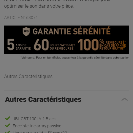
optimiser le son dans votre pièce.
ARTICLE N° 63071
Autres Caractéristiques
Autres Caractéristiques
JBL CBT 100LA-1 Black
Enceinte line array passive
Haut-parleur : 16 x 50 mm (2”)