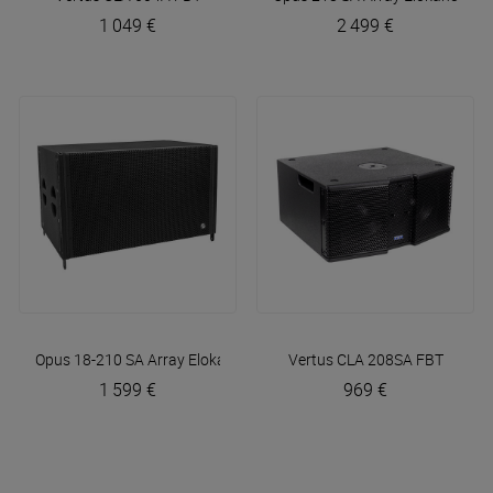
1 049 €
2 499 €
Opus 18-210 SA Array
Elokance
Vertus CLA 208SA
FBT
1 599 €
969 €