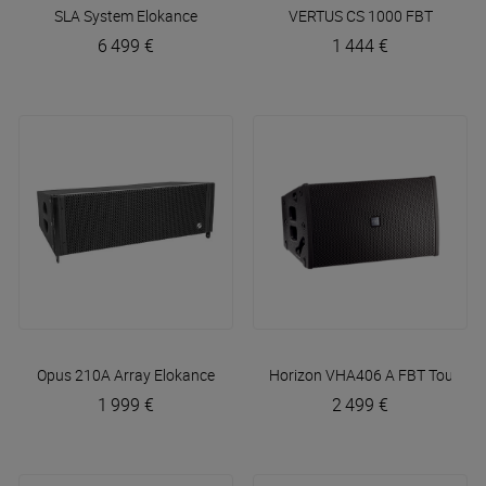
SLA System
Elokance
VERTUS CS 1000
FBT
6 499 €
1 444 €
Opus 210A Array
Elokance
Horizon VHA406 A
FBT Touring
1 999 €
2 499 €