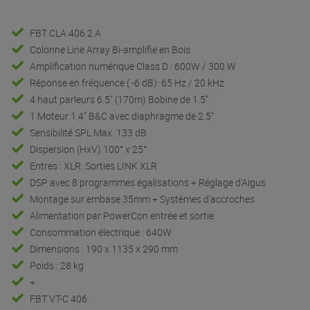
FBT CLA 406.2 A
Colonne Line Array Bi-amplifie en Bois
Amplification numérique Class D : 600W / 300 W
Réponse en fréquence ( -6 dB): 65 Hz / 20 kHz
4 haut parleurs 6.5" (170m) Bobine de 1.5"
1 Moteur 1.4" B&C avec diaphragme de 2.5"
Sensibilité SPL Max. 133 dB
Dispersion (HxV) 100° x 25°
Entres : XLR. Sorties LINK XLR
DSP avec 8 programmes égalisations + Réglage d'Aigus
Montage sur embase 35mm + Systèmes d’accroches
Alimentation par PowerCon entrée et sortie
Consommation électrique : 640W
Dimensions : 190 x 1135 x 290 mm
Poids : 28 kg
+
FBT VT-C 406