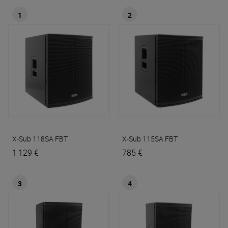
1
2
X-Sub 118SA
FBT
X-Sub 115SA
FBT
1 129 €
785 €
3
4