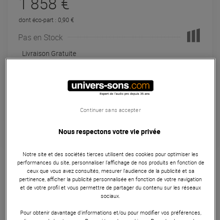
1 858 €
dont éco-part : 0,90 €
Pas en Stock
Livraison Gratuite
Payer en
3x
4x
10x
12x
Apport initial :
619.33 €
619
,33 €
/ mois
Mensualités :
2
x
619.33 €
Continuer sans accepter
Coût de financement :
0 €
TAEG fixe :
0
%
Nous respectons votre vie privée
Garantie
5
ans
Notre site et des sociétés tierces utilisent des cookies pour optimiser les
performances du site, personnaliser l’affichage de nos produits en fonction de
Eligible à la Garantie Sérénité
ceux que vous avez consultés, mesurer l'audience de la publicité et sa
pertinence, afficher la publicité personnalisée en fonction de votre navigation
Enceinte
et de votre profil et vous permettre de partager du contenu sur les réseaux
sociaux.
FBT Vertus CLA 406.2A + Cover : colonne line array active
700 W bi-amplifiée avec DSP 8 presets, livrée avec housse
Pour obtenir davantage d'informations et/ou pour modifier vos préférences,