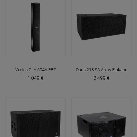
Vertus CLA 604A
FBT
Opus 218 SA Array
Elokance
1 049 €
2 499 €