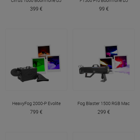
Cirrus 1000
BoomTone DJ
F1500 Pro
BoomTone DJ
399 €
99 €
HeavyFog 2000-P
Evolite
Fog Blaster 1500 RGB
Mac Mah
799 €
299 €