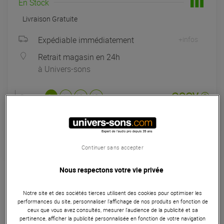
En Stock
Livraison Gratuite
Expédiable immédiatement
+infos
Retrait magasin en 24h
à Univers-sons
Payer en
3x
4x
10x
12x
Apport initial :
366.33 €
366
,33 €
/ mois
Mensualités :
2
x
366.33 €
Coût de financement :
0 €
TAEG fixe :
0
%
Continuer sans accepter
Garantie
3
ans
Nous respectons votre vie privée
Eligible à la Garantie Sérénité
Machines et Liquides
Notre site et des sociétés tierces utilisent des cookies pour optimiser les
performances du site, personnaliser l’affichage de nos produits en fonction de
ceux que vous avez consultés, mesurer l'audience de la publicité et sa
La HeavyFog 3000-P diffuse une fumée dense et basse
pertinence, afficher la publicité personnalisée en fonction de votre navigation