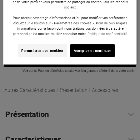
grâce à sa puissance de 3 000 W. Idéale pour des effets au
et de votre profil et vous permettre de partager du contenu sur les réseaux
sociaux.
sol impressionnants, elle est contrôlable en DMX ou via
télécommande.
Pour obtenir davantage d'informations et/ou pour modifier vos préférences,
cliquez sur le bouton sur « Paramètres des cookies ». Pour de plus amples
ARTICLE N° 96194
informations sur la façon dont nous traitons vos données à caractère
personnel et les cookies, veuillez consulter notre
Politique de confidentialité.
Paramètres des cookies
Accepter et continuer
Autres Caractéristiques
|
Présentation
|
Accessoires
Présentation
Caracteristiques