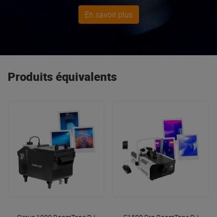
architecturaux
... tous équipés des dernières
En savoir plus
technologies pour des shows lumineux époustouflants
!
Produits équivalents