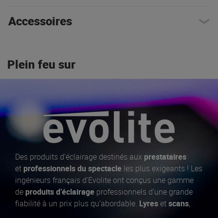
Accessoires
Plein feu sur
Des produits d’éclairage destinés aux
prestataires
et
professionnels du spectacle
les plus exigeants ! Les
ingénieurs français d’Evolite ont conçus une gamme
de
produits d’éclairage
professionnels d’une grande
fiabilité à un prix plus qu’abordable.
Lyres
et
scans
,
lasers
,
machines à fumée
,
projecteurs