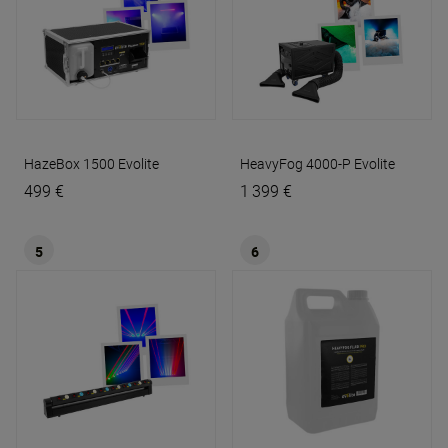
HazeBox 1500
Evolite
HeavyFog 4000-P
Evolite
499 €
1 399 €
5
6