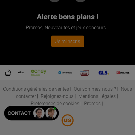
Alerte bons plans !
Promos, Nouveautés et jeux concours...
Je m'inscris
Conditions générales de ventes
|
Qui sommes-nous ?
|
Nous
contacter
|
Rejoignez-nous
|
Mentions Légales
|
Préférences de cookies
|
Promos
|