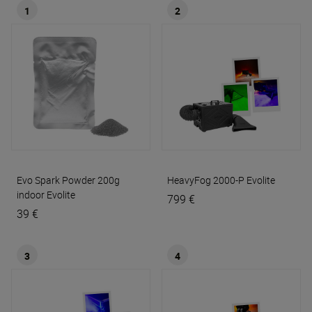
1
2
Evo Spark Powder 200g
HeavyFog 2000-P
Evolite
indoor
Evolite
799 €
39 €
3
4