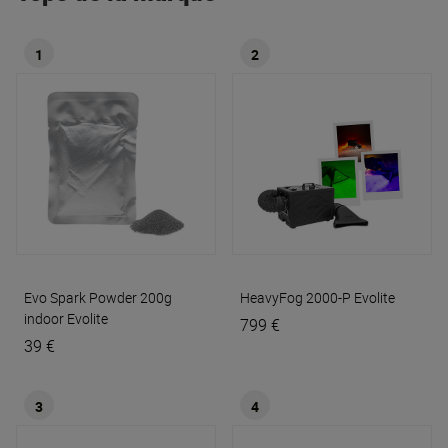
1
2
Evo Spark Powder 200g
HeavyFog 2000-P
Evolite
indoor
Evolite
799 €
39 €
3
4