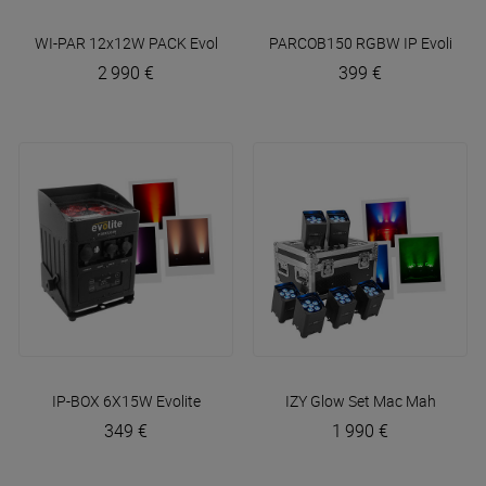
WI-PAR 12x12W PACK
Evolite
PARCOB150 RGBW IP
Evolite
2 990 €
399 €
IP-BOX 6X15W
Evolite
IZY Glow Set
Mac Mah
349 €
1 990 €