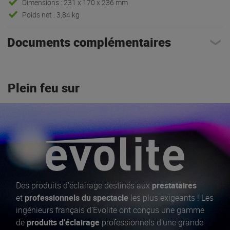
Dimensions : 231 x 170 x 236 mm
Poids net : 3,84 kg
Documents complémentaires
Plein feu sur
Des produits d’éclairage destinés aux
prestataires
et
professionnels du spectacle
les plus exigeants ! Les
ingénieurs français d’Evolite ont conçus une gamme
de
produits d’éclairage
professionnels d’une grande