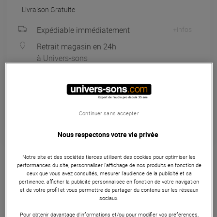
Livraison Gratuite
Expédiable immédiatement
+infos
Retrait magasin en 24h
à Univers-sons
Payer en
3x
4x
10x
12x
Apport initial :
99.67 €
99
,67 €
/ mois
Mensualités :
2
x
99.67 €
Coût de financement :
0 €
Continuer sans accepter
TAEG fixe :
0
%
Nous respectons votre vie privée
Garantie
3
ans
Notre site et des sociétés tierces utilisent des cookies pour optimiser les
Eligible à la Garantie Sérénité
performances du site, personnaliser l’affichage de nos produits en fonction de
ceux que vous avez consultés, mesurer l'audience de la publicité et sa
Projecteur
pertinence, afficher la publicité personnalisée en fonction de votre navigation
et de votre profil et vous permettre de partager du contenu sur les réseaux
L'archiTECH 150 evolite est un projecteur à LED haute
sociaux.
performance, équipé de 30x LED RGB d'une puissance de 5
Pour obtenir davantage d'informations et/ou pour modifier vos préférences,