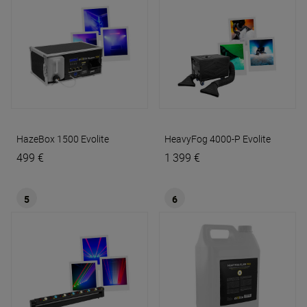
HazeBox 1500
Evolite
HeavyFog 4000-P
Evolite
499 €
1 399 €
5
6