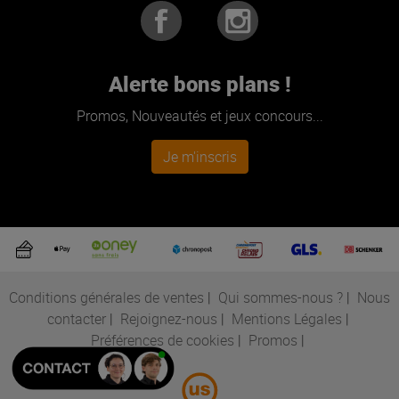
Alerte bons plans !
Promos, Nouveautés et jeux concours...
Je m'inscris
Conditions générales de ventes
|
Qui sommes-nous ?
|
Nous
contacter
|
Rejoignez-nous
|
Mentions Légales
|
Préférences de cookies
|
Promos
|