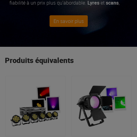
fiabilité à un prix plus qu’abordable.
Lyres
et
scans
,
lasers
,
machines à fumée
,
projecteurs
architecturaux
... tous équipés des dernières
En savoir plus
technologies pour des shows lumineux époustouflants
!
Produits équivalents