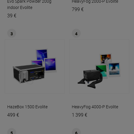
Evo Spark Powder 200g
HeavyFog 2000-P
Evolite
indoor
Evolite
799 €
39 €
3
4
HazeBox 1500
Evolite
HeavyFog 4000-P
Evolite
499 €
1 399 €
5
6