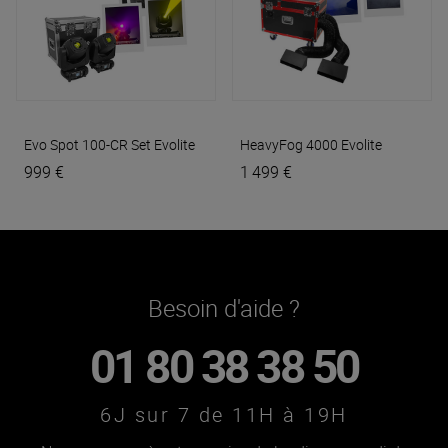
Evo Spot 100-CR Set
Evolite
HeavyFog 4000
Evolite
999 €
1 499 €
Besoin d'aide ?
01 80 38 38 50
6J sur 7 de 11H à 19H