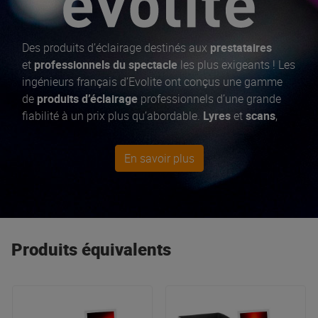
Des produits d’éclairage destinés aux
prestataires
et
professionnels du spectacle
les plus exigeants ! Les
ingénieurs français d’Evolite ont conçus une gamme
de
produits d’éclairage
professionnels d’une grande
fiabilité à un prix plus qu’abordable.
Lyres
et
scans
,
lasers
,
machines à fumée
,
projecteurs
architecturaux
... tous équipés des dernières
En savoir plus
technologies pour des shows lumineux époustouflants
!
Produits équivalents