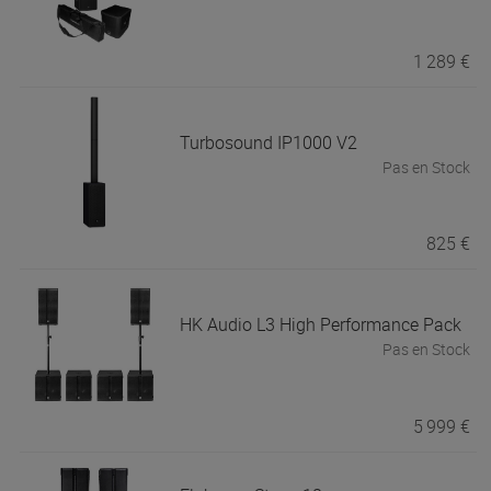
1 289 €
Turbosound
IP1000 V2
Pas en Stock
825 €
HK Audio
L3 High Performance Pack
Pas en Stock
5 999 €