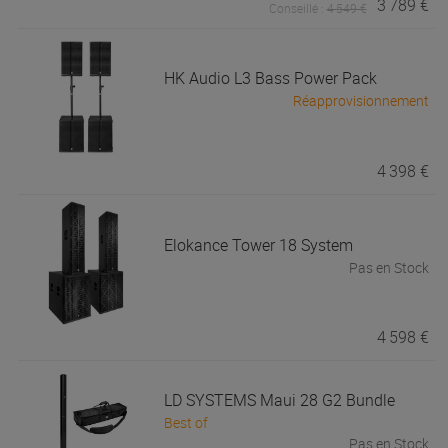
3 789 €
Conseillé :
4 549 €
HK Audio
L3 Bass Power Pack
Réapprovisionnement
4 398 €
Elokance
Tower 18 System
Pas en Stock
4 598 €
LD SYSTEMS
Maui 28 G2 Bundle
Best of
Pas en Stock