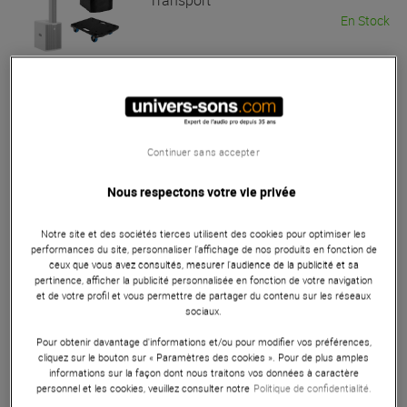
Transport
En Stock
1 840 €
LD SYSTEMS
MAUI 11 G3 MIX White
Bon Plan
Continuer sans accepter
En Stock
Nous respectons votre vie privée
1 222 €
Conseillé :
1 918 €
Notre site et des sociétés tierces utilisent des cookies pour optimiser les
performances du site, personnaliser l’affichage de nos produits en fonction de
ceux que vous avez consultés, mesurer l'audience de la publicité et sa
FBT
VERTUS 2200 White
pertinence, afficher la publicité personnalisée en fonction de votre navigation
Best of
et de votre profil et vous permettre de partager du contenu sur les réseaux
En Stock
sociaux.
Pour obtenir davantage d'informations et/ou pour modifier vos préférences,
cliquez sur le bouton sur « Paramètres des cookies ». Pour de plus amples
4 499 €
informations sur la façon dont nous traitons vos données à caractère
personnel et les cookies, veuillez consulter notre
Politique de confidentialité.