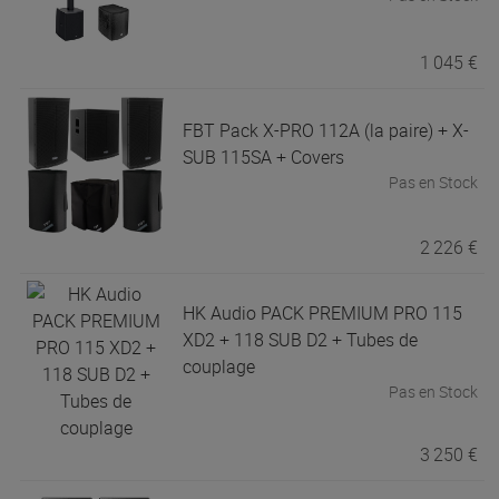
1 045 €
FBT
Pack X-PRO 112A (la paire) + X-
SUB 115SA + Covers
Pas en Stock
2 226 €
HK Audio
PACK PREMIUM PRO 115
XD2 + 118 SUB D2 + Tubes de
couplage
Pas en Stock
3 250 €