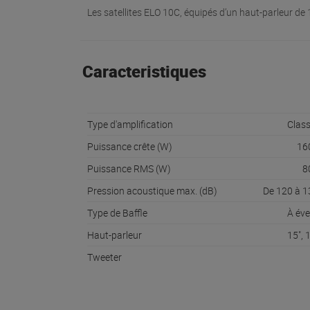
Les satellites ELO 10C, équipés d’un haut-parleur de 
Caracteristiques
Type d'amplification
Clas
Puissance crête (W)
16
Puissance RMS (W)
8
Pression acoustique max. (dB)
De 120 à 1
Type de Baffle
À év
Haut-parleur
15", 
Tweeter