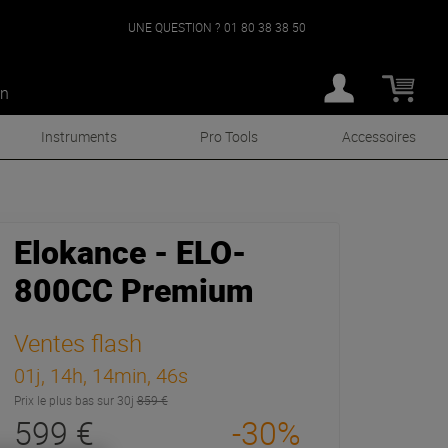
UNE QUESTION ?
01 80 38 38 50
an
Instruments
Pro Tools
Accessoires
Elokance - ELO-
800CC Premium
Ventes flash
01j, 14h, 14min, 44s
Prix le plus bas sur 30j
859 €
599 €
-30%