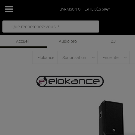
LIVRAISON OFFERTE DÈS 59€*
Accueil
Audio pro
DJ
Elokance
Sonorisation
Enceinte