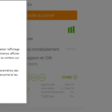
dont éco-part : 3,10 €
Ajouter au panier
En Stock
Livraison Gratuite
Expédiable immédiatement
+infos
liser l’affichage
tinence, afficher
Retrait magasin en 24h
r du contenu sur
à Univers-sons
 Paramètres des
ersonnel et les
Payer en
3x
4x
10x
12x
Apport initial :
199.67 €
199
,67 €
/
Mensualités :
2
x
199.67 €
Coût de financement :
0 €
TAEG fixe :
0
%
mois