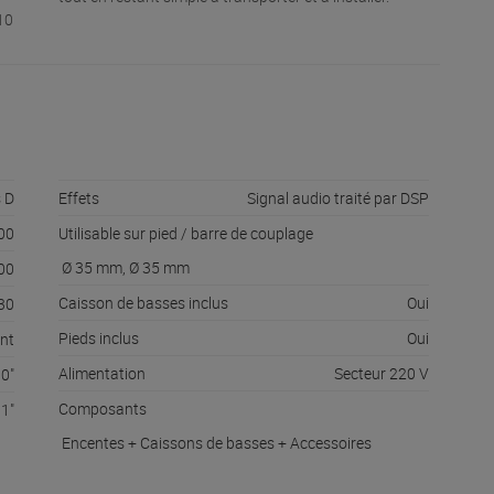
10
s D
Effets
Signal audio traité par DSP
00
Utilisable sur pied / barre de couplage
Ø 35 mm, Ø 35 mm
00
Caisson de basses inclus
Oui
30
Pieds inclus
Oui
ent
Alimentation
Secteur 220 V
10"
Composants
1"
Encentes + Caissons de basses + Accessoires