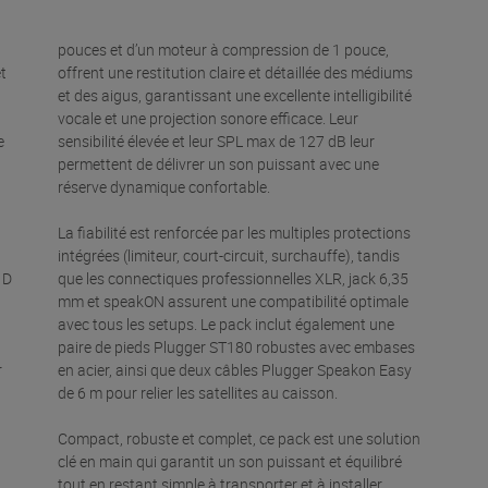
pouces et d’un moteur à compression de 1 pouce,
t
offrent une restitution claire et détaillée des médiums
et des aigus, garantissant une excellente intelligibilité
vocale et une projection sonore efficace. Leur
e
sensibilité élevée et leur SPL max de 127 dB leur
permettent de délivrer un son puissant avec une
réserve dynamique confortable.
La fiabilité est renforcée par les multiples protections
intégrées (limiteur, court-circuit, surchauffe), tandis
 D
que les connectiques professionnelles XLR, jack 6,35
mm et speakON assurent une compatibilité optimale
avec tous les setups. Le pack inclut également une
paire de pieds Plugger ST180 robustes avec embases
r
en acier, ainsi que deux câbles Plugger Speakon Easy
de 6 m pour relier les satellites au caisson.
Compact, robuste et complet, ce pack est une solution
clé en main qui garantit un son puissant et équilibré
tout en restant simple à transporter et à installer.