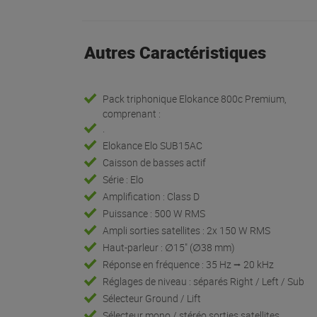
Autres Caractéristiques
Pack triphonique Elokance 800c Premium,
comprenant :
.
Elokance Elo SUB15AC
Caisson de basses actif
Série : Elo
Amplification : Class D
Puissance : 500 W RMS
Ampli sorties satellites : 2x 150 W RMS
Haut-parleur : ∅15" (∅38 mm)
Réponse en fréquence : 35 Hz ⭢ 20 kHz
Réglages de niveau : séparés Right / Left / Sub
Sélecteur Ground / Lift
Sélecteur mono / stéréo sorties satellites