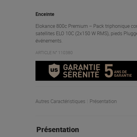
Enceinte
Elokance 800c Premium – Pack triphonique co
satellites ELO 10C (2x150 W RMS), pieds Plugge
événements.
ARTICLE N° 110380
Autres Caractéristiques
|
Présentation
Présentation