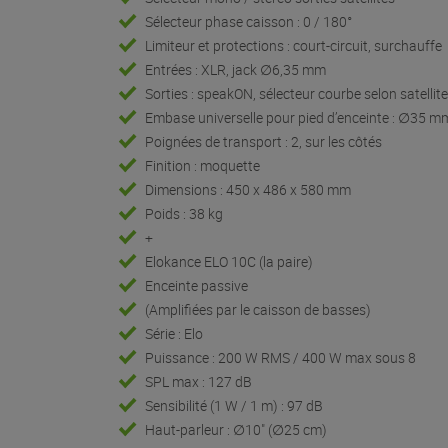
Sélecteur phase caisson : 0 / 180°
Limiteur et protections : court-circuit, surchauffe
Entrées : XLR, jack ∅6,35 mm
Sorties : speakON, sélecteur courbe selon satellit
Embase universelle pour pied d’enceinte : ∅35 m
Poignées de transport : 2, sur les côtés
Finition : moquette
Dimensions : 450 x 486 x 580 mm
Poids : 38 kg
+
Elokance ELO 10C (la paire)
Enceinte passive
(Amplifiées par le caisson de basses)
Série : Elo
Puissance : 200 W RMS / 400 W max sous 8
SPL max : 127 dB
Sensibilité (1 W / 1 m) : 97 dB
Haut-parleur : ∅10" (∅25 cm)