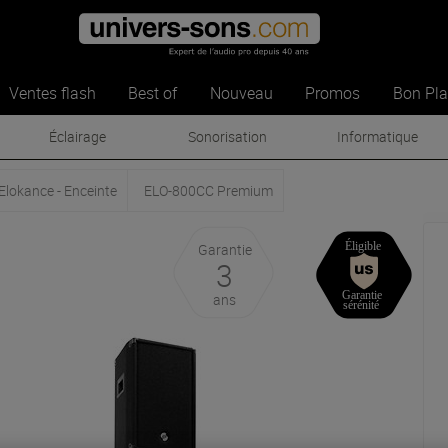
Ventes flash
Best of
Nouveau
Promos
Bon Pl
Éclairage
Sonorisation
Informatique
Elokance - Enceinte
ELO-800CC Premium
Garantie
3
ans