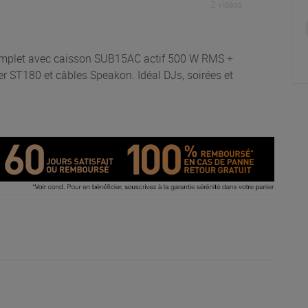
2 vidéos
mplet avec caisson SUB15AC actif 500 W RMS +
r ST180 et câbles Speakon. Idéal DJs, soirées et