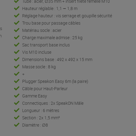
Tube : acier, ∅35 mm + insert fileté femelle M10
Hauteur réglable : 1,1 ⭢ 1,8 m
Réglage hauteur : vis serrage et goupille sécurité
Trou base pour passage câbles
es
Matériau socle : acier
m
Charge maximale admise : 25 kg
Sac transport base inclus
Vis M10 incluse
Dimensions base : 492 x 492 x 15 mm
Masse socle : 8 kg
+
Plugger Speakon Easy 6m (la paire)
Câble pour Haut-Parleur
Gamme Easy
Connectiques : 2x SpeakON Mâle
Longueur : 6 mètres
Section : 2x 1,5 mm²
Diamètre : ∅8