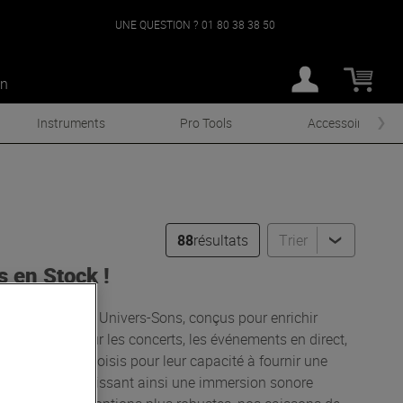
UNE QUESTION ?
01 80 38 38 50
an
Instruments
Pro Tools
Accessoires
88
résultats
Trier
 en Stock !
s de basses sur Univers-Sons, conçus pour enrichir
. Parfaits pour les concerts, les événements en direct,
basses sont choisis pour leur capacité à fournir une
onnante, garantissant ainsi une immersion sonore