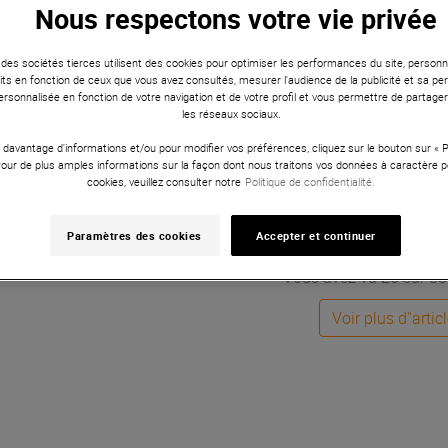
e. Offrant une variété de tailles et de configurations, des modè
Nous respectons votre vie privée
s s'adaptent à tous les besoins et environnements. Visitez Univ
era une nouvelle dimension à vos performances audio, en offran
 des sociétés tierces utilisent des cookies pour optimiser les performances du site, personna
ts en fonction de ceux que vous avez consultés, mesurer l'audience de la publicité et sa per
 personnalisée en fonction de votre navigation et de votre profil et vous permettre de partage
Voir les articles pré
les réseaux sociaux.
 davantage d'informations et/ou pour modifier vos préférences, cliquez sur le bouton sur «
Pour de plus amples informations sur la façon dont nous traitons vos données à caractère p
cookies, veuillez consulter notre
Politique de confidentialité.
Status : 0 - Message : error
Paramètres des cookies
Accepter et continuer
Vous avez vu 20 sur 88 
Voir plus d''artic