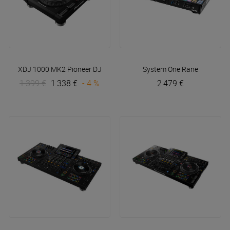
XDJ 1000 MK2
Pioneer DJ
System One
Rane
1 399 €
1 338 €
- 4 %
2 479 €