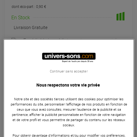
dont éco-part : 0,90 €
En Stock
Livraison Gratuite
Expédiable immédiatement
+infos
Retrait magasin en 24h
à Univers-sons
Continuer sans accepter
Payer en
3x
4x
10x
12x
Apport initial :
429.33 €
429
Nous respectons votre vie privée
,33 €
/ mois
Mensualités :
2
x
429.33 €
Coût de financement :
0 €
TAEG fixe :
0
%
Notre site et des sociétés tierces utilisent des cookies pour optimiser les
performances du site, personnaliser l’affichage de nos produits en fonction de
ceux que vous avez consultés, mesurer l'audience de la publicité et sa
Garantie
3
ans
pertinence, afficher la publicité personnalisée en fonction de votre navigation
et de votre profil et vous permettre de partager du contenu sur les réseaux
Eligible à la Garantie Sérénité
sociaux.
Contrôleur DJ
Pour obtenir davantage d'informations et/ou pour modifier vos préférences,