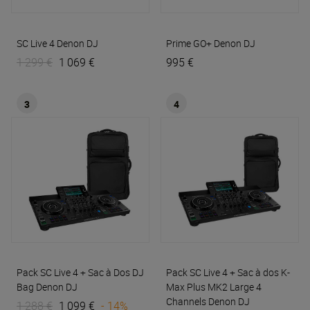
SC Live 4
Denon DJ
Prime GO+
Denon DJ
1 299 €
1 069 €
995 €
3
4
Pack SC Live 4 + Sac à Dos DJ
Pack SC Live 4 + Sac à dos K-
Bag
Denon DJ
Max Plus MK2 Large 4
Channels
Denon DJ
1 288 €
1 099 €
- 14%