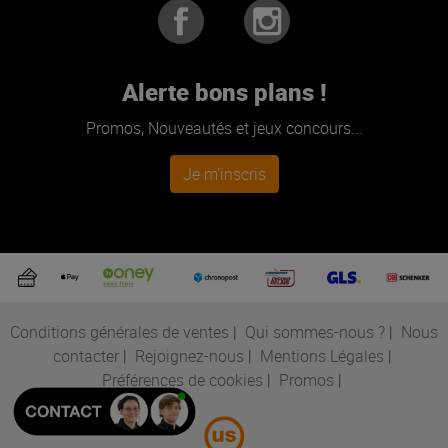
Alerte bons plans !
Promos, Nouveautés et jeux concours...
Je m'inscris
Conditions générales de ventes
|
Qui sommes-nous ?
|
Nous
contacter
|
Rejoignez-nous
|
Mentions Légales
|
Préférences de cookies
|
Promos
|