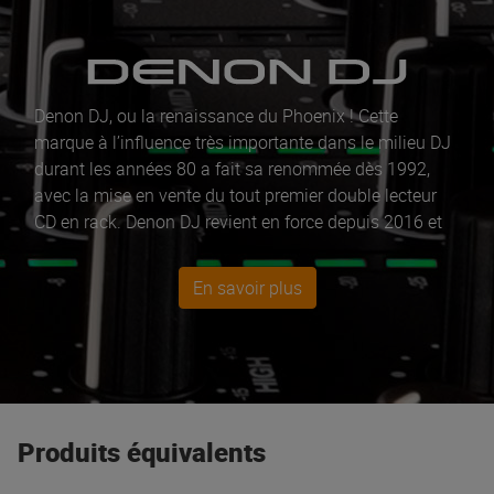
Denon DJ, ou la renaissance du Phoenix ! Cette
marque à l’influence très importante dans le milieu DJ
durant les années 80 a fait sa renommée dès 1992,
avec la mise en vente du tout premier double lecteur
CD en rack. Denon DJ revient en force depuis 2016 et
veut récupérer ce qui lui est dû : le trône de la
marque
numéro 1 pour les DJ
! Aujourd’hui, avec la
régie
En savoir plus
complète
PRIME 4, la
table de mixage
X1850 et les
platines numériques
SC6000 Prime hautement
technologiques et intuitives ; Denon DJ complète avec
la plus haute qualité, tout ce dont les plus grands DJ
ont besoin, tout ce dont vous avez besoin !
Produits équivalents