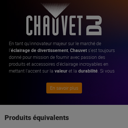
En tant qu'innovateur majeur sur le marché de
l'
éclairage de divertissement
,
Chauvet
s'est toujours
donné pour mission de fournir avec passion des
produits et accessoires d'éclairage incroyables en
mettant l'accent sur la
valeur
et la
durabilité
. Si vous
n'êtes pas tout à fait sûr de savoir par où commencer
parmi les
jeux de lumière
, les
lyres et scans
,
En savoir plus
projecteurs PAR
... jetez un coup d'œil à nos meilleures
ventes : le système Gigbar 2, absolument parfait pour
les DJ et les groupes. Les
machines à fumée
NImbus
et Hurricane sont des incontournables. Si vous voulez
Produits équivalents
que votre événement prenne vie, faites confiance à
Chauvet pour que le travail soit bien fait.