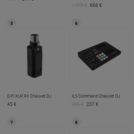
1 078 €
666 €
5
6
D-Fi XLR RX
Chauvet DJ
ILS Command
Chauvet DJ
45 €
396 €
237 €
7
8