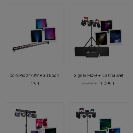
ColorPix 24x3W RGB
BoomTone DJ
GigBar Move + ILS
Chauvet DJ
129 €
1 590 €
1 099 €