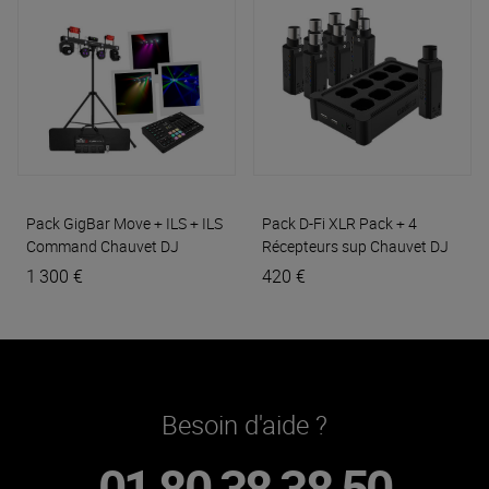
Pack GigBar Move + ILS + ILS
Pack D-Fi XLR Pack + 4
Command
Chauvet DJ
Récepteurs sup
Chauvet DJ
1 300 €
420 €
Besoin d'aide ?
01 80 38 38 50