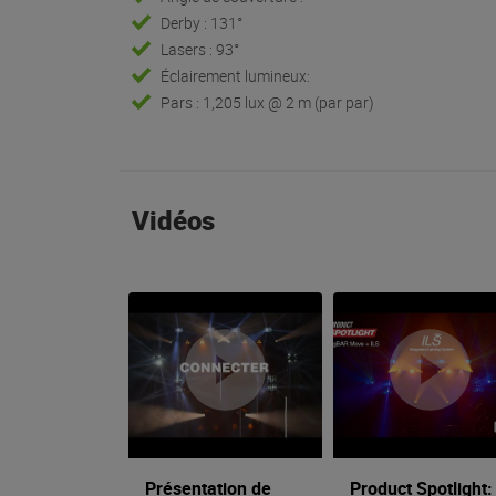
Derby : 131°
Lasers : 93°
Éclairement lumineux:
Pars : 1,205 lux @ 2 m (par par)
Vidéos
Présentation de
Product Spotlight: