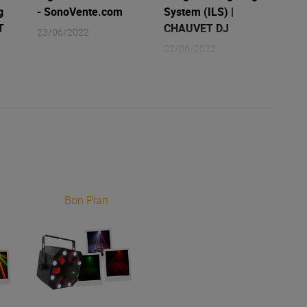
g
- SonoVente.com
System (ILS) |
T
CHAUVET DJ
23/06/2022
02/06/2022
Bon Plan