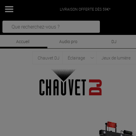
LIVRAISON OFFERTE DÈS 59€*
Accueil
Audio pro
DJ
Chauvet DJ
Éclairage
Jeux de lumière