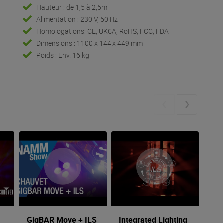
Hauteur : de 1,5 à 2,5m
Alimentation : 230 V, 50 Hz
Homologations: CE, UKCA, RoHS, FCC, FDA
Dimensions : 1100 x 144 x 449 mm
Poids : Env. 16 kg
GigBAR Move + ILS
Integrated Lighting