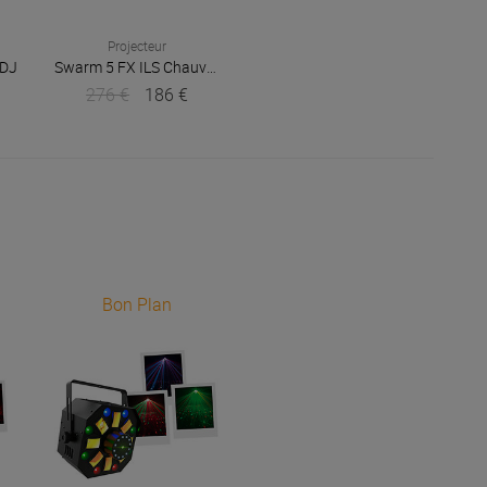
Projecteur
J
 DJ
Swarm 5 FX ILS
Chauvet DJ
276 €
186 €
Bon Plan