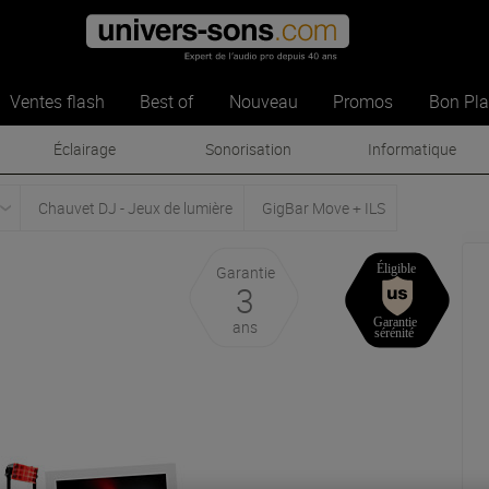
Ventes flash
Best of
Nouveau
Promos
Bon Pl
Éclairage
Sonorisation
Informatique
Chauvet DJ - Jeux de lumière
GigBar Move + ILS
Garantie
3
ans