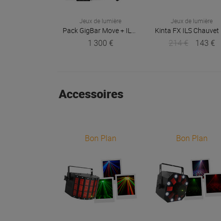
Jeux de lumière
Jeux de lumière
Pack GigBar Move + ILS + ILS Command
Kinta FX ILS
Chauvet D
Chauvet
1 300 €
214 €
143 €
Accessoires
Bon Plan
Bon Plan