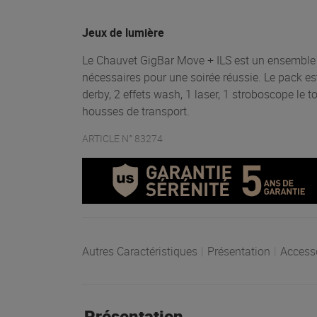
Jeux de lumière
Le Chauvet GigBar Move + ILS est un ensemble c
nécessaires pour une soirée réussie. Le pack est
derby, 2 effets wash, 1 laser, 1 stroboscope le to
housses de transport.
ARTICLE N° 83274
Autres Caractéristiques
|
Présentation
|
Access
Présentation