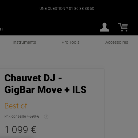
UNE QUESTION ?
01 80 38 38 50
an
Instruments
Pro Tools
Accessoires
Chauvet DJ -
GigBar Move + ILS
Best of
Prix conseillé
1 590 €
1 099 €