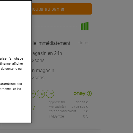
Ajouter au panier
En Stock
Expédiable immédiatement
+infos
Retrait magasin en 24h
liser l’affichage
à Univers-sons
tinence, afficher
r du contenu sur
Exposé en magasin
à Univers-sons
 Paramètres des
ersonnel et les
Payer en
3x
4x
10x
12x
Apport initial :
366.33 €
366
,33 €
/
Mensualités :
2
x
366.33 €
Coût de financement :
0 €
TAEG fixe :
0
%
mois