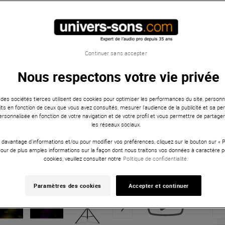
Continuer sans accepter
Nous respectons votre vie privée
 des sociétés tierces utilisent des cookies pour optimiser les performances du site, personna
ts en fonction de ceux que vous avez consultés, mesurer l'audience de la publicité et sa per
 personnalisée en fonction de votre navigation et de votre profil et vous permettre de partage
les réseaux sociaux.
 davantage d'informations et/ou pour modifier vos préférences, cliquez sur le bouton sur «
Pour de plus amples informations sur la façon dont nous traitons vos données à caractère p
cookies, veuillez consulter notre
Politique de confidentialité.
Paramètres des cookies
Accepter et continuer