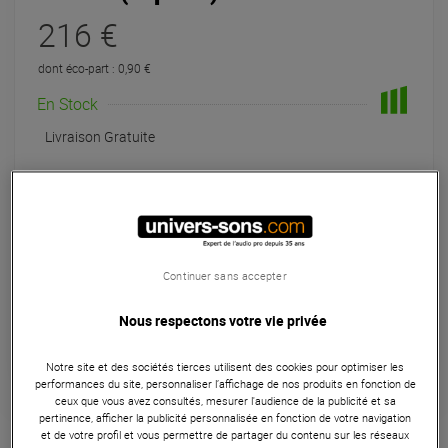
216 €
dont éco-part : 0,90 €
En Stock
Livraison Gratuite
Expédiable immédiatement
+infos
Retrait magasin en 24h
à Univers-sons
Continuer sans accepter
Payer en
3x
4x
10x
12x
Nous respectons votre vie privée
Apport initial :
72.00 €
72
,00 €
/ mois
Mensualités :
2
x
72.00 €
Coût de financement :
0 €
TAEG fixe :
0
Notre site et des sociétés tierces utilisent des cookies pour optimiser les
%
performances du site, personnaliser l’affichage de nos produits en fonction de
ceux que vous avez consultés, mesurer l'audience de la publicité et sa
pertinence, afficher la publicité personnalisée en fonction de votre navigation
Garantie
3
ans
et de votre profil et vous permettre de partager du contenu sur les réseaux