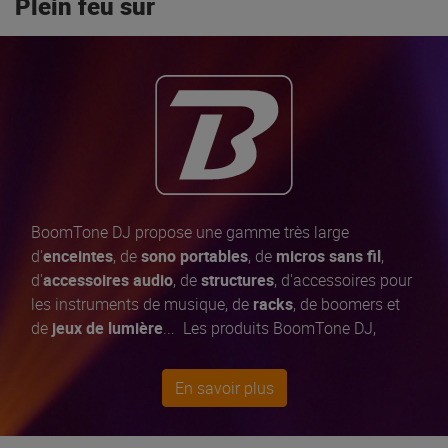
Plein feu sur
BoomTone DJ propose une gamme très large
d'
enceintes
, de
sono portables
, de
micros sans fil
,
d'
accessoires audio
, de
structures
, d'accessoires pour
les instruments de musique, de
racks
, de boomers et
de
jeux de lumière
... Les produits BoomTone DJ,
développés en
France
, bénéficient tous d'un
contrôle
qualité exigeant et permanent
pour vous offrir
En savoir plus
toujours le
meilleur rapport qualité / prix
du marché.