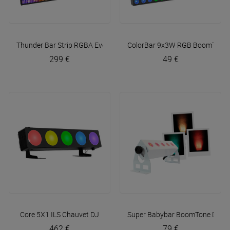
Thunder Bar Strip RGBA
Evolite
ColorBar 9x3W RGB
BoomTone 
299 €
49 €
Core 5X1 ILS
Chauvet DJ
Super Babybar
BoomTone DJ
462 €
79 €