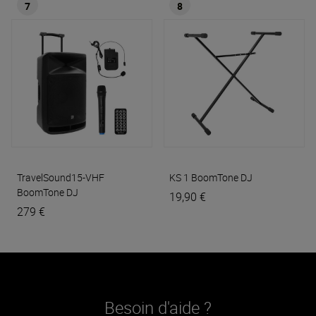
7
8
TravelSound15-VHF
KS 1
BoomTone DJ
BoomTone DJ
19,90 €
279 €
Besoin d'aide ?