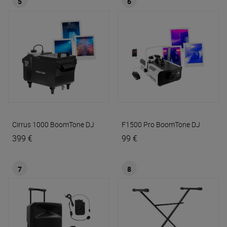
5
6
Cirrus 1000
BoomTone DJ
F1500 Pro
BoomTone DJ
399 €
99 €
7
8