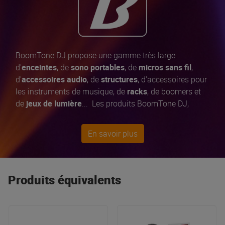
BoomTone DJ propose une gamme très large
d'
enceintes
, de
sono portables
, de
micros sans fil
,
d'
accessoires audio
, de
structures
, d'accessoires pour
les instruments de musique, de
racks
, de boomers et
de
jeux de lumière
... Les produits BoomTone DJ,
développés en
France
, bénéficient tous d'un
contrôle
qualité exigeant et permanent
pour vous offrir
En savoir plus
toujours le
meilleur rapport qualité / prix
du marché.
Produits équivalents