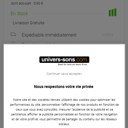
dont éco-part : 0,90 €
En Stock
Livraison Gratuite
Expédiable immédiatement
+infos
Retrait immédiat en magasin
à Univers-sons
Exposé en magasin
à Univers-sons
Continuer sans accepter
Payer en
3x
4x
10x
12x
Nous respectons votre vie privée
Apport initial :
66.33 €
66
,33 €
/ mois
Mensualités :
2
x
66.33 €
Notre site et des sociétés tierces utilisent des cookies pour optimiser les
Coût de financement :
0 €
performances du site, personnaliser l’affichage de nos produits en fonction de
TAEG fixe :
0
%
ceux que vous avez consultés, mesurer l'audience de la publicité et sa
pertinence, afficher la publicité personnalisée en fonction de votre navigation
et de votre profil et vous permettre de partager du contenu sur les réseaux
Garantie
3
ans
sociaux.