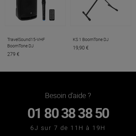
TravelSound15-VHF
KS 1
BoomTone DJ
BoomTone DJ
19,90 €
279 €
Besoin d'aide ?
01 80 38 38 50
6J sur 7 de 11H à 19H