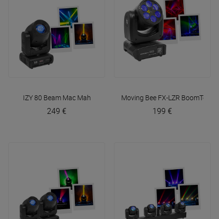
IZY 80 Beam
Mac Mah
Moving Bee FX-LZR
BoomTone 
249 €
199 €