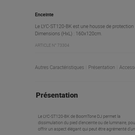
Enceinte
Le LYC-ST120-BK est une housse de protection n
Dimensions (HxL) : 160x120cm.
ARTICLE N° 73304
Autres Caractéristiques
|
Présentation
|
Access
Présentation
Le LYC-ST120-BK de BoomTone DJ permet la
spot LED. Il est consituté d'un tissu en Lycra extensible
dissimulation du pied d'enceinte ou de luminaire, pou
offrir un aspect élégant qui peut être agrémenté d'u