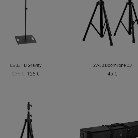
VOIR EN DÉTAIL
VOIR EN DÉTAIL
LS 331 B
Gravity
SV-50
BoomTone DJ
235 €
125 €
45 €