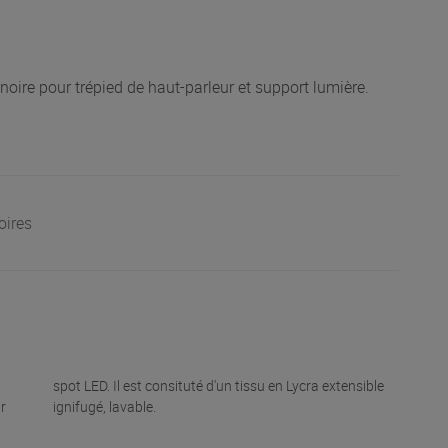
oire pour trépied de haut-parleur et support lumière.
oires
r
ignifugé, lavable.
n