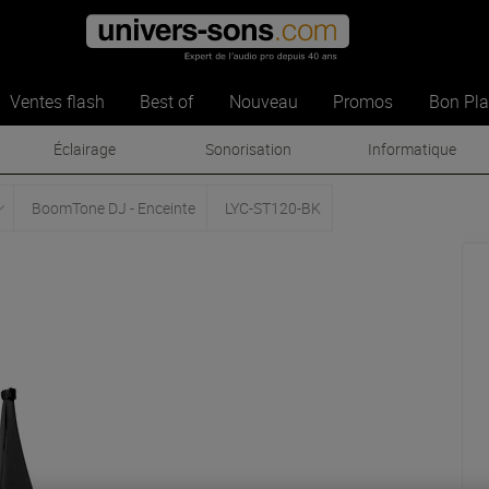
Ventes flash
Best of
Nouveau
Promos
Bon Pl
Éclairage
Sonorisation
Informatique
BoomTone DJ - Enceinte
LYC-ST120-BK