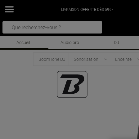
LIVRAISON OFFERTE DÈS 59€*
Accueil
Audio pro
DJ
BoomTone DJ
Sonorisation
Enceinte