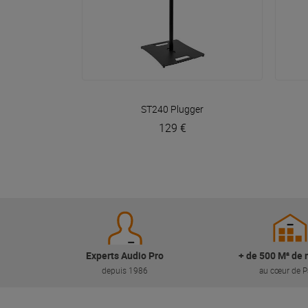
VOIR EN DÉTAIL
ST240
Plugger
129 €
Experts Audio Pro
+ de 500 M² de 
depuis 1986
au cœur de P