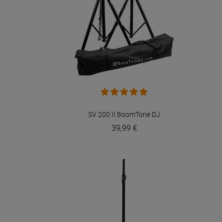
VOIR EN DÉTAIL
SV 200 II
BoomTone DJ
39,99 €