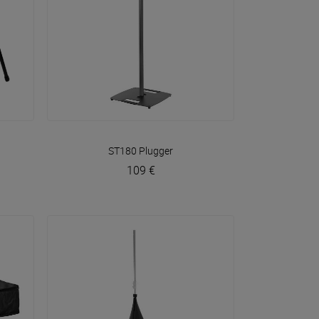
VOIR EN DÉTAIL
ST180
Plugger
109 €