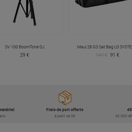
VOIR EN DÉTAIL
VOIR EN DÉTAIL
SV 100
BoomTone DJ
Maui 28 G3 Sat Bag
LD SYST
29 €
140 €
91 €
matériel
Frais de port offerts
45
aris
à partir de 59
60 000 réf