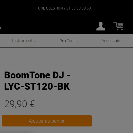
UNE QUESTION ?
01 80 38 38 50
an
Instruments
Pro Tools
Accessoires
BoomTone DJ -
LYC-ST120-BK
29,90 €
Ajouter au panier