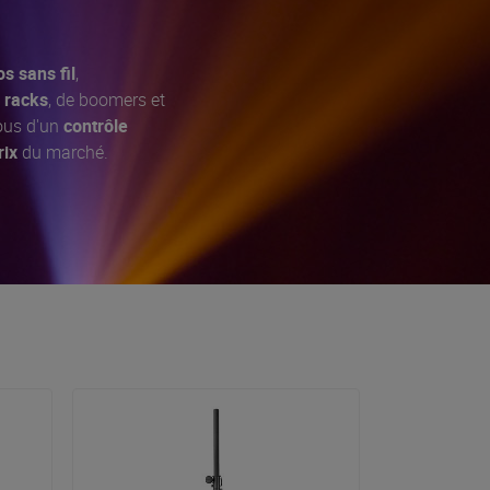
s sans fil
,
e
racks
, de boomers et
tous d'un
contrôle
rix
du marché.