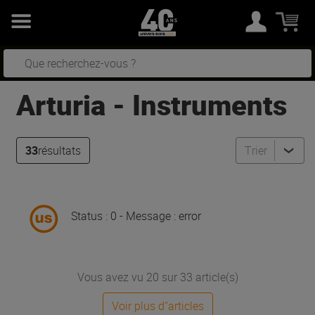
Arturia
-
Instruments
33
résultats
Trier
Status : 0 - Message : error
Vous avez vu 20 sur 33 article(s)
Voir plus d''articles