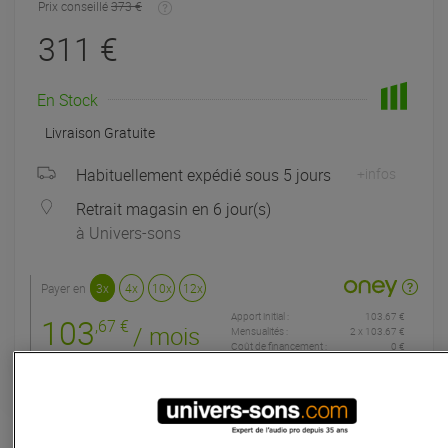
Prix conseillé
373 €
311 €
En Stock
Livraison Gratuite
Habituellement expédié sous 5 jours
+infos
Retrait magasin en 6 jour(s)
à Univers-sons
Payer en
3x
4x
10x
12x
Apport initial :
103.67 €
103
,67 €
/ mois
Mensualités :
2
x
103.67 €
Coût de financement :
0 €
TAEG fixe :
0
%
Garantie
3
ans
Eligible à la Garantie Sérénité