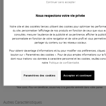
Continuer sans accepter
Projecteur
Nous respectons votre vie privée
Le 7P HEX IP d'ADJ est un projecteur PAR IP65 puissant à
LEDs 6-en-1 RGBWA+UV pilotable par DMX et comprend 5
Notre site et des sociétés tierces utilisent des cookies pour optimiser les perform
modes de fonctionnement : mode de gradation RGBWA+UV,
du site, personnaliser l’affichage de nos produits en fonction de ceux que vous a
mode AutoRun, Mode Macro couleur, Mode couleur statique
consultés, mesurer l'audience de la publicité et sa pertinence, afficher la publici
personnalisée en fonction de votre navigation et de votre profil et vous permettre
et Mode DMX. Le 7P HEX IP peut être piloté via 4 différents
partager du contenu sur les réseaux sociaux.
modes DMX : 6, 7, 8 ou 13 canaux DMX.
Pour obtenir davantage d'informations et/ou pour modifier vos préférences, cliquez 
bouton sur « Paramètres des cookies ». Pour de plus amples informations sur la 
ARTICLE N° 62021
dont nous traitons vos données à caractère personnel et les cookies, veuillez cons
notre
Politique de confidentialité.
Paramètres des cookies
Accepter et continuer
Autres Caractéristiques