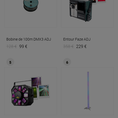
Bobine de 100m DMX3
ADJ
Entour Faze
ADJ
128 €
99 €
358 €
229 €
5
6