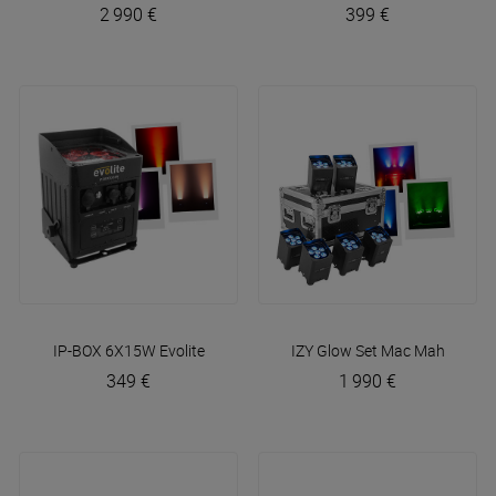
2 990 €
399 €
IP-BOX 6X15W
Evolite
IZY Glow Set
Mac Mah
349 €
1 990 €