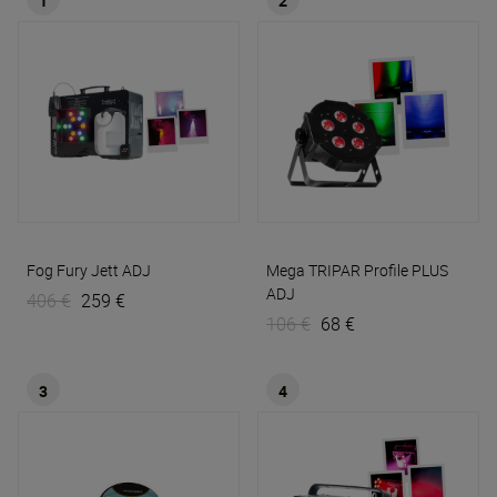
1
2
Fog Fury Jett
ADJ
Mega TRIPAR Profile PLUS
ADJ
406 €
259 €
106 €
68 €
3
4