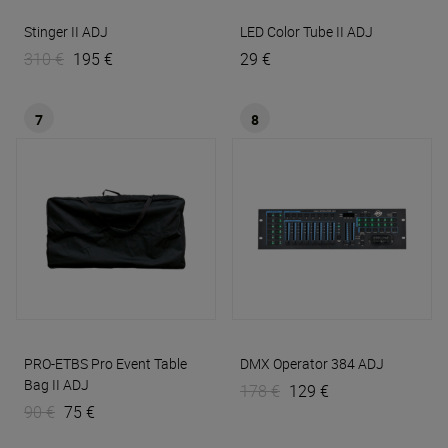
Stinger II
ADJ
LED Color Tube II
ADJ
310 €
195 €
29 €
7
8
PRO-ETBS Pro Event Table
DMX Operator 384
ADJ
Bag II
ADJ
178 €
129 €
90 €
75 €