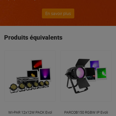
lumineux
aux
PAR à LED
en passant par les
flight
cases
et bien plus encore, vous pouvez être sûr qu'
ADJ
En savoir plus
a les outils dont vous avez besoin pour faire briller
votre talent !
Produits équivalents
WI-PAR 12x12W PACK
Evolite
PARCOB150 RGBW IP
Evolite