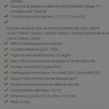
caméra)
5 courbes de gradation sélectionnables(Standard, Stage, TV,
Architectural & Theatre)
Contrôle manuel du Gamma : 2.0 / 2.2 / 2.4 ou 2.8
Contrôle manuel du taux de rafraichissement des LEDs: 900Hz
/1kHz/1100Hz/1200Hz/1300Hz/1400Hz/1500Hz/2500Hz/4kHz/5
/15kHz /20kHz /25khz
Effet stroboscopique et pulsations
Gradation électronique 0 - 100%
Angle d'ouverture de faisceau: 30 degrés
Menu IP65 à 4 boutons de navigation à l'arrière de l'unité
Entrées/sorties DMX 3 pôles IP65
Chaînage de l'alimentation: 16 unités(120V); 34 unités(220V)
Support RDM (Remote Devise Management)
Double lyre de suspension & oeillet de sécurité
Consommation électrique : 63,1W
Dimensions (LxlxH): 232,5 x 256 x 161,7mm
Poids: 3.4 kg.