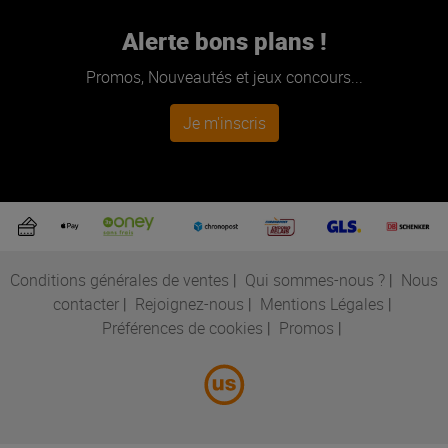
Alerte bons plans !
Promos, Nouveautés et jeux concours...
Je m'inscris
Conditions générales de ventes
|
Qui sommes-nous ?
|
Nous
contacter
|
Rejoignez-nous
|
Mentions Légales
|
Préférences de cookies
|
Promos
|