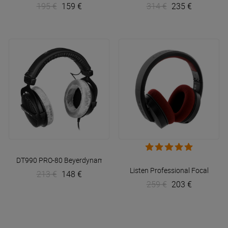
195 €
159 €
314 €
235 €
DT990 PRO-80
Beyerdynamic
Listen Professional
Focal
213 €
148 €
259 €
203 €