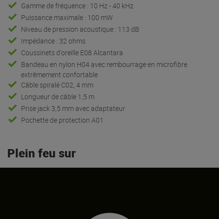
Gamme de fréquence : 10 Hz - 40 kHz
Puissance maximale : 100 mW
Niveau de pression acoustique : 113 dB
Impédance : 32 ohms
Coussinets d'oreille E08 Alcantara
Bandeau en nylon H04 avec rembourrage en microfibre
extrêmement confortable
Câble spiralé C02, 4 mm
Longueur de câble 1,5 m
Prise jack 3,5 mm avec adaptateur
Pochette de protection A01
Plein feu sur