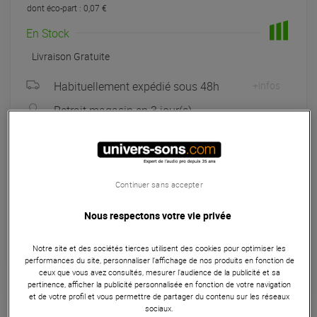
dont éco-part : 0,07 €
En Stock
Livraison Gratuite
Habituellement expédié sous 48h
+infos
Retrait magasin en 3 jour(s)
à Univers-sons
Exposé en magasin
à Univers-sons
Continuer sans accepter
Payer en
3x
4x
10x
12x
Nous respectons votre vie privée
Apport initial :
60.67 €
60
,67 €
/ mois
Mensualités :
2
x
60.67 €
Notre site et des sociétés tierces utilisent des cookies pour optimiser les
Coût de financement :
0 €
TAEG fixe :
0
performances du site, personnaliser l’affichage de nos produits en fonction de
%
ceux que vous avez consultés, mesurer l'audience de la publicité et sa
pertinence, afficher la publicité personnalisée en fonction de votre navigation
et de votre profil et vous permettre de partager du contenu sur les réseaux
Garantie
3
ans
sociaux.