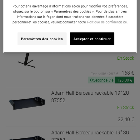
En Stock
Pour obtenir davantage d'informations et/ou pour modifier vos préférences,
cliquez sur le bouton sur « Paramètres des cookies ». Pour de plus amples
informations sur la façon dont nous traitons vos données à caractère
92 €
Conseillé :
123 €
personnel et les cookies, veuillez consulter notre
Politique de confidentialité.
Adam Hall
SKS 22 XB Stand clavier
Paramètres des cookies
Accepter et continuer
double
Bon Plan
En Stock
168 €
Conseillé :
283 €
Seconde Vie
126.00 €
Adam Hall
Berceau rackable 19" 2U
87552
En Stock
22,40 €
Adam Hall
Berceau rackable 19" 3U
87553