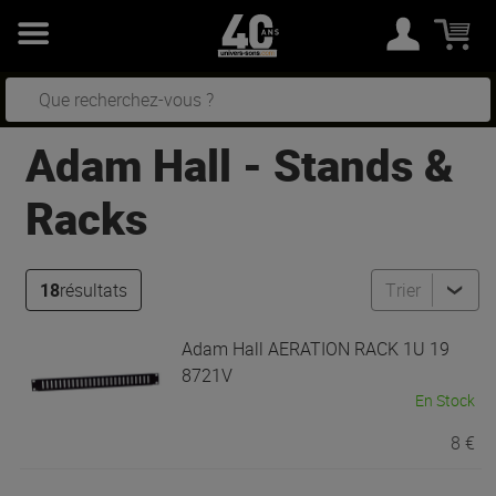
Adam Hall
-
Stands &
Racks
18
résultats
Trier
Adam Hall
AERATION RACK 1U 19
8721V
En Stock
8 €