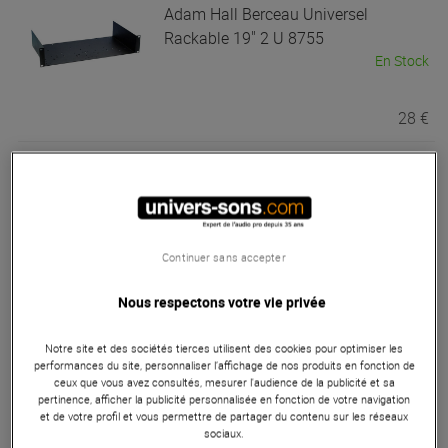
Adam Hall
Berceau Universel
Rackable 19" 2 U 8755
En Stock
28 €
Adam Hall
1U 12XLR
En Stock
8,40 €
Continuer sans accepter
Adam Hall
Berceau rackable 19" 1U
87551
Nous respectons votre vie privée
En Stock
23,90 €
Notre site et des sociétés tierces utilisent des cookies pour optimiser les
performances du site, personnaliser l’affichage de nos produits en fonction de
ceux que vous avez consultés, mesurer l'audience de la publicité et sa
Adam Hall
Tiroir rackable 19 pouces
pertinence, afficher la publicité personnalisée en fonction de votre navigation
et de votre profil et vous permettre de partager du contenu sur les réseaux
1U 87401 E
sociaux.
Bon Plan