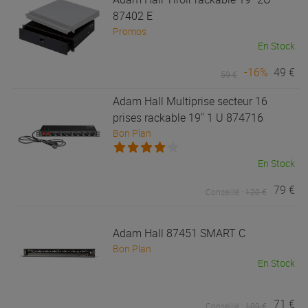
87402 E
Promos
En Stock
-16%
49 €
59 €
Adam Hall
Multiprise secteur 16
prises rackable 19" 1 U 874716
Bon Plan
En Stock
79 €
Conseillé :
120 €
Adam Hall
87451 SMART C
Bon Plan
En Stock
71 €
Conseillé :
109 €