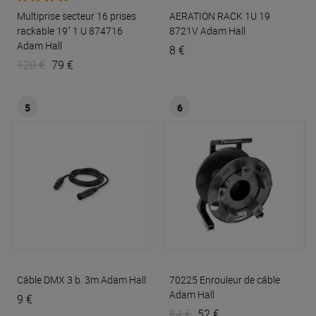
Multiprise secteur 16 prises
AERATION RACK 1U 19
rackable 19" 1 U 874716
8721V
Adam Hall
Adam Hall
8 €
120 €
79 €
5
6
Câble DMX 3 b. 3m
Adam Hall
70225 Enrouleur de câble
Adam Hall
9 €
84 €
52 €