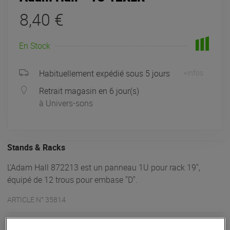
8,40 €
En Stock
Habituellement expédié sous 5 jours
+infos
Retrait magasin en 6 jour(s)
à Univers-sons
Stands & Racks
L'Adam Hall 872213 est un panneau 1U pour rack 19",
équipé de 12 trous pour embase "D".
ARTICLE N° 35814