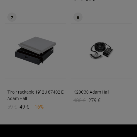
7
8
Tiroir rackable 19'' 2U 87402 E
K20C30
Adam Hall
Adam Hall
488 €
279 €
59 €
49 €
- 16%