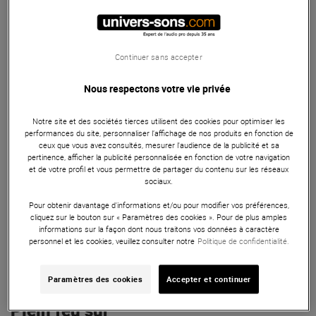
Autres Caractéristiques
Continuer sans accepter
Autres Caractéristiques
Nous respectons votre vie privée
Adam Hall 872213
Notre site et des sociétés tierces utilisent des cookies pour optimiser les
Panneau 1U
performances du site, personnaliser l’affichage de nos produits en fonction de
Acier
ceux que vous avez consultés, mesurer l'audience de la publicité et sa
pertinence, afficher la publicité personnalisée en fonction de votre navigation
Revêtement poudre
et de votre profil et vous permettre de partager du contenu sur les réseaux
Tôle en U
sociaux.
Pour rack 19"
Pour obtenir davantage d'informations et/ou pour modifier vos préférences,
Emplacements pour 12 embases XLR
cliquez sur le bouton sur « Paramètres des cookies ». Pour de plus amples
1,5 mm d'épaisseur
informations sur la façon dont nous traitons vos données à caractère
personnel et les cookies, veuillez consulter notre
Politique de confidentialité.
Couleur noire
Poids : 0,256 kg
Paramètres des cookies
Accepter et continuer
Plein feu sur