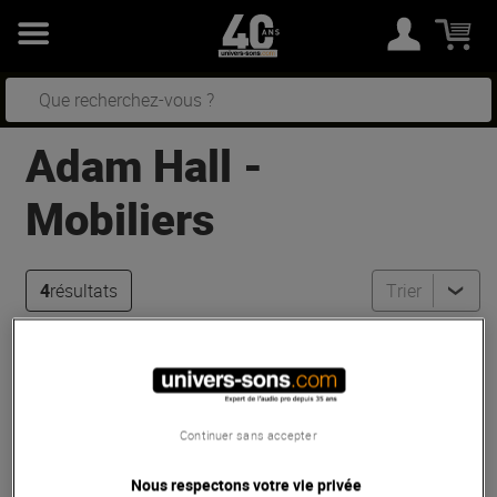
Adam Hall
-
Mobiliers
4
résultats
Trier
Adam Hall
100 vis à tête cruciforme
noires M6
En Stock
Continuer sans accepter
14 €
Nous respectons votre vie privée