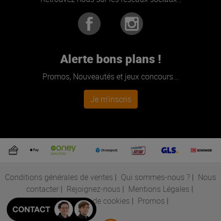
Alerte bons plans !
Promos, Nouveautés et jeux concours...
Je m'inscris
Conditions générales de ventes
|
Qui sommes-nous ?
|
Nous
contacter
|
Rejoignez-nous
|
Mentions Légales
|
Préférences de cookies
|
Promos
|