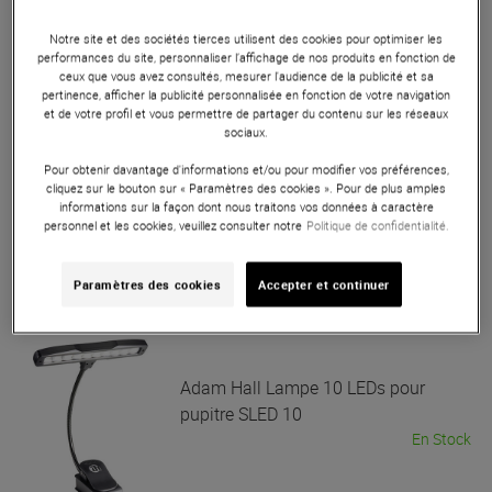
Adam Hall
Lampe col de cygne USB
Notre site et des sociétés tierces utilisent des cookies pour optimiser les
SLED 1 USB PRO
performances du site, personnaliser l’affichage de nos produits en fonction de
ceux que vous avez consultés, mesurer l'audience de la publicité et sa
En Stock
pertinence, afficher la publicité personnalisée en fonction de votre navigation
et de votre profil et vous permettre de partager du contenu sur les réseaux
sociaux.
6,40 €
Pour obtenir davantage d'informations et/ou pour modifier vos préférences,
cliquez sur le bouton sur « Paramètres des cookies ». Pour de plus amples
Adam Hall
Lampe LED pour pupitre
informations sur la façon dont nous traitons vos données à caractère
SLED 1 PRO
personnel et les cookies, veuillez consulter notre
Politique de confidentialité.
En Stock
Paramètres des cookies
Accepter et continuer
8,90 €
Adam Hall
Lampe 10 LEDs pour
pupitre SLED 10
En Stock