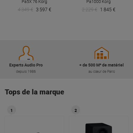
Pa5X 76
Korg
Pa1000
Korg
4 349 €
3 597 €
2 229 €
1 845 €
Experts Audio Pro
+ de 500 M² de matériel
depuis 1986
au cœur de Paris
Tops de la marque
1
2