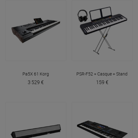
Pa5X 61
Korg
PSR-F52 + Casque + Stand Doub
3 529 €
159 €