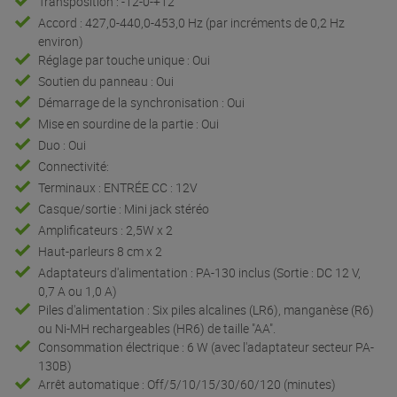
Transposition : -12-0-+12
Accord : 427,0-440,0-453,0 Hz (par incréments de 0,2 Hz
environ)
Réglage par touche unique : Oui
Soutien du panneau : Oui
Démarrage de la synchronisation : Oui
Mise en sourdine de la partie : Oui
Duo : Oui
Connectivité:
Terminaux : ENTRÉE CC : 12V
Casque/sortie : Mini jack stéréo
Amplificateurs : 2,5W x 2
Haut-parleurs 8 cm x 2
Adaptateurs d'alimentation : PA-130 inclus (Sortie : DC 12 V,
0,7 A ou 1,0 A)
Piles d'alimentation : Six piles alcalines (LR6), manganèse (R6)
ou Ni-MH rechargeables (HR6) de taille "AA".
Consommation électrique : 6 W (avec l'adaptateur secteur PA-
130B)
Arrêt automatique : Off/5/10/15/30/60/120 (minutes)