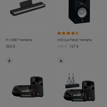
P-145BT
Yamaha
HS5 (La Pièce)
Yamaha
365 €
243 €
157 €
3
4