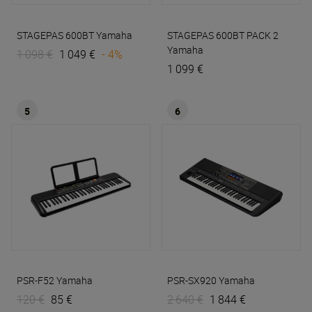
STAGEPAS 600BT
Yamaha
STAGEPAS 600BT PACK 2
Yamaha
1 098 €
1 049 €
- 4%
1 099 €
5
6
PSR-F52
Yamaha
PSR-SX920
Yamaha
120 €
85 €
2 640 €
1 844 €