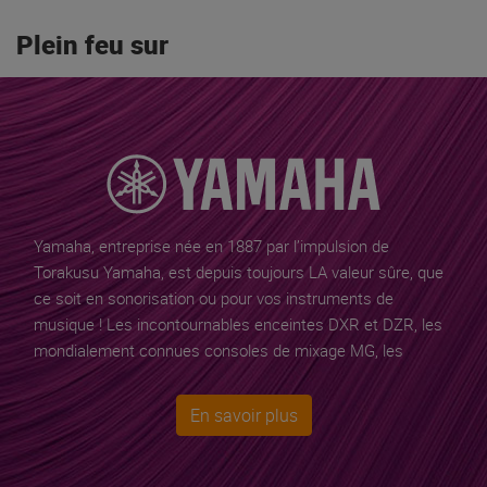
Plein feu sur
Yamaha, entreprise née en 1887 par l’impulsion de
Torakusu Yamaha
, est depuis toujours LA valeur sûre, que
ce soit en sonorisation ou pour vos instruments de
musique ! Les incontournables enceintes DXR et DZR, les
mondialement connues consoles de mixage MG, les
excellentes sonorisations portables STAGEPAS, les claviers
et pianos numériques, les batteries acoustiques et
En savoir plus
électroniques sont des références incontournables.
Yamaha est le premier fabricant mondial de guitares et le
choix du cœur et de la raison pour les passionnés et les