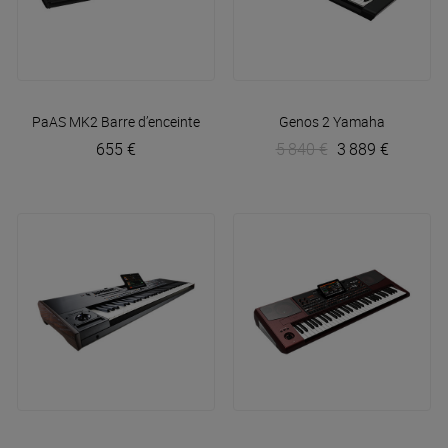
PaAS MK2 Barre d’enceinte
Korg
Genos 2
Yamaha
655 €
5 840 €
3 889 €