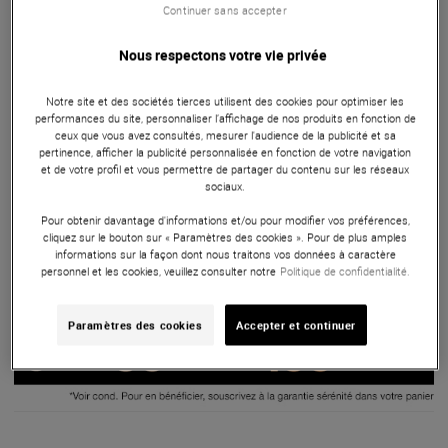
Le pack Yamaha PSR-F52 + Casque Plugger DJH40 + Stand
Continuer sans accepter
BoomToneDJ KS-1 est une offre exceptionnelle pour les
musiciens débutants ou intermédiaires. Incluant un clavier
Nous respectons votre vie privée
arrangeur Yamaha PSR-F52 avec 61 touches, 136 voix, 158
styles d'accompagnement, et diverses fonctions pratiques,
Notre site et des sociétés tierces utilisent des cookies pour optimiser les
performances du site, personnaliser l’affichage de nos produits en fonction de
un casque Plugger Studio DJH40 offrant une qualité sonore
ceux que vous avez consultés, mesurer l'audience de la publicité et sa
supérieure et un confort d'écoute, et un stand en X
pertinence, afficher la publicité personnalisée en fonction de votre navigation
et de votre profil et vous permettre de partager du contenu sur les réseaux
BoomToneDJ KS-1 facile à assembler et ajustable, ce pack
sociaux.
est idéal pour une expérience musicale complète et
abordable.
Pour obtenir davantage d'informations et/ou pour modifier vos préférences,
cliquez sur le bouton sur « Paramètres des cookies ». Pour de plus amples
informations sur la façon dont nous traitons vos données à caractère
ARTICLE N° 80825
personnel et les cookies, veuillez consulter notre
Politique de confidentialité.
Paramètres des cookies
Accepter et continuer