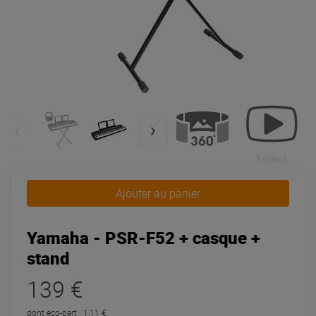
3 vidéos
Ajouter au panier
Yamaha - PSR-F52 + casque +
stand
139 €
dont éco-part : 1,11 €