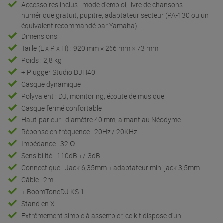
Accessoires inclus : mode d'emploi, livre de chansons
numérique gratuit, pupitre, adaptateur secteur (PA-130 ou un
équivalent recommandé par Yamaha).
Dimensions:
Taille (L x P x H) : 920 mm × 266 mm × 73 mm
Poids : 2,8 kg
+ Plugger Studio DJH40
Casque dynamique
Polyvalent : DJ, monitoring, écoute de musique
Casque fermé confortable
Haut-parleur : diamètre 40 mm, aimant au Néodyme
Réponse en fréquence : 20Hz / 20KHz
Impédance : 32 Ω
Sensibilité : 110dB +/-3dB
Connectique : Jack 6,35mm + adaptateur mini jack 3,5mm
Câble : 2m
+ BoomToneDJ KS 1
Stand en X
Extrêmement simple à assembler, ce kit dispose d'un