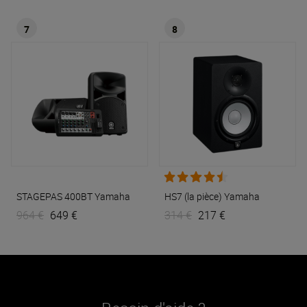
7
8
STAGEPAS 400BT
Yamaha
HS7 (la pièce)
Yamaha
964 €
649 €
314 €
217 €