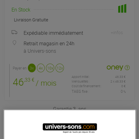
En Stock
Livraison Gratuite
Expédiable immédiatement
+infos
Retrait magasin en 24h
à Univers-sons
Payer en
3x
4x
10x
12x
Apport initial :
46.33 €
46
,33 €
/ mois
Mensualités :
2
x
46.33 €
Coût de financement :
0 €
TAEG fixe :
0
%
Garantie
3
ans
Eligible à la Garantie Sérénité
Claviers de scène & Pianos