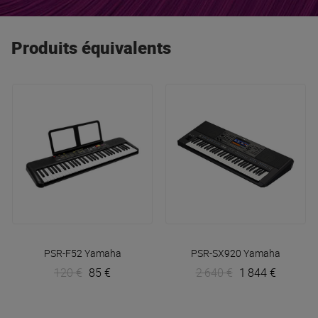
connaisseurs !
Produits équivalents
PSR-F52
Yamaha
PSR-SX920
Yamaha
120 €
85 €
2 640 €
1 844 €